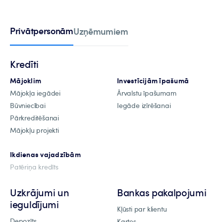
Privātpersonām
Uzņēmumiem
Kredīti
Mājoklim
Investīcijām īpašumā
Mājokļa iegādei
Ārvalstu īpašumam
Būvniecībai
Iegāde izīrēšanai
Pārkreditēšanai
Mājokļu projekti
Ikdienas vajadzībām
Patēriņa kredīts
Uzkrājumi un
Bankas pakalpojumi
ieguldījumi
Kļūsti par klientu
Depozīts
Kartes