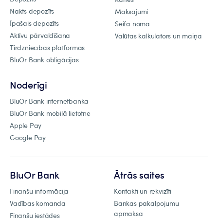
Nakts depozīts
Maksājumi
Īpašais depozīts
Seifa noma
Aktīvu pārvaldīšana
Valūtas kalkulators un maiņa
Tirdzniecības platformas
BluOr Bank obligācijas
Noderīgi
BluOr Bank internetbanka
BluOr Bank mobilā lietotne
Apple Pay
Google Pay
BluOr Bank
Ātrās saites
Finanšu informācija
Kontakti un rekvizīti
Vadības komanda
Bankas pakalpojumu
apmaksa
Finanšu iestādes