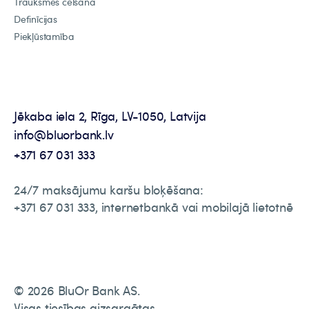
Trauksmes celšana
Definīcijas
Piekļūstamība
Jēkaba iela 2, Rīga, LV-1050, Latvija
info@bluorbank.lv
+371 67 031 333
24/7 maksājumu karšu bloķēšana:
+371 67 031 333, internetbankā vai mobilajā lietotnē
© 2026 BluOr Bank AS.
Visas tiesības aizsargātas.