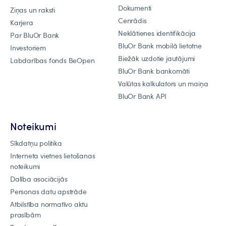
Dokumenti
Ziņas un raksti
Cenrādis
Karjera
Neklātienes identifikācija
Par BluOr Bank
BluOr Bank mobilā lietotne
Investoriem
Biežāk uzdotie jautājumi
Labdarības fonds BeOpen
BluOr Bank bankomāti
Valūtas kalkulators un maiņa
BluOr Bank API
Noteikumi
Sīkdatņu politika
Interneta vietnes lietošanas
noteikumi
Dalība asociācijās
Personas datu apstrāde
Atbilstība normatīvo aktu
prasībām