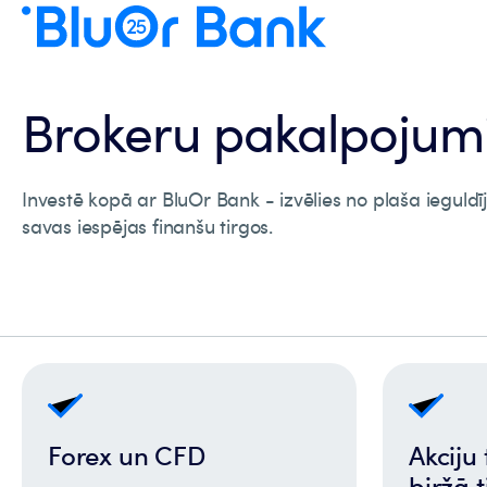
Brokeru pakalpojum
Investē kopā ar BluOr Bank - izvēlies no plaša ieguldī
savas iespējas finanšu tirgos.
Forex un CFD
Akciju
biržā t