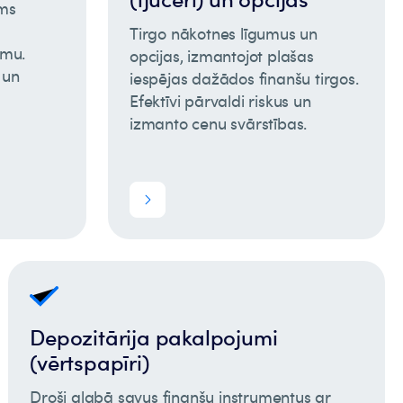
ams
Tirgo nākotnes līgumus un
umu.
opcijas, izmantojot plašas
 un
iespējas dažādos finanšu tirgos.
Efektīvi pārvaldi riskus un
izmanto cenu svārstības.
Depozitārija pakalpojumi
(vērtspapīri)
Droši glabā savus finanšu instrumentus ar