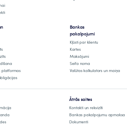
nai
kti
un
Bankas
pakalpojumi
Kļūsti par klientu
ts
Kartes
zīts
Maksājumi
ldīšana
Seifa noma
s platformas
Valūtas kalkulators un maiņa
bligācijas
Ātrās saites
rmācija
Kontakti un rekvizīti
manda
Bankas pakalpojumu apmaksa
ādes
Dokumenti