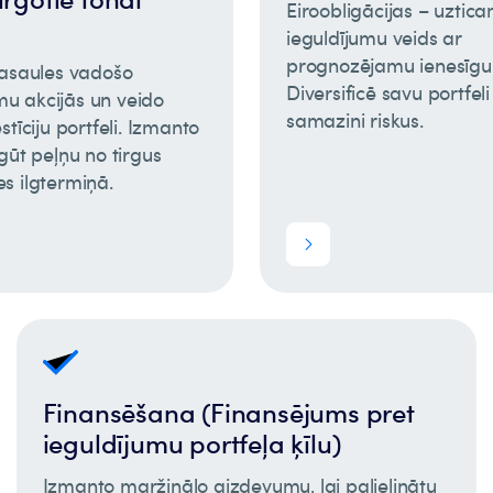
Eiroobligācijas – uztic
ieguldījumu veids ar
prognozējamu ienesīg
pasaules vadošo
Diversificē savu portfeli
 akcijās un veido
samazini riskus.
stīciju portfeli. Izmanto
gūt peļņu no tirgus
s ilgtermiņā.
Finansēšana (Finansējums pret
ieguldījumu portfeļa ķīlu)
Izmanto maržinālo aizdevumu, lai palielinātu