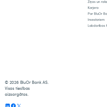
Ziņas un raks
Karjera
Par BluOr B
Investoriem
Labdarības 
© 2026 BluOr Bank AS.
Visas tiesības
aizsargātas.