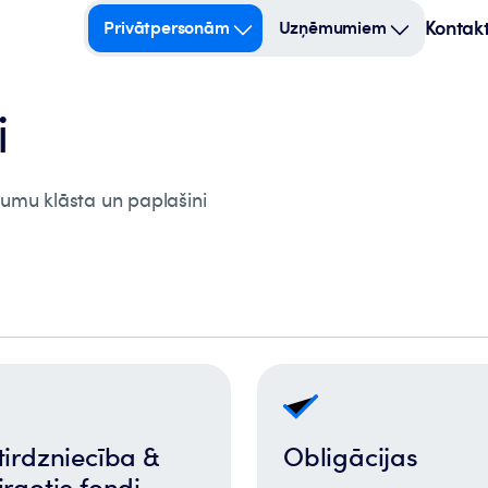
Kontakt
Privātpersonām
Uzņēmumiem
i
jumu klāsta un paplašini
 tirdzniecība &
Obligācijas
irgotie fondi