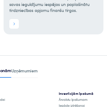
savas ieguldījumu iespējas un paplašinātu
tirdzniecības apjomu finanšu tirgos.
rsonām
Uzņēmumiem
Investīcijām īpašumā
ādei
Ārvalstu īpašumam
Iegāde izīrēšanai