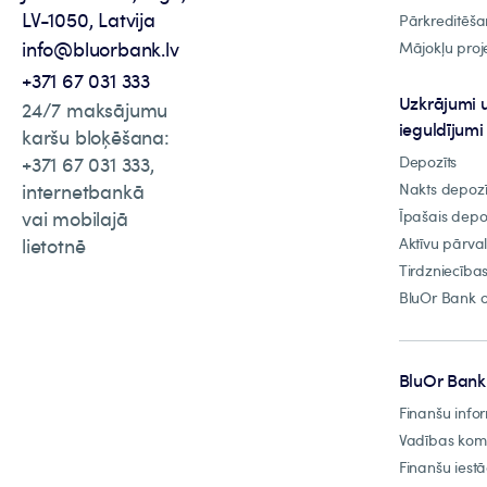
LV-1050, Latvija
Pārkreditēša
info@bluorbank.lv
Mājokļu proje
+371 67 031 333
Uzkrājumi 
24/7 maksājumu
ieguldījumi
karšu bloķēšana:
+371 67 031 333,
Depozīts
internetbankā
Nakts depozī
vai mobilajā
Īpašais depo
lietotnē
Aktīvu pārva
Tirdzniecība
BluOr Bank o
BluOr Bank
Finanšu info
Vadības ko
Finanšu iest