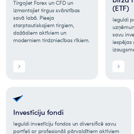
Tirgojiet Forex un CFD un
(ETF)
izmantojiet tirgus svārstības
savā labā. Pieeja
Ieguldi 
starptautiskajiem tirgiem,
uzņēmumu
dažādiem aktīviem un
savu inve
moderniem tirdzniecības rīkiem.
iespējas 
izaugsme
Investīciju fondi
Ieguldi investīciju fondos un diversificē savu
portfeli ar profesionāli pārvaldītiem aktīviem