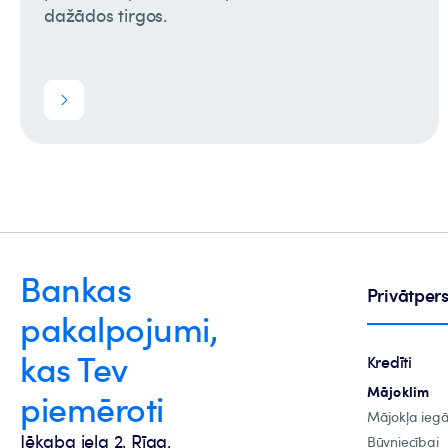
dažādos tirgos.
Bankas
Privātpe
pakalpojumi,
kas Tev
Kredīti
Mājoklim
piemēroti
Mājokļa ieg
Jēkaba iela 2, Rīga,
Būvniecībai