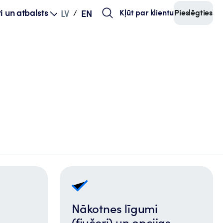
i un atbalsts
Kļūt par klientu
Pieslēgties
LV
EN
/
Nākotnes līgumi
(fjučeri) un opcijas