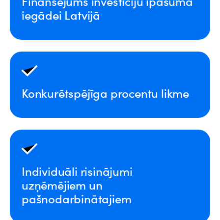
Finansējums investīciju īpašuma
iegādei Latvijā
Konkurētspējīga procentu likme
Individuāli risinājumi
uzņēmējiem un
pašnodarbinātajiem