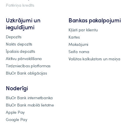
Patēriņa kredīts
Uzkrājumi un
Bankas pakalpojumi
ieguldījumi
Kļūsti par klientu
Depozīts
Kartes
Nakts depozīts
Maksājumi
Īpašais depozīts
Seifa noma
Aktīvu pārvaldīšana
Valūtas kalkulators un maiņa
Tirdzniecības platformas
BluOr Bank obligācijas
Noderīgi
BluOr Bank internetbanka
BluOr Bank mobilā lietotne
Apple Pay
Google Pay