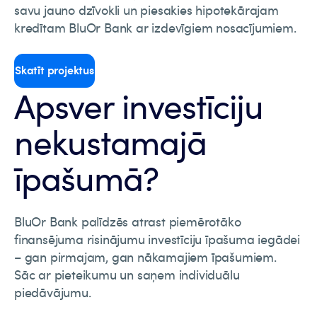
savu jauno dzīvokli un piesakies hipotekārajam
kredītam BluOr Bank ar izdevīgiem nosacījumiem.
Skatīt projektus
Apsver investīciju
nekustamajā
īpašumā?
BluOr Bank palīdzēs atrast piemērotāko
finansējuma risinājumu investīciju īpašuma iegādei
– gan pirmajam, gan nākamajiem īpašumiem.
Sāc ar pieteikumu un saņem individuālu
piedāvājumu.