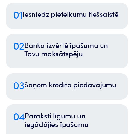
01
Iesniedz pieteikumu tiešsaistē
02
Banka izvērtē īpašumu un
Tavu maksātspēju
03
Saņem kredīta piedāvājumu
04
Paraksti līgumu un
iegādājies īpašumu