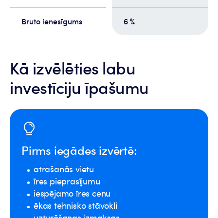
Bruto ienesīgums
6 %
Kā izvēlēties labu
investīciju īpašumu
Pirms iegādes izvērtē:
atrašanās vietu
īres pieprasījumu
iespējamo īres cenu
ēkas tehnisko stāvokli
uzturēšanas izmaksas