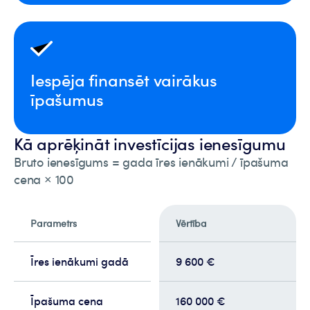
Iespēja finansēt vairākus
īpašumus
Kā aprēķināt investīcijas ienesīgumu
Bruto ienesīgums = gada īres ienākumi / īpašuma
cena × 100
Parametrs
Vērtība
Īres ienākumi gadā
9 600 €
Īpašuma cena
160 000 €