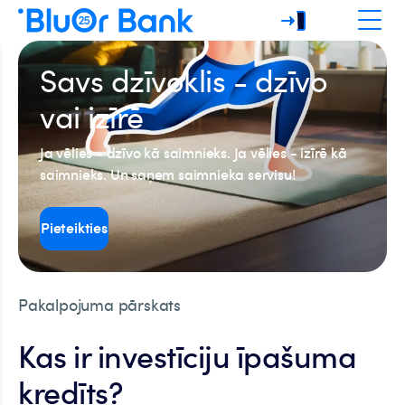
Savs dzīvoklis - dzīvo
vai izīrē
Ja vēlies - dzīvo kā saimnieks. Ja vēlies - izīrē kā
saimnieks. Un saņem saimnieka servisu!
Pieteikties
Pakalpojuma pārskats
Kas ir investīciju īpašuma
kredīts?