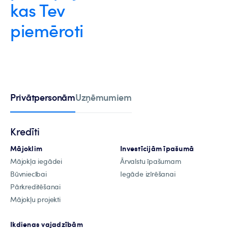
kas Tev
piemēroti
Privātpersonām
Uzņēmumiem
Kredīti
Mājoklim
Investīcijām īpašumā
Mājokļa iegādei
Ārvalstu īpašumam
Būvniecībai
Iegāde izīrēšanai
Pārkreditēšanai
Mājokļu projekti
Ikdienas vajadzībām