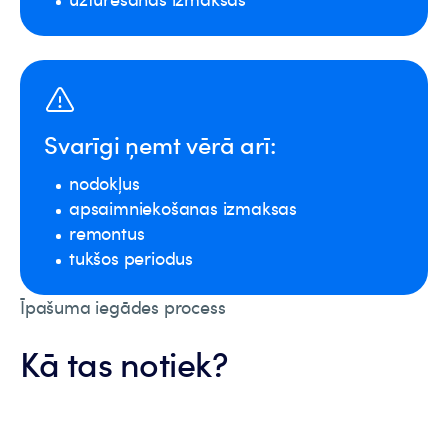
Svarīgi ņemt vērā arī:
nodokļus
apsaimniekošanas izmaksas
remontus
tukšos periodus
Īpašuma iegādes process
Kā tas notiek?