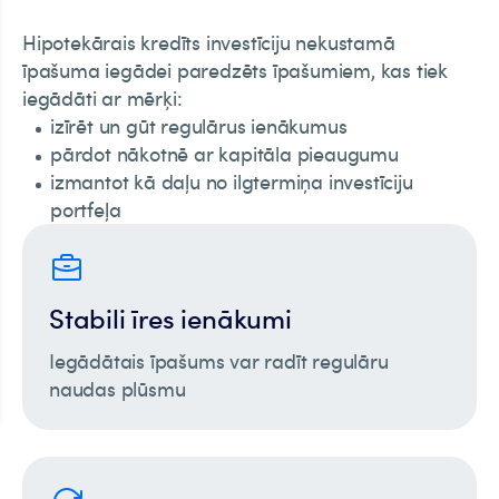
Hipotekārais kredīts investīciju nekustamā
īpašuma iegādei paredzēts īpašumiem, kas tiek
iegādāti ar mērķi:
izīrēt un gūt regulārus ienākumus
pārdot nākotnē ar kapitāla pieaugumu
izmantot kā daļu no ilgtermiņa investīciju
portfeļa
Stabili īres ienākumi
Iegādātais īpašums var radīt regulāru
naudas plūsmu