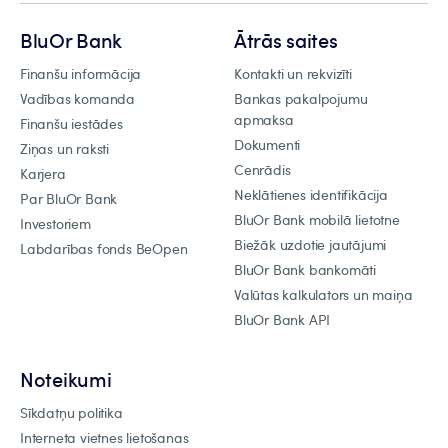
BluOr Bank
Ātrās saites
Finanšu informācija
Kontakti un rekvizīti
Vadības komanda
Bankas pakalpojumu
apmaksa
Finanšu iestādes
Dokumenti
Ziņas un raksti
Cenrādis
Karjera
Neklātienes identifikācija
Par BluOr Bank
BluOr Bank mobilā lietotne
Investoriem
Biežāk uzdotie jautājumi
Labdarības fonds BeOpen
BluOr Bank bankomāti
Valūtas kalkulators un maiņa
BluOr Bank API
Noteikumi
Sīkdatņu politika
Interneta vietnes lietošanas