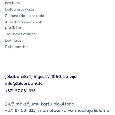
noteikumi
Dalība asociācijās
Personas datu apstrāde
Atbilstība normatīvo aktu
prasībām
Trauksmes celšana
Definīcijas
Piekļūstamība
Jēkaba iela 2, Rīga, LV-1050, Latvija
info@bluorbank.lv
+371 67 031 333
24/7 maksājumu karšu bloķēšana:
+371 67 031 333, internetbankā vai mobilajā lietotnē