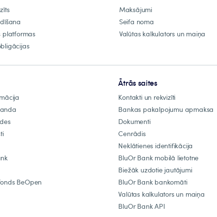
zīts
Maksājumi
ldīšana
Seifa noma
s platformas
Valūtas kalkulators un maiņa
bligācijas
Ātrās saites
rmācija
Kontakti un rekvizīti
manda
Bankas pakalpojumu apmaksa
ādes
Dokumenti
ti
Cenrādis
Neklātienes identifikācija
ank
BluOr Bank mobilā lietotne
Biežāk uzdotie jautājumi
fonds BeOpen
BluOr Bank bankomāti
Valūtas kalkulators un maiņa
BluOr Bank API