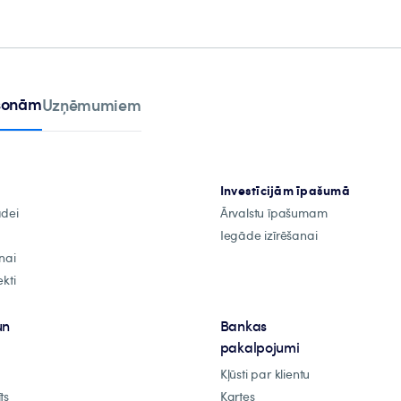
rsonām
Uzņēmumiem
Investīcijām īpašumā
ādei
Ārvalstu īpašumam
Iegāde izīrēšanai
nai
kti
un
Bankas
pakalpojumi
Kļūsti par klientu
ts
Kartes