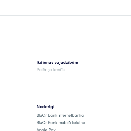
Ikdienas vajadzībām
Patēriņa kredīts
Noderīgi
BluOr Bank internetbanka
BluOr Bank mobilā lietotne
Apple Pay