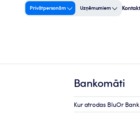
Kontakt
Privātpersonām
Uzņēmumiem
Bankomāti
Kur atrodas BluOr Ban