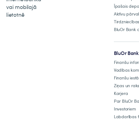
vai mobilajā
Īpašais depo
lietotnē
Aktīvu pārva
Tirdzniecība
BluOr Bank o
BluOr Bank
Finanšu info
Vadības ko
Finanšu iest
Ziņas un raks
Karjera
Par BluOr B
Investoriem
Labdarības 