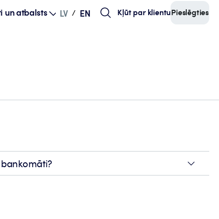
i un atbalsts
Kļūt par klientu
Pieslēgties
LV
EN
/
k bankomāti?