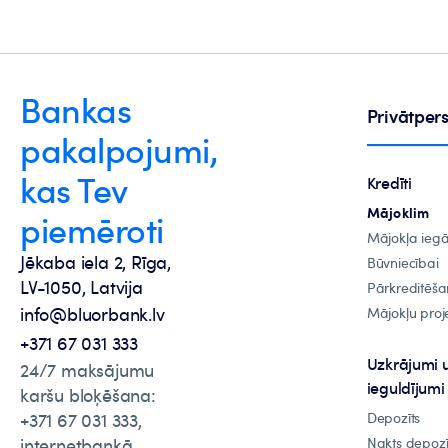
Bankas
Privātpe
pakalpojumi,
kas Tev
Kredīti
Mājoklim
piemēroti
Mājokļa ieg
Jēkaba iela 2, Rīga,
Būvniecībai
LV-1050, Latvija
Pārkreditēša
info@bluorbank.lv
Mājokļu proje
+371 67 031 333
Uzkrājumi 
24/7 maksājumu
ieguldījumi
karšu bloķēšana:
+371 67 031 333,
Depozīts
internetbankā
Nakts depozī