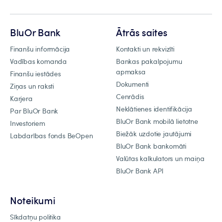
BluOr Bank
Ātrās saites
Finanšu informācija
Kontakti un rekvizīti
Vadības komanda
Bankas pakalpojumu
apmaksa
Finanšu iestādes
Dokumenti
Ziņas un raksti
Cenrādis
Karjera
Neklātienes identifikācija
Par BluOr Bank
BluOr Bank mobilā lietotne
Investoriem
Biežāk uzdotie jautājumi
Labdarības fonds BeOpen
BluOr Bank bankomāti
Valūtas kalkulators un maiņa
BluOr Bank API
Noteikumi
Sīkdatņu politika