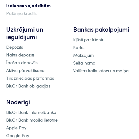
Ikdienas vajadzībām
Patēriņa kredīts
Uzkrājumi un
Bankas pakalpojumi
ieguldījumi
Kļūsti par klientu
Depozīts
Kartes
Nakts depozīts
Maksājumi
Īpašais depozīts
Seifa noma
Aktīvu pārvaldīšana
Valūtas kalkulators un maiņa
Tirdzniecības platformas
BluOr Bank obligācijas
Noderīgi
BluOr Bank internetbanka
BluOr Bank mobilā lietotne
Apple Pay
Google Pay