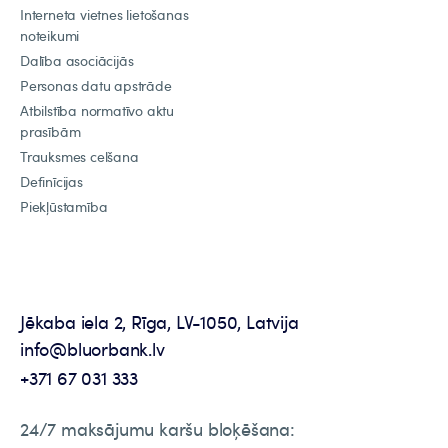
Interneta vietnes lietošanas
noteikumi
Dalība asociācijās
Personas datu apstrāde
Atbilstība normatīvo aktu
prasībām
Trauksmes celšana
Definīcijas
Piekļūstamība
Jēkaba iela 2, Rīga, LV-1050, Latvija
info@bluorbank.lv
+371 67 031 333
24/7 maksājumu karšu bloķēšana: