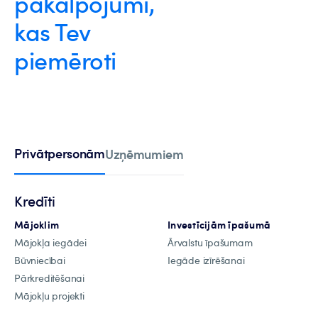
pakalpojumi,
kas Tev
piemēroti
Privātpersonām
Uzņēmumiem
Kredīti
Mājoklim
Investīcijām īpašumā
Mājokļa iegādei
Ārvalstu īpašumam
Būvniecībai
Iegāde izīrēšanai
Pārkreditēšanai
Mājokļu projekti