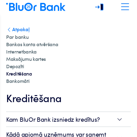
Atpakaļ
Par banku
Bankas konta atvēršana
Internetbanka
Maksājumu kartes
Depozīti
Kreditēšana
Bankomāti
Kreditēšana
Kam BluOr Bank izsniedz kredītus?
Kādā apjomā uzņēmums var saņemt