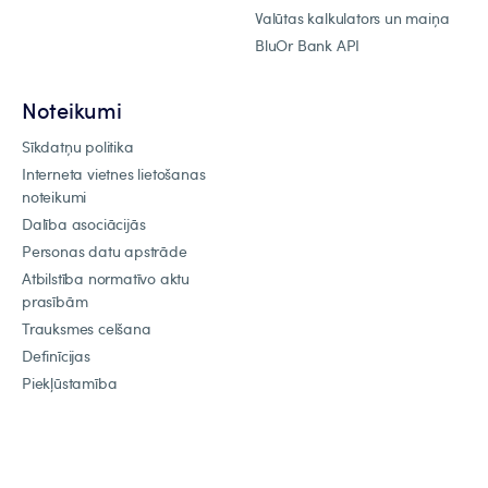
Valūtas kalkulators un maiņa
BluOr Bank API
Noteikumi
Sīkdatņu politika
Interneta vietnes lietošanas
noteikumi
Dalība asociācijās
Personas datu apstrāde
Atbilstība normatīvo aktu
prasībām
Trauksmes celšana
Definīcijas
Piekļūstamība