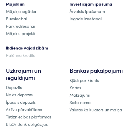
Mājoklim
Investīcijām īpašumā
Mājokļa iegādei
Ārvalstu īpašumam
Būvniecībai
Iegāde izīrēšanai
Pārkreditēšanai
Mājokļu projekti
Ikdienas vajadzībām
Patēriņa kredīts
Uzkrājumi un
Bankas pakalpojumi
ieguldījumi
Kļūsti par klientu
Depozīts
Kartes
Nakts depozīts
Maksājumi
Īpašais depozīts
Seifa noma
Aktīvu pārvaldīšana
Valūtas kalkulators un maiņa
Tirdzniecības platformas
BluOr Bank obligācijas