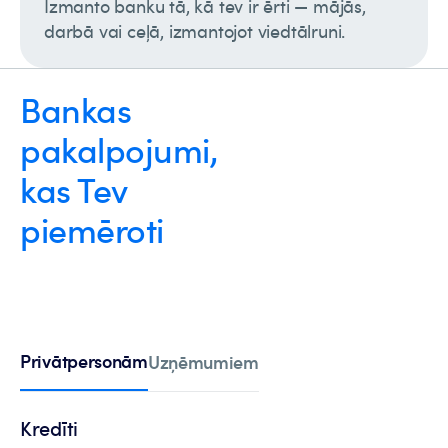
Izmanto banku tā, kā tev ir ērti — mājās,
darbā vai ceļā, izmantojot viedtālruni.
Bankas
pakalpojumi,
kas Tev
piemēroti
Privātpersonām
Uzņēmumiem
Kredīti