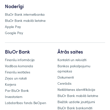
Noderīgi
BluOr Bank internetbanka
BluOr Bank mobilā lietotne
Apple Pay
Google Pay
BluOr Bank
Ātrās saites
Finanšu informācija
Kontakti un rekvizīti
Vadības komanda
Bankas pakalpojumu
apmaksa
Finanšu iestādes
Dokumenti
Ziņas un raksti
Cenrādis
Karjera
Neklātienes identifikācija
Par BluOr Bank
BluOr Bank mobilā lietotne
Investoriem
Biežāk uzdotie jautājumi
Labdarības fonds BeOpen
BluOr Bank bankomāti