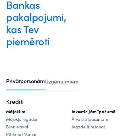
Bankas
pakalpojumi,
kas Tev
piemēroti
Privātpersonām
Uzņēmumiem
Kredīti
Mājoklim
Investīcijām īpašumā
Mājokļa iegādei
Ārvalstu īpašumam
Būvniecībai
Iegāde izīrēšanai
Pārkreditēšanai