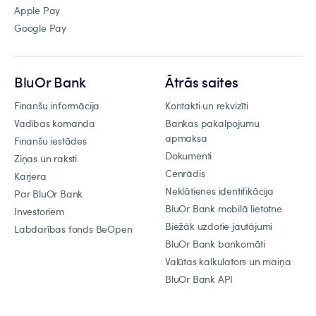
Apple Pay
Google Pay
BluOr Bank
Ātrās saites
Finanšu informācija
Kontakti un rekvizīti
Vadības komanda
Bankas pakalpojumu
apmaksa
Finanšu iestādes
Dokumenti
Ziņas un raksti
Cenrādis
Karjera
Neklātienes identifikācija
Par BluOr Bank
BluOr Bank mobilā lietotne
Investoriem
Biežāk uzdotie jautājumi
Labdarības fonds BeOpen
BluOr Bank bankomāti
Valūtas kalkulators un maiņa
BluOr Bank API