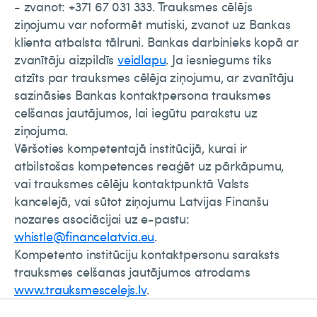
- zvanot: +371 67 031 333. Trauksmes cēlējs
ziņojumu var noformēt mutiski, zvanot uz Bankas
klienta atbalsta tālruni. Bankas darbinieks kopā ar
zvanītāju aizpildīs
veidlapu
. Ja iesniegums tiks
atzīts par trauksmes cēlēja ziņojumu, ar zvanītāju
sazināsies Bankas kontaktpersona trauksmes
celšanas jautājumos, lai iegūtu parakstu uz
ziņojuma.
Vēršoties kompetentajā institūcijā, kurai ir
atbilstošas kompetences reaģēt uz pārkāpumu,
vai trauksmes cēlēju kontaktpunktā Valsts
kancelejā, vai sūtot ziņojumu Latvijas Finanšu
nozares asociācijai uz e-pastu:
whistle@financelatvia.eu
.
Kompetento institūciju kontaktpersonu saraksts
trauksmes celšanas jautājumos atrodams
www.trauksmescelejs.lv
.