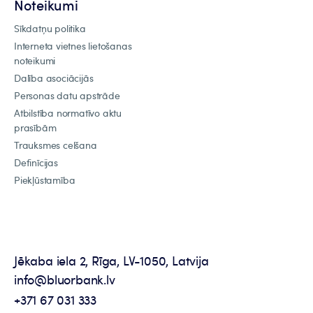
Noteikumi
Sīkdatņu politika
Interneta vietnes lietošanas
noteikumi
Dalība asociācijās
Personas datu apstrāde
Atbilstība normatīvo aktu
prasībām
Trauksmes celšana
Definīcijas
Piekļūstamība
Jēkaba iela 2, Rīga, LV-1050, Latvija
info@bluorbank.lv
+371 67 031 333