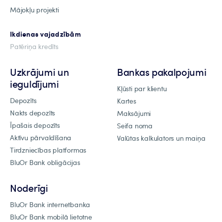
Mājokļu projekti
Ikdienas vajadzībām
Patēriņa kredīts
Uzkrājumi un
Bankas pakalpojumi
ieguldījumi
Kļūsti par klientu
Depozīts
Kartes
Nakts depozīts
Maksājumi
Īpašais depozīts
Seifa noma
Aktīvu pārvaldīšana
Valūtas kalkulators un maiņa
Tirdzniecības platformas
BluOr Bank obligācijas
Noderīgi
BluOr Bank internetbanka
BluOr Bank mobilā lietotne