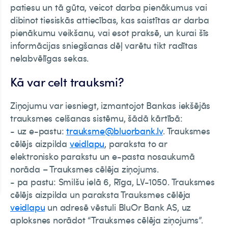
patiesu un tā gūta, veicot darba pienākumus vai
dibinot tiesiskās attiecības, kas saistītas ar darba
pienākumu veikšanu, vai esot praksē, un kurai šīs
informācijas sniegšanas dēļ varētu tikt radītas
nelabvēlīgas sekas.
Kā var celt trauksmi?
Ziņojumu var iesniegt, izmantojot Bankas iekšējās
trauksmes celšanas sistēmu, šādā kārtībā:
- uz e-pastu:
trauksme@bluorbank.lv
. Trauksmes
cēlējs aizpilda
veidlapu
, paraksta to ar
elektronisko parakstu un e-pasta nosaukumā
norāda – Trauksmes cēlēja ziņojums.
- pa pastu: Smilšu ielā 6, Rīga, LV-1050. Trauksmes
cēlējs aizpilda un paraksta Trauksmes cēlēja
veidlapu
un adresē vēstuli BluOr Bank AS, uz
aploksnes norādot “Trauksmes cēlēja ziņojums”.