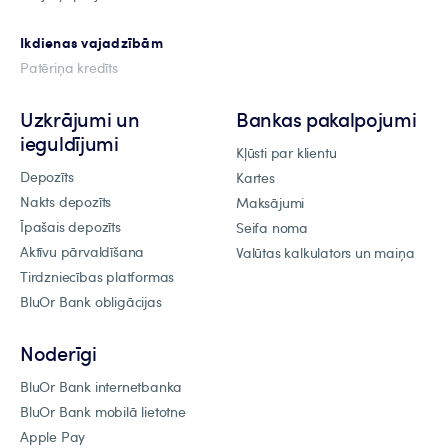
Ikdienas vajadzībām
Patēriņa kredīts
Uzkrājumi un
Bankas pakalpojumi
ieguldījumi
Kļūsti par klientu
Depozīts
Kartes
Nakts depozīts
Maksājumi
Īpašais depozīts
Seifa noma
Aktīvu pārvaldīšana
Valūtas kalkulators un maiņa
Tirdzniecības platformas
BluOr Bank obligācijas
Noderīgi
BluOr Bank internetbanka
BluOr Bank mobilā lietotne
Apple Pay