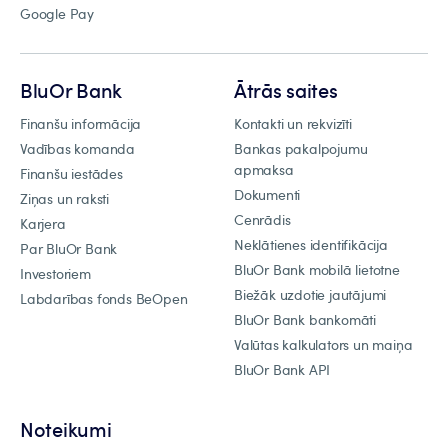
Google Pay
BluOr Bank
Ātrās saites
Finanšu informācija
Kontakti un rekvizīti
Vadības komanda
Bankas pakalpojumu
apmaksa
Finanšu iestādes
Dokumenti
Ziņas un raksti
Cenrādis
Karjera
Neklātienes identifikācija
Par BluOr Bank
BluOr Bank mobilā lietotne
Investoriem
Biežāk uzdotie jautājumi
Labdarības fonds BeOpen
BluOr Bank bankomāti
Valūtas kalkulators un maiņa
BluOr Bank API
Noteikumi