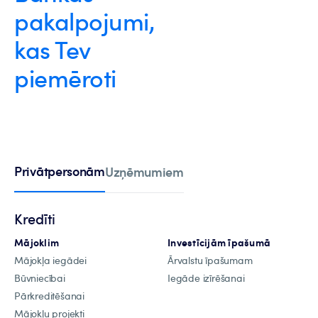
pakalpojumi,
kas Tev
piemēroti
Privātpersonām
Uzņēmumiem
Kredīti
Mājoklim
Investīcijām īpašumā
Mājokļa iegādei
Ārvalstu īpašumam
Būvniecībai
Iegāde izīrēšanai
Pārkreditēšanai
Mājokļu projekti