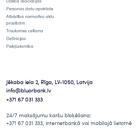
Dalība asociācijās
Personas datu apstrāde
Atbilstība normatīvo aktu
prasībām
Trauksmes celšana
Definīcijas
Piekļūstamība
Jēkaba iela 2, Rīga, LV-1050, Latvija
info@bluorbank.lv
+371 67 031 333
24/7 maksājumu karšu bloķēšana:
+371 67 031 333, internetbankā vai mobilajā lietotnē