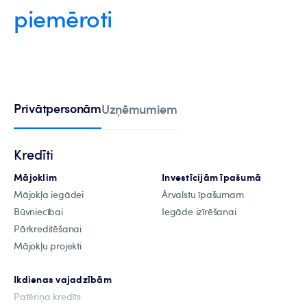
piemēroti
Privātpersonām
Uzņēmumiem
Kredīti
Mājoklim
Investīcijām īpašumā
Mājokļa iegādei
Ārvalstu īpašumam
Būvniecībai
Iegāde izīrēšanai
Pārkreditēšanai
Mājokļu projekti
Ikdienas vajadzībām
Patēriņa kredīts