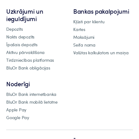
Uzkrājumi un
Bankas pakalpojumi
ieguldījumi
Kļūsti par klientu
Depozīts
Kartes
Nakts depozīts
Maksājumi
Īpašais depozīts
Seifa noma
Aktīvu pārvaldīšana
Valūtas kalkulators un maiņa
Tirdzniecības platformas
BluOr Bank obligācijas
Noderīgi
BluOr Bank internetbanka
BluOr Bank mobilā lietotne
Apple Pay
Google Pay