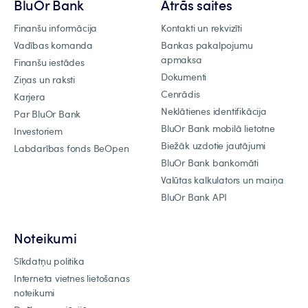
BluOr Bank
Ātrās saites
Finanšu informācija
Kontakti un rekvizīti
Vadības komanda
Bankas pakalpojumu
apmaksa
Finanšu iestādes
Dokumenti
Ziņas un raksti
Cenrādis
Karjera
Neklātienes identifikācija
Par BluOr Bank
BluOr Bank mobilā lietotne
Investoriem
Biežāk uzdotie jautājumi
Labdarības fonds BeOpen
BluOr Bank bankomāti
Valūtas kalkulators un maiņa
BluOr Bank API
Noteikumi
Sīkdatņu politika
Interneta vietnes lietošanas
noteikumi