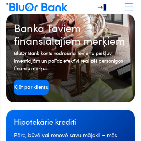
Banka Taviem
finansiālajiem mērķiem
BluOr Bank konts nodrošina Tev ērtu piekļuvi
investīcijām un palīdz efektīvi realizēt personīgos
finanšu mērķus.
Kļūt par klientu
Hipotekārie kredīti
Pērc, būvē vai renovē savu mājokli – mēs