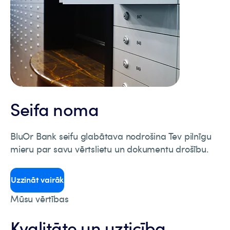
Seifa noma
BluOr Bank seifu glabātava nodrošina Tev pilnīgu
mieru par savu vērtslietu un dokumentu drošību.
Uzzināt vairāk
Mūsu vērtības
Kvalitāte un uzticība