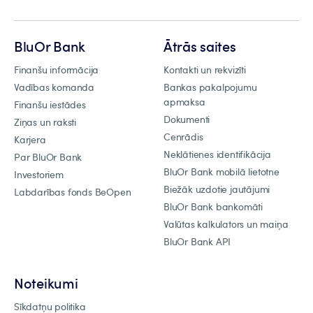
BluOr Bank
Ātrās saites
Finanšu informācija
Kontakti un rekvizīti
Vadības komanda
Bankas pakalpojumu
apmaksa
Finanšu iestādes
Dokumenti
Ziņas un raksti
Cenrādis
Karjera
Neklātienes identifikācija
Par BluOr Bank
BluOr Bank mobilā lietotne
Investoriem
Biežāk uzdotie jautājumi
Labdarības fonds BeOpen
BluOr Bank bankomāti
Valūtas kalkulators un maiņa
BluOr Bank API
Noteikumi
Sīkdatņu politika