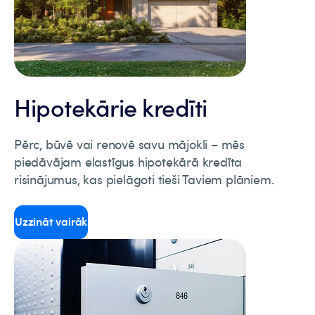
Hipotekārie kredīti
Pērc, būvē vai renovē savu mājokli – mēs
piedāvājam elastīgus hipotekārā kredīta
risinājumus, kas pielāgoti tieši Taviem plāniem.
Uzzināt vairāk