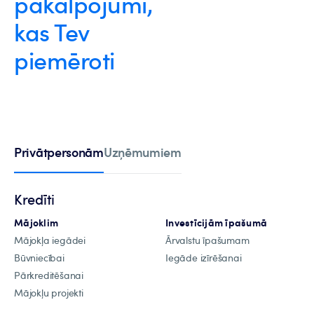
pakalpojumi,
kas Tev
piemēroti
Privātpersonām
Uzņēmumiem
Kredīti
Mājoklim
Investīcijām īpašumā
Mājokļa iegādei
Ārvalstu īpašumam
Būvniecībai
Iegāde izīrēšanai
Pārkreditēšanai
Mājokļu projekti