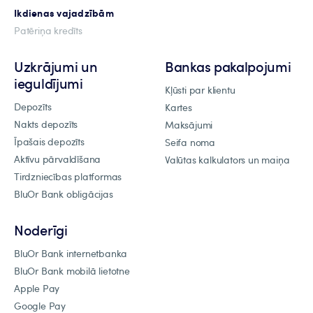
Ikdienas vajadzībām
Patēriņa kredīts
Uzkrājumi un
Bankas pakalpojumi
ieguldījumi
Kļūsti par klientu
Depozīts
Kartes
Nakts depozīts
Maksājumi
Īpašais depozīts
Seifa noma
Aktīvu pārvaldīšana
Valūtas kalkulators un maiņa
Tirdzniecības platformas
BluOr Bank obligācijas
Noderīgi
BluOr Bank internetbanka
BluOr Bank mobilā lietotne
Apple Pay
Google Pay