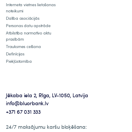
Interneta vietnes lietošanas
noteikumi
Dalība asociācijās
Personas datu apstrāde
Atbilstība normatīvo aktu
prasībām
Trauksmes celšana
Definīcijas
Piekļūstamība
Jēkaba iela 2, Rīga, LV-1050, Latvija
info@bluorbank.lv
+371 67 031 333
24/7 maksājumu karšu bloķēšana: