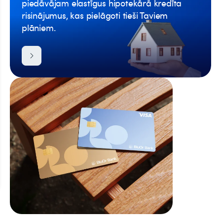
piedāvājam elastīgus hipotekārā kredīta
risinājumus, kas pielāgoti tieši Taviem
plāniem.