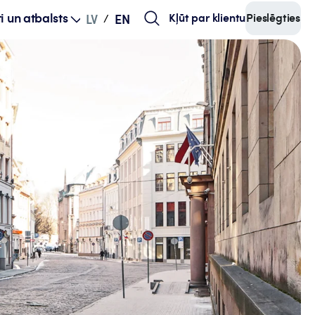
i un atbalsts
Kļūt par klientu
Pieslēgties
LV
EN
/