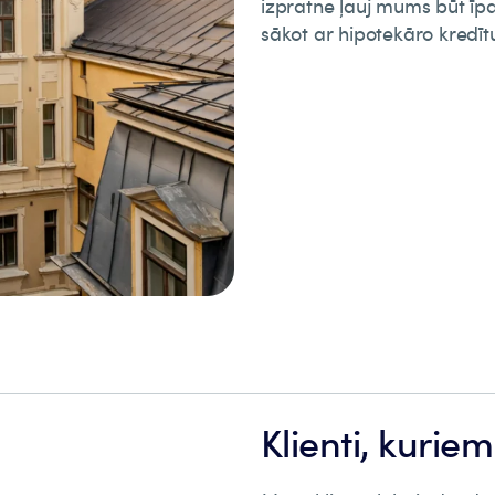
izpratne ļauj mums būt īp
sākot ar hipotekāro kredīt
Klienti, kurie