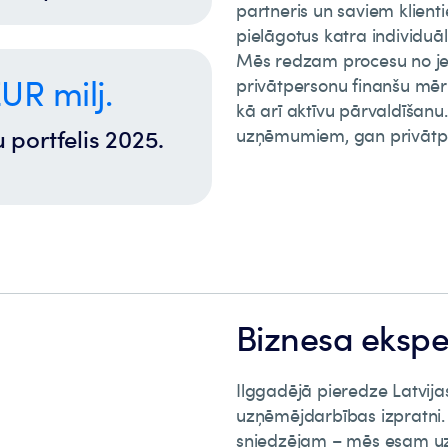
partneris un saviem klien
pielāgotus katra individu
Mēs redzam procesu no jeb
UR milj.
privātpersonu finanšu mēr
kā arī aktīvu pārvaldīšan
 portfelis 2025.
uzņēmumiem, gan privātp
Biznesa ekspe
Ilggadējā pieredze Latvijas
uzņēmējdarbības izpratni.
sniedzējam – mēs esam uzt