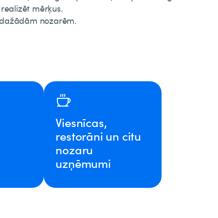
realizēt mērķus.
o dažādām nozarēm.
Viesnīcas,
restorāni un citu
nozaru
uzņēmumi