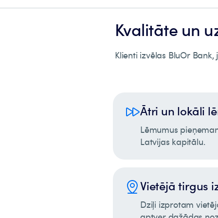
Kvalitāte un u
Klienti izvēlas BluOr Bank,
Ātri un lokāli 
Lēmumus pieņemam ā
Latvijas kapitālu.
Vietējā tirgus 
Dziļi izprotam vietē
aptver dažādas noza