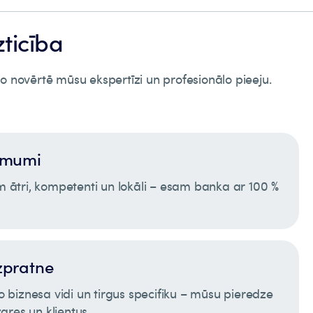
zticība
 jo novērtē mūsu ekspertīzi un profesionālo pieeju.
lēmumi
tri, kompetenti un lokāli – esam banka ar 100 %
izpratne
jo biznesa vidi un tirgus specifiku – mūsu pieredze
res un klientus.