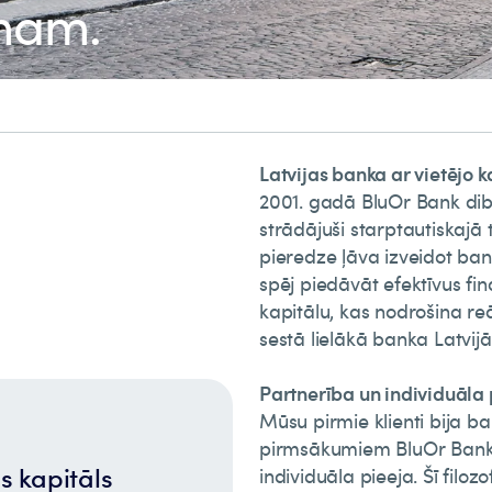
mam.
Latvijas banka ar vietējo 
2001. gadā BluOr Bank dibin
strādājuši starptautiskajā 
pieredze ļāva izveidot bank
spēj piedāvāt efektīvus fi
kapitālu, kas nodrošina re
sestā lielākā banka Latvijā
Partnerība un individuāla 
Mūsu pirmie klienti bija b
pirmsākumiem BluOr Bank v
s kapitāls
individuāla pieeja. Šī fil