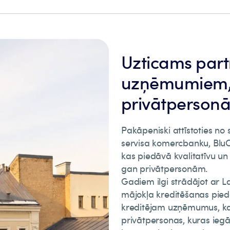
Uzticams part
uzņēmumiem,
privātperson
Pakāpeniski attīstoties no
servisa komercbanku, BluO
kas piedāvā kvalitatīvu u
gan privātpersonām.
Gadiem ilgi strādājot ar L
mājokļa kreditēšanas pie
kreditējam uzņēmumus, kas
privātpersonas, kuras iegā