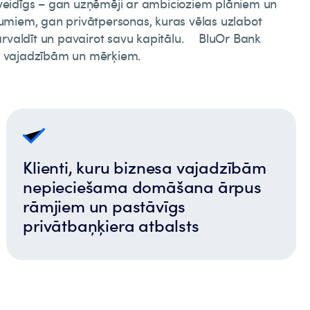
zveidīgs – gan uzņēmēji ar ambicioziem plāniem un
jumiem, gan privātpersonas, kuras vēlas uzlabot
 pārvaldīt un pavairot savu kapitālu. BluOr Bank
m vajadzībām un mērķiem.
Klienti, kuru biznesa vajadzībām
nepieciešama domāšana ārpus
rāmjiem un pastāvīgs
privātbaņķiera atbalsts