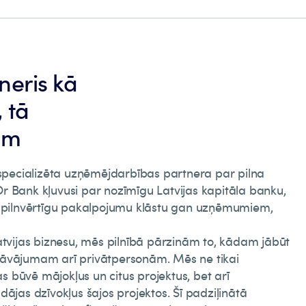
neris kā
 tā
ām
 specializēta uzņēmējdarbības partnera par pilna
r Bank kļuvusi par nozīmīgu Latvijas kapitāla banku,
n pilnvērtīgu pakalpojumu klāstu gan uzņēmumiem,
atvijas biznesu, mēs pilnībā pārzinām to, kādam jābūt
dāvājumam arī privātpersonām. Mēs ne tikai
 būvē mājokļus un citus projektus, bet arī
dājas dzīvokļus šajos projektos. Šī padziļinātā