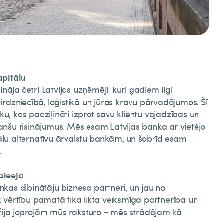
kapitālu
āja četri Latvijas uzņēmēji, kuri gadiem ilgi
tirdzniecībā, loģistikā un jūras kravu pārvadājumos. Šī
u, kas padziļināti izprot savu klientu vajadzības un
nanšu risinājumus. Mēs esam Latvijas banka ar vietējo
ālu alternatīvu ārvalstu bankām, un šobrīd esam
.
pieeja
ankas dibinātāju biznesa partneri, un jau no
ērtību pamatā tika likta veiksmīga partnerība un
ozofija joprojām mūs raksturo – mēs strādājam kā