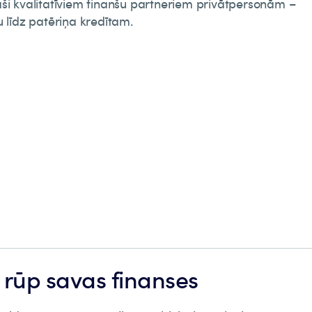
aši kvalitatīviem finanšu partneriem privātpersonām –
u līdz patēriņa kredītam.
m rūp savas finanses