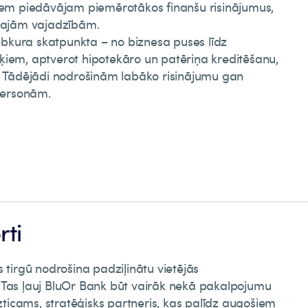
tiem piedāvājam piemērotākos finanšu risinājumus,
ālajām vajadzībām.
kura skatpunkta – no biznesa puses līdz
ķiem, aptverot hipotekāro un patēriņa kreditēšanu,
u. Tādējādi nodrošinām labāko risinājumu gan
ersonām.
rti
 tirgū nodrošina padziļinātu vietējās
 Tas ļauj BluOr Bank būt vairāk nekā pakalpojumu
icams, stratēģisks partneris, kas palīdz augošiem