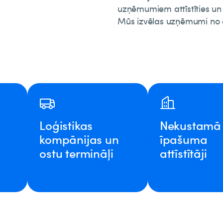
uzņēmumiem attīstīties un 
Mūs izvēlas uzņēmumi n
Loģistikas
Nekustamā
kompānijas un
īpašuma
ostu termināļi
attīstītāji