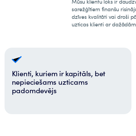
Mūsu klientu loks ir daud
sarežģītiem finanšu risinā
dzīves kvalitāti vai droši
uzticas klienti ar dažādā
Klienti, kuriem ir kapitāls, bet
nepieciešams uzticams
padomdevējs