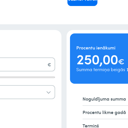
1
2
0
3
1
4
Procentu ienākumi
2
5
0
,
0
0
€
€
3
6
1
1
1
Summa termiņa beigās
4
7
2
2
2
5
8
3
3
3
Noguldījuma summa
6
9
4
4
4
Procentu likme gadā
7
5
5
5
Termiņš