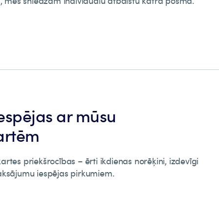
u, mēs sniedzam individuālu atbalstu katrā posmā.
iespējas ar mūsu
artēm
tes priekšrocības – ērti ikdienas norēķini, izdevīgi
aksājumu iespējas pirkumiem.