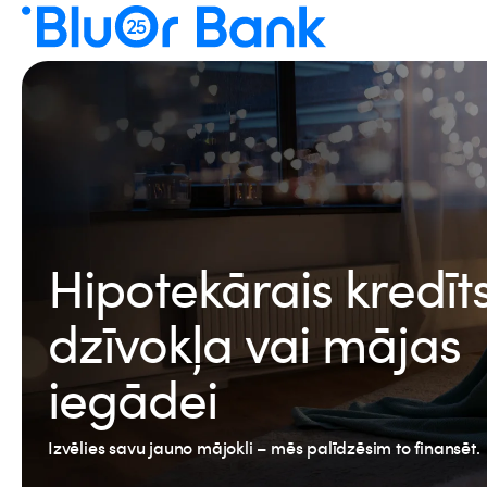
Hipotekārais kredīt
dzīvokļa vai mājas
iegādei
Izvēlies savu jauno mājokli – mēs palīdzēsim to finansēt.