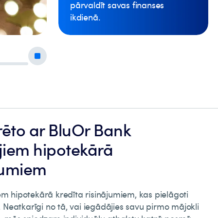
pārvaldīt savas finanses
Uzzināt vairāk
Pieteikties
ikdienā.
rēto ar BluOr Bank
jiem hipotekārā
ājumiem
em hipotekārā kredīta risinājumiem, kas pielāgoti
Neatkarīgi no tā, vai iegādājies savu pirmo mājokli