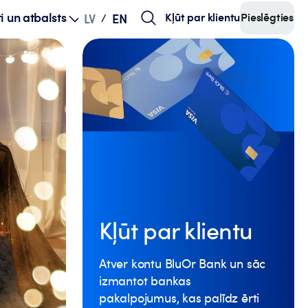
i un atbalsts
Kļūt par klientu
Pieslēgties
LV
EN
/
Kredīts mājas
būvniecībai u
iegādei
Kļūt par klientu
Atver kontu BluOr Bank un sāc
Kredīta izmaksa pa posmiem, procenti tikai 
izmantot bankas
summu. Profesionāls atbalsts visā būvniecī
pakalpojumus, kas palīdz ērti