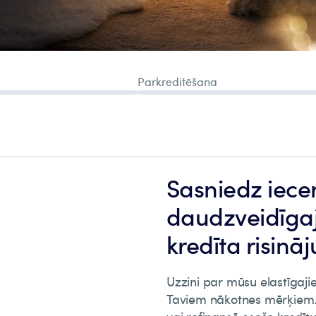
Sasniedz iece
daudzveidīga
kredīta risin
Uzzini par mūsu elastīgaji
Taviem nākotnes mērķiem. 