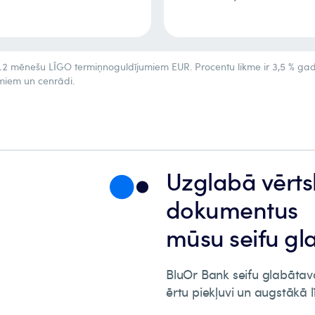
8
6
6
6
9
7
7
7
2 mēnešu LĪGO termiņnoguldījumiem EUR. Procentu likme ir 3,5 % gadā. 
umiem un cenrādi.
8
8
8
9
9
9
Uzglabā vērts
dokumentu
mūsu seifu gl
BluOr Bank seifu glabātava
ērtu piekļuvi un augstākā 