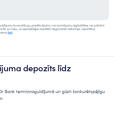
uldījumu konsultāciju, piedāvājumu vai aicinājumu iegādāties vai pārdot
istīti ar risku, un iepriekšējie rezultāti negarantē nākotnes rezultātus.
eejama
šeit
.
juma depozīts līdz
uOr Bank termiņnoguldījumā un gūsti konkurētspējīgu
u.