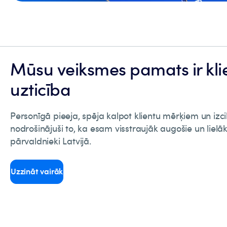
Mūsu veiksmes pamats ir kli
uzticība
Personīgā pieeja, spēja kalpot klientu mērķiem un izcilie
nodrošinājuši to, ka esam visstraujāk augošie un lielāk
pārvaldnieki Latvijā.
Uzzināt vairāk