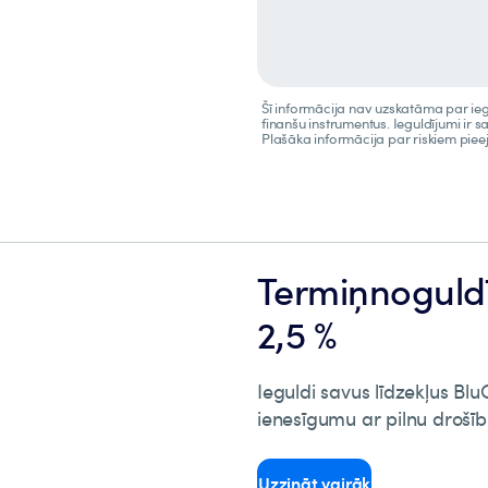
Šī informācija nav uzskatāma par ieg
finanšu instrumentus. Ieguldījumi ir sa
Plašāka informācija par riskiem pi
Termiņnoguldī
2,5 %
Ieguldi savus līdzekļus Bl
ienesīgumu ar pilnu drošīb
0
Uzzināt vairāk