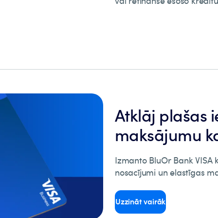
vai refinansē esošo kredīt
Atklāj plašas 
maksājumu k
Izmanto BluOr Bank VISA kar
nosacījumi un elastīgas m
Uzzināt vairāk