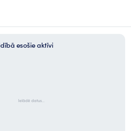
dībā esošie aktīvi
Ielādē datus…