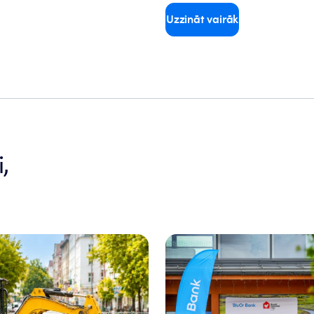
Uzzināt vairāk
,