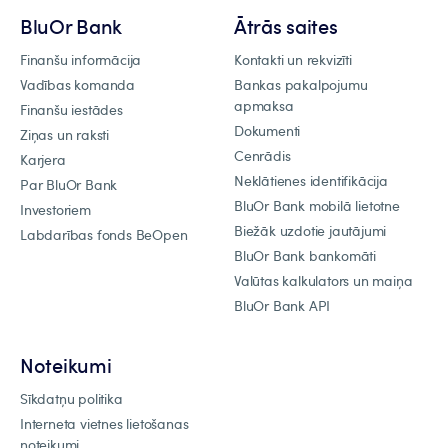
BluOr Bank
Ātrās saites
Finanšu informācija
Kontakti un rekvizīti
Vadības komanda
Bankas pakalpojumu
apmaksa
Finanšu iestādes
Dokumenti
Ziņas un raksti
Cenrādis
Karjera
Neklātienes identifikācija
Par BluOr Bank
BluOr Bank mobilā lietotne
Investoriem
Biežāk uzdotie jautājumi
Labdarības fonds BeOpen
BluOr Bank bankomāti
Valūtas kalkulators un maiņa
BluOr Bank API
Noteikumi
Sīkdatņu politika
Interneta vietnes lietošanas
noteikumi