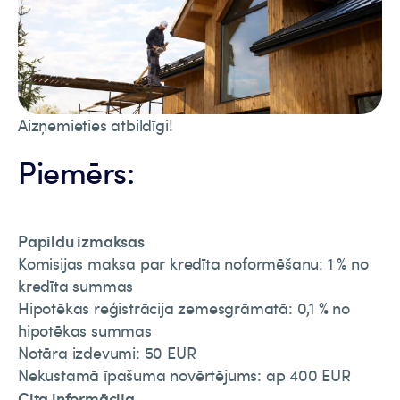
Aizņemieties atbildīgi!
Piemērs:
Papildu izmaksas
Komisijas maksa par kredīta noformēšanu: 1 % no
kredīta summas
Hipotēkas reģistrācija zemesgrāmatā: 0,1 % no
hipotēkas summas
Notāra izdevumi: 50 EUR
Nekustamā īpašuma novērtējums: ap 400 EUR
Cita informācija