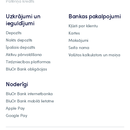
Patēriņa kredīts
Uzkrājumi un
Bankas pakalpojumi
ieguldījumi
Kļūsti par klientu
Depozīts
Kartes
Nakts depozīts
Maksājumi
Īpašais depozīts
Seifa noma
Aktīvu pārvaldīšana
Valūtas kalkulators un maiņa
Tirdzniecības platformas
BluOr Bank obligācijas
Noderīgi
BluOr Bank internetbanka
BluOr Bank mobilā lietotne
Apple Pay
Google Pay