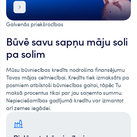
Galvenās priekšrocības
Būvē savu sapņu māju soli
pa solim
Mūsu būvniecības kredīts nodrošina finansējumu
Tavas mājas celtniecībai. Kredīts tiek izmaksāts pa
posmiem atbilstoši būvniecības gaitai, tāpēc Tu
maksā procentus tikai par jau saņemto summu.
Nepieciešamības gadījumā kredītu var izmantot
arī zemes iegādei.