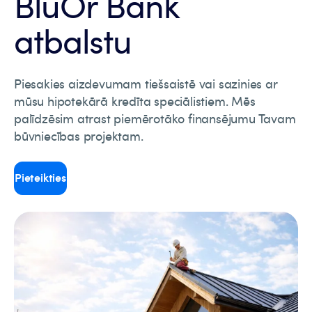
BluOr Bank
atbalstu
Piesakies aizdevumam tiešsaistē vai sazinies ar
mūsu hipotekārā kredīta speciālistiem. Mēs
palīdzēsim atrast piemērotāko finansējumu Tavam
būvniecības projektam.
Pieteikties