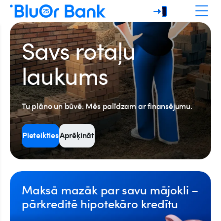
Savs rotaļu
laukums
Tu plāno un būvē. Mēs palīdzam ar finansējumu.
Pieteikties
Aprēķināt
Maksā mazāk par savu mājokli –
pārkreditē hipotekāro kredītu