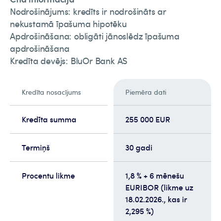
Nodrošinājums: kredīts ir nodrošināts ar
nekustamā īpašuma hipotēku
Apdrošināšana: obligāti jānoslēdz īpašuma
apdrošināšana
Kredīta devējs: BluOr Bank AS
Kredīta nosacījums
Piemēra dati
Kredīta summa
255 000 EUR
Termiņš
30 gadi
Procentu likme
1,8 % + 6 mēnešu
EURIBOR (likme uz
18.02.2026., kas ir
2,295 %)