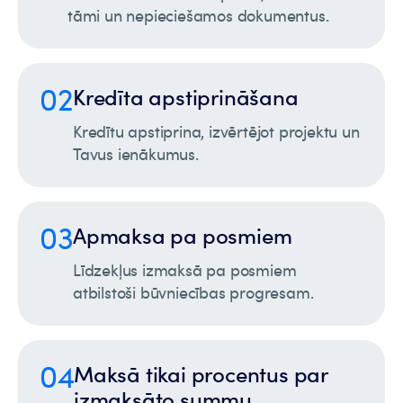
tāmi un nepieciešamos dokumentus.
02
Kredīta apstiprināšana
Kredītu apstiprina, izvērtējot projektu un
Tavus ienākumus.
03
Apmaksa pa posmiem
Līdzekļus izmaksā pa posmiem
atbilstoši būvniecības progresam.
04
Maksā tikai procentus par
izmaksāto summu