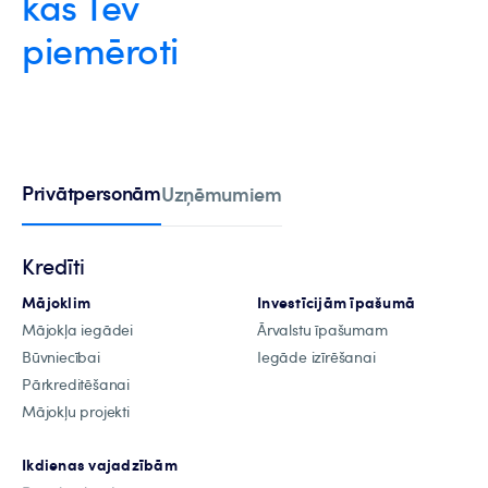
kas Tev
piemēroti
Privātpersonām
Uzņēmumiem
Kredīti
Mājoklim
Investīcijām īpašumā
Mājokļa iegādei
Ārvalstu īpašumam
Būvniecībai
Iegāde izīrēšanai
Pārkreditēšanai
Mājokļu projekti
Ikdienas vajadzībām