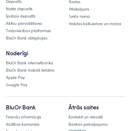
Depozīts
Kartes
Nakts depozīts
Maksājumi
Īpašais depozīts
Seifa noma
Aktīvu pārvaldīšana
Valūtas kalkulators un maiņa
Tirdzniecības platformas
BluOr Bank obligācijas
Noderīgi
BluOr Bank internetbanka
BluOr Bank mobilā lietotne
Apple Pay
Google Pay
BluOr Bank
Ātrās saites
Finanšu informācija
Kontakti un rekvizīti
Vadības komanda
Bankas pakalpojumu
apmaksa