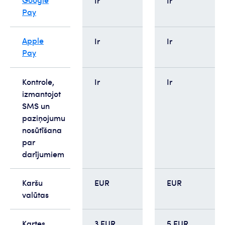
Google
Ir
Ir
Pay
Apple
Ir
Ir
Pay
Kontrole,
Ir
Ir
izmantojot
SMS un
paziņojumu
nosūtīšana
par
darījumiem
Karšu
EUR
EUR
valūtas
Kartes
3 EUR
5 EUR