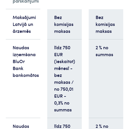
pārskaitījumi
Maksājumi
Bez
Bez
Latvijā un
komisijas
komisijas
ārzemēs
maksas
maksas
Naudas
līdz 750
2 % no
izņemšana
EUR
summas
BluOr
(ieskaitot)
Bank
mēnesī -
bankomātos
bez
maksas /
no 750,01
EUR -
0,3% no
summas
Naudas
līdz 750
2 % no