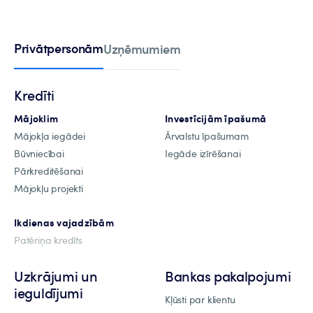
Privātpersonām
Uzņēmumiem
Kredīti
Mājoklim
Investīcijām īpašumā
Mājokļa iegādei
Ārvalstu īpašumam
Būvniecībai
Iegāde izīrēšanai
Pārkreditēšanai
Mājokļu projekti
Ikdienas vajadzībām
Patēriņa kredīts
Uzkrājumi un
Bankas pakalpojumi
ieguldījumi
Kļūsti par klientu