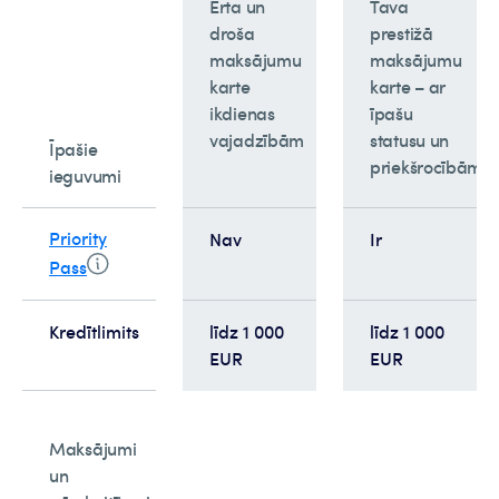
Ērta un
Tava
droša
prestižā
maksājumu
maksājumu
karte
karte – ar
ikdienas
īpašu
vajadzībām
statusu un
Īpašie
priekšrocībām
ieguvumi
Priority
Nav
Ir
Pass
Kredītlimits
līdz 1 000
līdz 1 000
EUR
EUR
Maksājumi
un