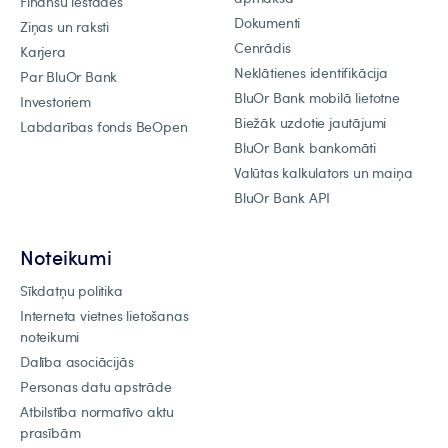
Finanšu iestādes
Dokumenti
Ziņas un raksti
Cenrādis
Karjera
Neklātienes identifikācija
Par BluOr Bank
BluOr Bank mobilā lietotne
Investoriem
Biežāk uzdotie jautājumi
Labdarības fonds BeOpen
BluOr Bank bankomāti
Valūtas kalkulators un maiņa
BluOr Bank API
Noteikumi
Sīkdatņu politika
Interneta vietnes lietošanas
noteikumi
Dalība asociācijās
Personas datu apstrāde
Atbilstība normatīvo aktu
prasībām