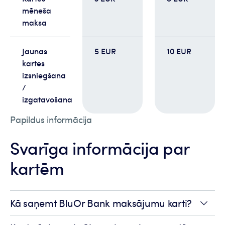
mēneša
maksa
Jaunas
5 EUR
10 EUR
kartes
izsniegšana
/
izgatavošana
Papildus informācija
Svarīga informācija par
kartēm
Kā saņemt BluOr Bank maksājumu karti?