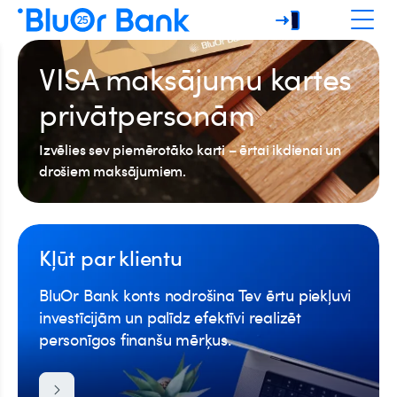
VISA maksājumu kartes
privātpersonām
Izvēlies sev piemērotāko karti – ērtai ikdienai un
drošiem maksājumiem.
Kļūt par klientu
BluOr Bank konts nodrošina Tev ērtu piekļuvi
investīcijām un palīdz efektīvi realizēt
personīgos finanšu mērķus.