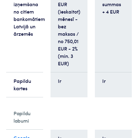
izņemšana
EUR
summas
no citiem
(ieskaitot)
+ 4 EUR
bankomātiem
mēnesī -
Latvijā un
bez
ārzemēs
maksas /
no 750,01
EUR - 2%
(min. 3
EUR)
Papildu
Ir
Ir
kartes
Papildu
labumi