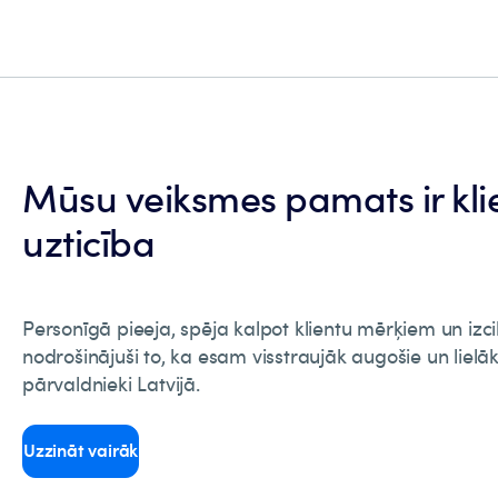
Mūsu veiksmes pamats ir kli
uzticība
Personīgā pieeja, spēja kalpot klientu mērķiem un izcilie
nodrošinājuši to, ka esam visstraujāk augošie un lielāk
pārvaldnieki Latvijā.
Uzzināt vairāk