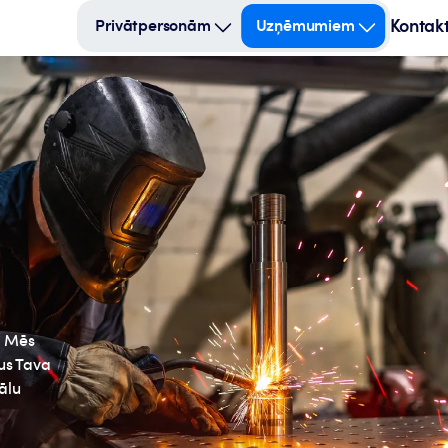
Kontakt
Privātpersonām
Uzņēmumiem
. Mēs
us Tava
ālu