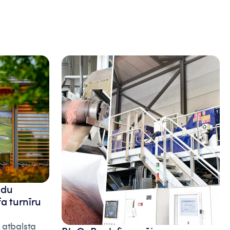
adu
fa turnīru
 atbalsta