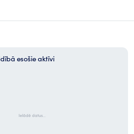
dībā esošie aktīvi
Ielādē datus…