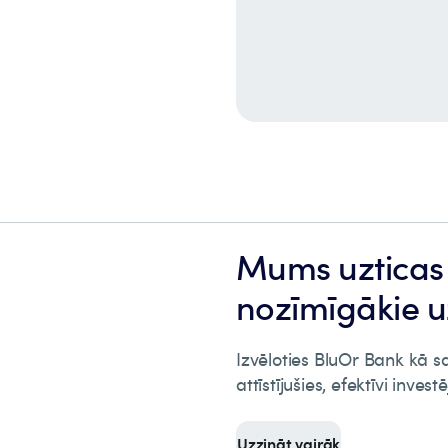
Mums uzticas 
nozīmīgākie 
Izvēloties BluOr Bank kā 
attīstījušies, efektīvi inve
Uzzināt vairāk