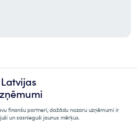
Latvijas
uzņēmumi
savu finanšu partneri, dažādu nozaru uzņēmumi ir
stējuši un sasnieguši jaunus mērķus.