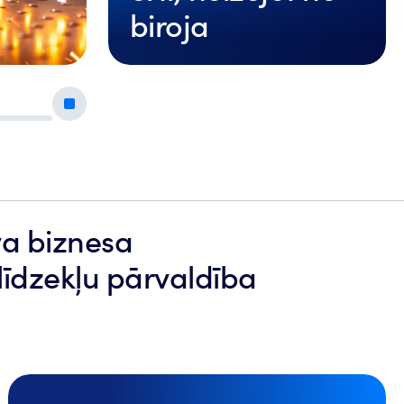
biroja
Uzzināt vairāk
va biznesa
līdzekļu pārvaldība