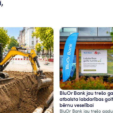
,
BluOr Bank jau trešo g
atbalsta labdarības gol
bērnu veselībai
BluOr Bank jau trešo gadu