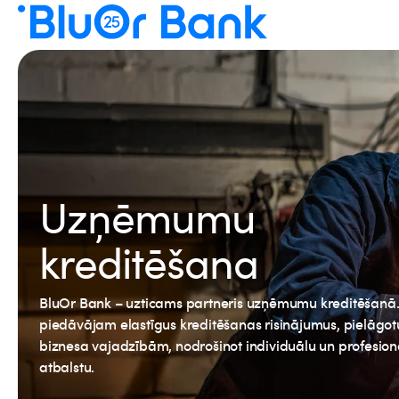
Uzņēmumu
kreditēšana
BluOr Bank – uzticams partneris uzņēmumu kreditēšanā
piedāvājam elastīgus kreditēšanas risinājumus, pielāgot
biznesa vajadzībām, nodrošinot individuālu un profesion
atbalstu.