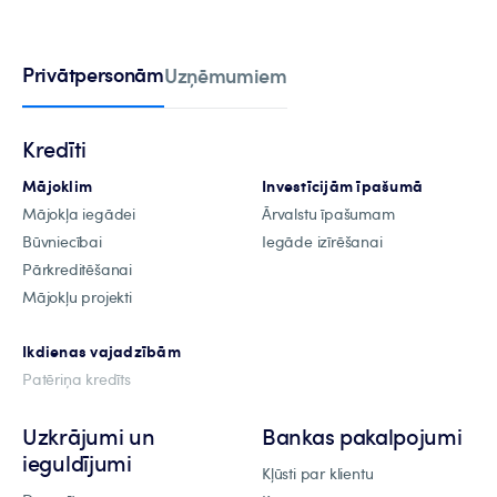
Privātpersonām
Uzņēmumiem
Kredīti
Mājoklim
Investīcijām īpašumā
Mājokļa iegādei
Ārvalstu īpašumam
Būvniecībai
Iegāde izīrēšanai
Pārkreditēšanai
Mājokļu projekti
Ikdienas vajadzībām
Patēriņa kredīts
Uzkrājumi un
Bankas pakalpojumi
ieguldījumi
Kļūsti par klientu