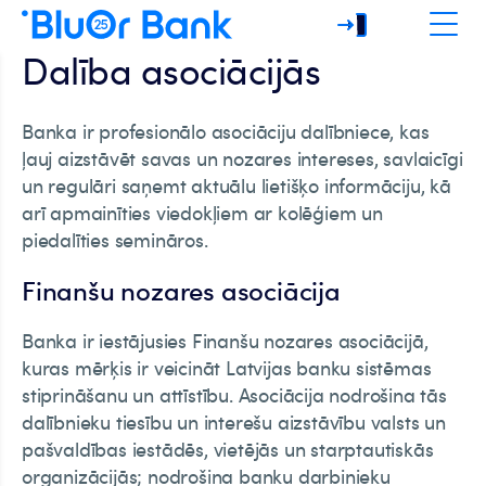
Dalība asociācijās
Banka ir profesionālo asociāciju dalībniece, kas
ļauj aizstāvēt savas un nozares intereses, savlaicīgi
un regulāri saņemt aktuālu lietišķo informāciju, kā
arī apmainīties viedokļiem ar kolēģiem un
piedalīties semināros.
Finanšu nozares asociācija
Banka ir iestājusies Finanšu nozares asociācijā,
kuras mērķis ir veicināt Latvijas banku sistēmas
stiprināšanu un attīstību. Asociācija nodrošina tās
dalībnieku tiesību un interešu aizstāvību valsts un
pašvaldības iestādēs, vietējās un starptautiskās
organizācijās; nodrošina banku darbinieku