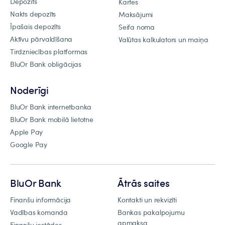
Depozīts
Kartes
Nakts depozīts
Maksājumi
Īpašais depozīts
Seifa noma
Aktīvu pārvaldīšana
Valūtas kalkulators un maiņa
Tirdzniecības platformas
BluOr Bank obligācijas
Noderīgi
BluOr Bank internetbanka
BluOr Bank mobilā lietotne
Apple Pay
Google Pay
BluOr Bank
Ātrās saites
Finanšu informācija
Kontakti un rekvizīti
Vadības komanda
Bankas pakalpojumu
apmaksa
Finanšu iestādes