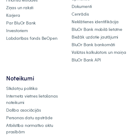
Dokumenti
Ziņas un raksti
Cenrādis
Karjera
Neklātienes identifikācija
Par BluOr Bank
BluOr Bank mobilā lietotne
Investoriem
Biežāk uzdotie jautājumi
Labdarības fonds BeOpen
BluOr Bank bankomāti
Valūtas kalkulators un maiņa
BluOr Bank API
Noteikumi
Sīkdatņu politika
Interneta vietnes lietošanas
noteikumi
Dalība asociācijās
Personas datu apstrāde
Atbilstība normatīvo aktu
prasībām