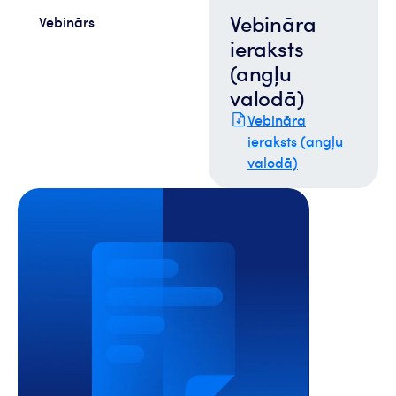
Vebināra
Vebinārs
ieraksts
(angļu
valodā)
Vebināra
ieraksts (angļu
valodā)