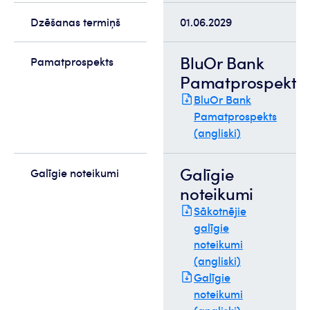
Dzēšanas termiņš
01.06.2029
BluOr Bank
Pamatprospekts
Pamatprospekts
BluOr Bank
Pamatprospekts
(angliski)
Galīgie
Galīgie noteikumi
noteikumi
Sākotnējie
galīgie
noteikumi
(angliski)
Galīgie
noteikumi