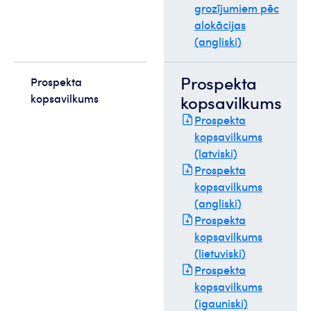
grozījumiem pēc
alokācijas
(angliski)
Prospekta
Prospekta
kopsavilkums
kopsavilkums
Prospekta
kopsavilkums
(latviski)
Prospekta
kopsavilkums
(angliski)
Prospekta
kopsavilkums
(lietuviski)
Prospekta
kopsavilkums
(igauniski)