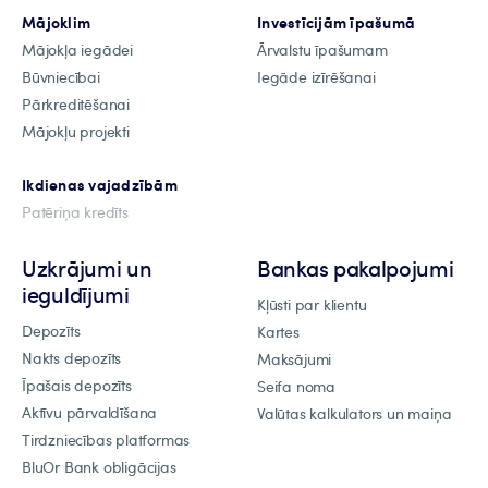
Mājoklim
Investīcijām īpašumā
Mājokļa iegādei
Ārvalstu īpašumam
Būvniecībai
Iegāde izīrēšanai
Pārkreditēšanai
Mājokļu projekti
Ikdienas vajadzībām
Patēriņa kredīts
Uzkrājumi un
Bankas pakalpojumi
ieguldījumi
Kļūsti par klientu
Depozīts
Kartes
Nakts depozīts
Maksājumi
Īpašais depozīts
Seifa noma
Aktīvu pārvaldīšana
Valūtas kalkulators un maiņa
Tirdzniecības platformas
BluOr Bank obligācijas