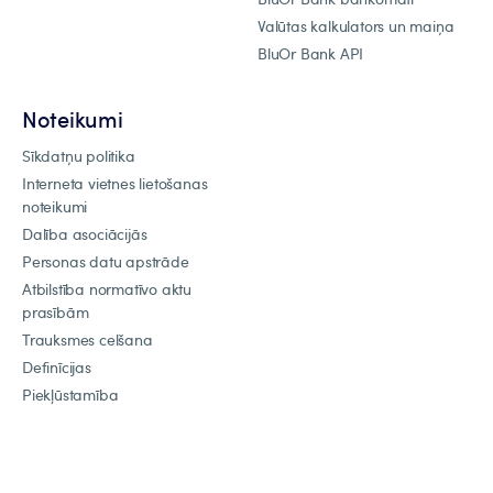
Valūtas kalkulators un maiņa
BluOr Bank API
Noteikumi
Sīkdatņu politika
Interneta vietnes lietošanas
noteikumi
Dalība asociācijās
Personas datu apstrāde
Atbilstība normatīvo aktu
prasībām
Trauksmes celšana
Definīcijas
Piekļūstamība