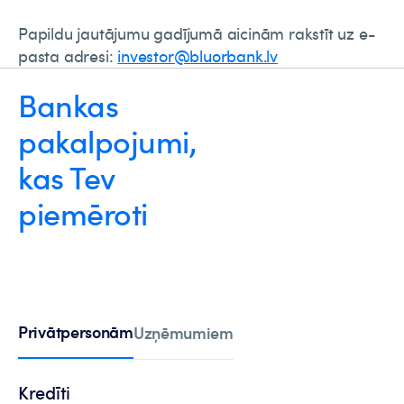
Papildu jautājumu gadījumā aicinām rakstīt uz e-
pasta adresi:
investor@bluorbank.lv
Bankas
pakalpojumi,
kas Tev
piemēroti
Privātpersonām
Uzņēmumiem
Kredīti