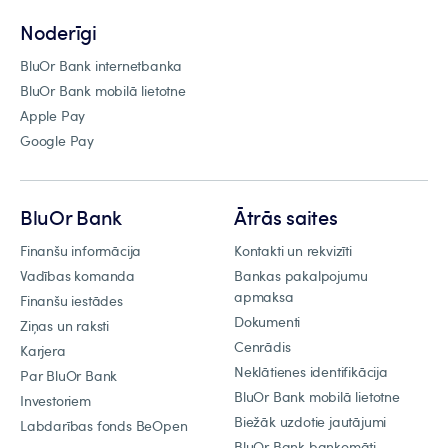
Noderīgi
BluOr Bank internetbanka
BluOr Bank mobilā lietotne
Apple Pay
Google Pay
BluOr Bank
Ātrās saites
Finanšu informācija
Kontakti un rekvizīti
Vadības komanda
Bankas pakalpojumu
apmaksa
Finanšu iestādes
Dokumenti
Ziņas un raksti
Cenrādis
Karjera
Neklātienes identifikācija
Par BluOr Bank
BluOr Bank mobilā lietotne
Investoriem
Biežāk uzdotie jautājumi
Labdarības fonds BeOpen
BluOr Bank bankomāti