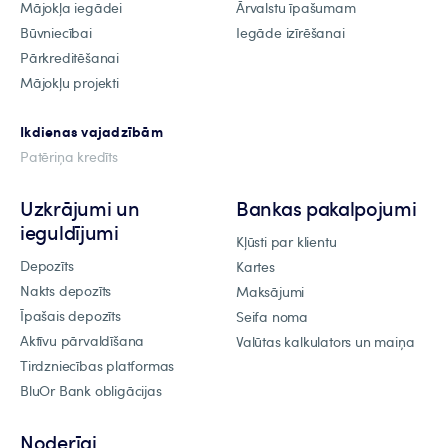
Mājokļa iegādei
Ārvalstu īpašumam
Būvniecībai
Iegāde izīrēšanai
Pārkreditēšanai
Mājokļu projekti
Ikdienas vajadzībām
Patēriņa kredīts
Uzkrājumi un
Bankas pakalpojumi
ieguldījumi
Kļūsti par klientu
Depozīts
Kartes
Nakts depozīts
Maksājumi
Īpašais depozīts
Seifa noma
Aktīvu pārvaldīšana
Valūtas kalkulators un maiņa
Tirdzniecības platformas
BluOr Bank obligācijas
Noderīgi