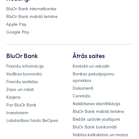
BluOr Bank internetbanka
BluOr Bank mobilā lietotne
Apple Pay
Google Pay
BluOr Bank
Ātrās saites
Finanšu informācija
Kontakti un rekvizīti
Vadības komanda
Bankas pakalpojumu
apmaksa
Finanšu iestādes
Dokumenti
Ziņas un raksti
Cenrādis
Karjera
Neklātienes identifikācija
Par BluOr Bank
BluOr Bank mobilā lietotne
Investoriem
Biežāk uzdotie jautājumi
Labdarības fonds BeOpen
BluOr Bank bankomāti
Valūtas kalkulators un maiņa