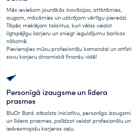
Mēs ieviešam jaunākās inovācijas, attīstāmies,
augam, mācāmies un uzkrājam vērtīgu pieredzi.
Tāpēc meklējam talantus, kuri vēlas veidot
ilgtspējīgu karjeru un sniegt ieguldījumu bankas
nākotnē.
Pievienojies mūsu profesionāļu komandai un attīsti
savu karjeru dinamiskā finanšu vidē!
Personīgā izaugsme un līdera
prasmes
BluOr Bank atbalsta iniciatīvu, personīgo izaugsmi
un līdera prasmes, palīdzot veidot profesionālu un
iedvesmojošu karjeras ceļu.