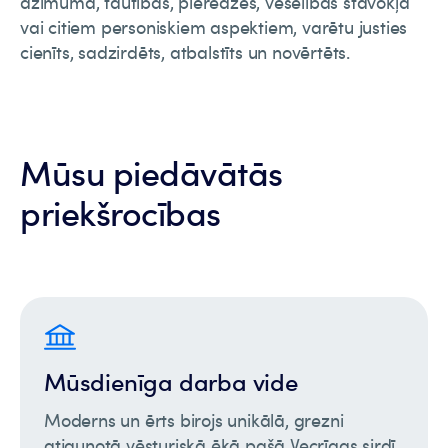
dzimuma, tautības, pieredzes, veselības stāvokļa
vai citiem personiskiem aspektiem, varētu justies
cienīts, sadzirdēts, atbalstīts un novērtēts.
Mūsu piedāvātās
priekšrocības
Mūsdienīga darba vide
Moderns un ērts birojs unikālā, grezni
atjaunotā vēsturiskā ēkā pašā Vecrīgas sirdī.