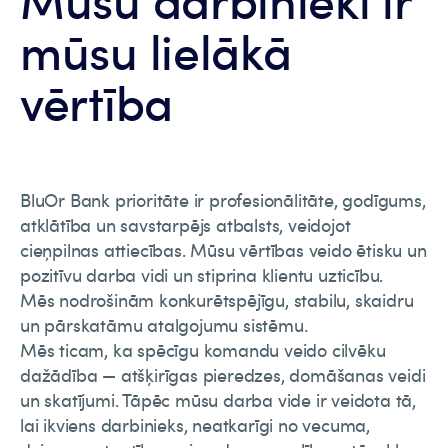
mūsu lielākā
vērtība
BluOr Bank prioritāte ir profesionālitāte, godīgums,
atklātība un savstarpējs atbalsts, veidojot
cieņpilnas attiecības. Mūsu vērtības veido ētisku un
pozitīvu darba vidi un stiprina klientu uzticību.
Mēs nodrošinām konkurētspējīgu, stabilu, skaidru
un pārskatāmu atalgojumu sistēmu.
Mēs ticam, ka spēcīgu komandu veido cilvēku
dažādība — atšķirīgas pieredzes, domāšanas veidi
un skatījumi. Tāpēc mūsu darba vide ir veidota tā,
lai ikviens darbinieks, neatkarīgi no vecuma,