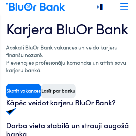
Karjera BluOr Bank
Apskati BluOr Bank vakances un veido karjeru
finanšu nozarē.
Pievienojies profesionāļu komandai un attīsti savu
karjeru bankā.
Skatīt vakances
Lasīt par banku
Kāpēc veidot karjeru BluOr Bank?
Darba vieta stabilā un strauji augošā
bankā