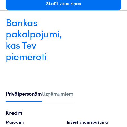
Skatīt visas ziņas
Bankas
pakalpojumi,
kas Tev
piemēroti
Privātpersonām
Uzņēmumiem
Kredīti
Mājoklim
Investīcijām īpašumā