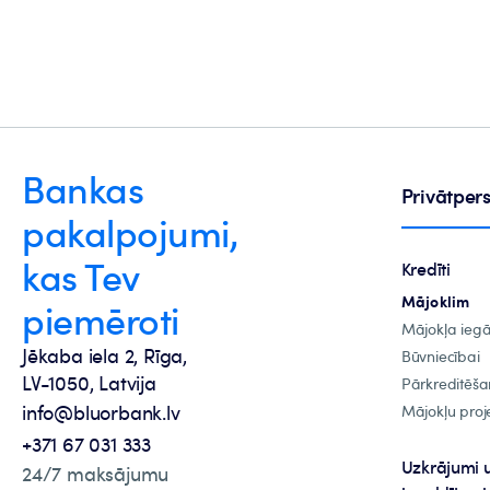
Bankas
Privātpe
pakalpojumi,
kas Tev
Kredīti
Mājoklim
piemēroti
Mājokļa ieg
Jēkaba iela 2, Rīga,
Būvniecībai
LV-1050, Latvija
Pārkreditēša
info@bluorbank.lv
Mājokļu proje
+371 67 031 333
Uzkrājumi 
24/7 maksājumu