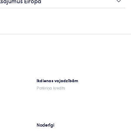
aksājumus Eiropā
Ikdienas vajadzībām
Patēriņa kredīts
Noderīgi