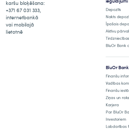
ieguldījumi
karšu bloķēšana:
+371 67 031 333,
Depozīts
internetbankā
Nakts depozī
vai mobilajā
Īpašais depo
lietotnē
Aktīvu pārva
Tirdzniecība
BluOr Bank o
BluOr Bank
Finanšu info
Vadības ko
Finanšu iest
Ziņas un raks
Karjera
Par BluOr B
Investoriem
Labdarības 