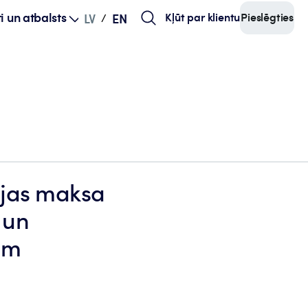
i un atbalsts
Kļūt par klientu
Pieslēgties
LV
EN
/
ijas maksa
 un
ām