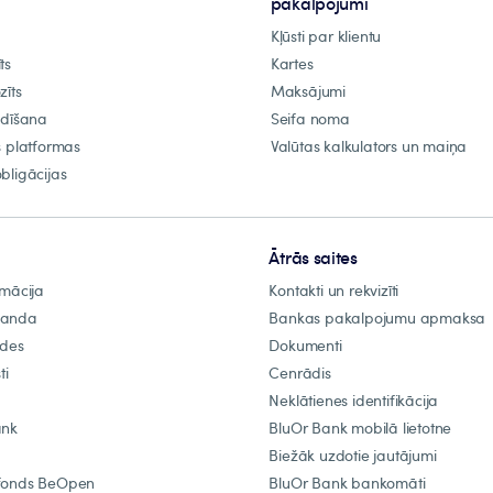
pakalpojumi
Kļūsti par klientu
ts
Kartes
zīts
Maksājumi
ldīšana
Seifa noma
s platformas
Valūtas kalkulators un maiņa
bligācijas
Ātrās saites
rmācija
Kontakti un rekvizīti
manda
Bankas pakalpojumu apmaksa
ādes
Dokumenti
ti
Cenrādis
Neklātienes identifikācija
ank
BluOr Bank mobilā lietotne
Biežāk uzdotie jautājumi
fonds BeOpen
BluOr Bank bankomāti