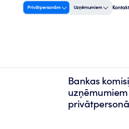
Kontakt
Privātpersonām
Uzņēmumiem
Bankas komis
uzņēmumiem
privātperson