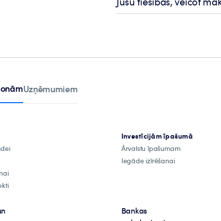
Jūsu tiesības, veicot m
rsonām
Uzņēmumiem
Investīcijām īpašumā
ādei
Ārvalstu īpašumam
Iegāde izīrēšanai
nai
kti
un
Bankas