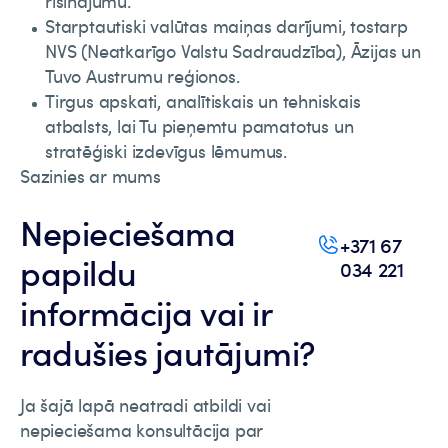
risinājumu.
Starptautiski valūtas maiņas darījumi, tostarp
NVS (Neatkarīgo Valstu Sadraudzība), Āzijas un
Tuvo Austrumu reģionos.
Tirgus apskati, analītiskais un tehniskais
atbalsts, lai Tu pieņemtu pamatotus un
stratēģiski izdevīgus lēmumus.
Sazinies ar mums
Nepieciešama
+371 67
papildu
034 221
informācija vai ir
radušies jautājumi?
Ja šajā lapā neatradi atbildi vai
nepieciešama konsultācija par