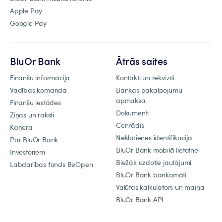
Apple Pay
Google Pay
BluOr Bank
Ātrās saites
Finanšu informācija
Kontakti un rekvizīti
Vadības komanda
Bankas pakalpojumu
apmaksa
Finanšu iestādes
Dokumenti
Ziņas un raksti
Cenrādis
Karjera
Neklātienes identifikācija
Par BluOr Bank
BluOr Bank mobilā lietotne
Investoriem
Biežāk uzdotie jautājumi
Labdarības fonds BeOpen
BluOr Bank bankomāti
Valūtas kalkulators un maiņa
BluOr Bank API