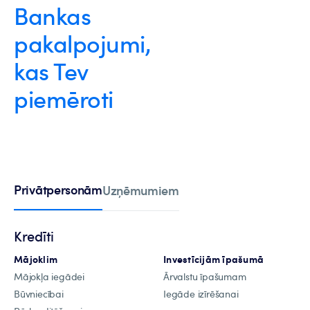
Bankas
pakalpojumi,
kas Tev
piemēroti
Privātpersonām
Uzņēmumiem
Kredīti
Mājoklim
Investīcijām īpašumā
Mājokļa iegādei
Ārvalstu īpašumam
Būvniecībai
Iegāde izīrēšanai