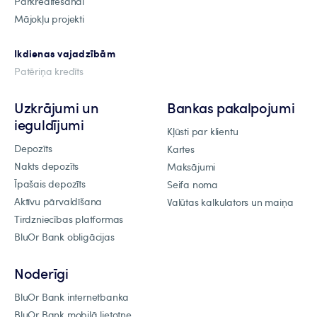
Pārkreditēšanai
Mājokļu projekti
Ikdienas vajadzībām
Patēriņa kredīts
Uzkrājumi un
Bankas pakalpojumi
ieguldījumi
Kļūsti par klientu
Depozīts
Kartes
Nakts depozīts
Maksājumi
Īpašais depozīts
Seifa noma
Aktīvu pārvaldīšana
Valūtas kalkulators un maiņa
Tirdzniecības platformas
BluOr Bank obligācijas
Noderīgi
BluOr Bank internetbanka
BluOr Bank mobilā lietotne