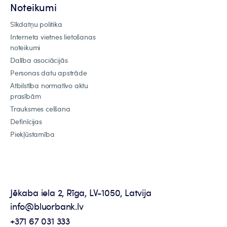
Noteikumi
Sīkdatņu politika
Interneta vietnes lietošanas
noteikumi
Dalība asociācijās
Personas datu apstrāde
Atbilstība normatīvo aktu
prasībām
Trauksmes celšana
Definīcijas
Piekļūstamība
Jēkaba iela 2, Rīga, LV-1050, Latvija
info@bluorbank.lv
+371 67 031 333