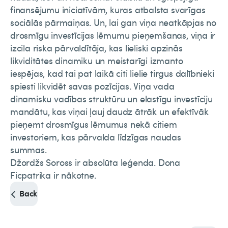
finansējumu iniciatīvām, kuras atbalsta svarīgas
sociālās pārmaiņas. Un, lai gan viņa neatkāpjas no
drosmīgu investīcijas lēmumu pieņemšanas, viņa ir
izcila riska pārvaldītāja, kas lieliski apzinās
likviditātes dinamiku un meistarīgi izmanto
iespējas, kad tai pat laikā citi lielie tirgus dalībnieki
spiesti likvidēt savas pozīcijas. Viņa vada
dinamisku vadības struktūru un elastīgu investīciju
mandātu, kas viņai ļauj daudz ātrāk un efektīvāk
pieņemt drosmīgus lēmumus nekā citiem
investoriem, kas pārvalda līdzīgas naudas
summas.
Džordžs Soross ir absolūta leģenda. Dona
Ficpatrika ir nākotne.
Back