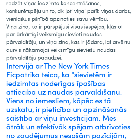
redzēt viņas iedzimto koncentrēšanos,
konkurētspēju un to, cik ļoti viņai patīk viņas darbs,
vienlaikus pilnībā apzinoties savu vērtību.
Viņa zina, ka ir pārspējusi visas iespējas, kļūstot
par ārkārtīgi veiksmīgu sievieti naudas
pārvaldītāju, un viņa zina, kas ir jādara, lai atvērtu
durvis nākamajai veiksmīgu sieviešu naudas
pārvaldītāju paaudzei.
Intervijā ar The New York Times
Ficpatrika teica, ka "sievietēm ir
iedzimtas noderīgas īpašības
attiecībā uz naudas pārvaldīšanu.
Viens no iemesliem, kāpēc es tā
uzskatu, ir pieticība un apzināšanās
saistībā ar viņu investīcijām. Mēs
ātrāk un efektīvāk spējam atbrīvoties
no zaudējumus nesošām pozīcijām,