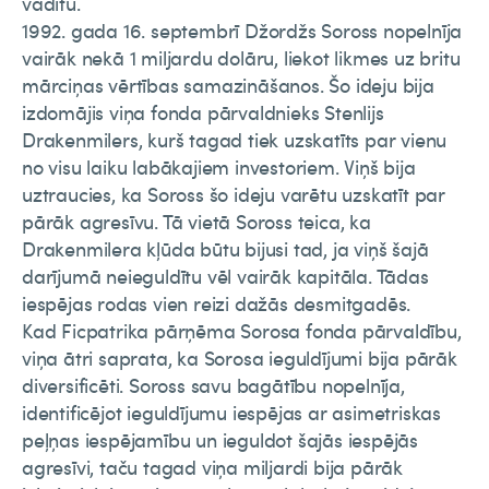
vadītu.
1992. gada 16. septembrī Džordžs Soross nopelnīja
vairāk nekā 1 miljardu dolāru, liekot likmes uz britu
mārciņas vērtības samazināšanos. Šo ideju bija
izdomājis viņa fonda pārvaldnieks Stenlijs
Drakenmilers, kurš tagad tiek uzskatīts par vienu
no visu laiku labākajiem investoriem. Viņš bija
uztraucies, ka Soross šo ideju varētu uzskatīt par
pārāk agresīvu. Tā vietā Soross teica, ka
Drakenmilera kļūda būtu bijusi tad, ja viņš šajā
darījumā neieguldītu vēl vairāk kapitāla. Tādas
iespējas rodas vien reizi dažās desmitgadēs.
Kad Ficpatrika pārņēma Sorosa fonda pārvaldību,
viņa ātri saprata, ka Sorosa ieguldījumi bija pārāk
diversificēti. Soross savu bagātību nopelnīja,
identificējot ieguldījumu iespējas ar asimetriskas
peļņas iespējamību un ieguldot šajās iespējās
agresīvi, taču tagad viņa miljardi bija pārāk