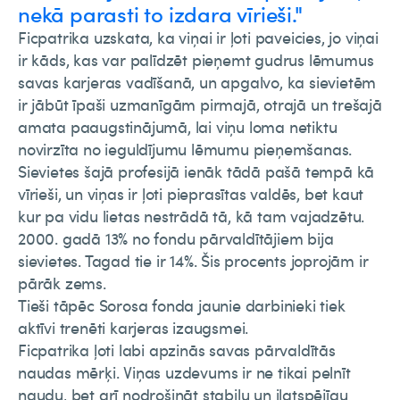
nekā parasti to izdara vīrieši."
Ficpatrika uzskata, ka viņai ir ļoti paveicies, jo viņai
ir kāds, kas var palīdzēt pieņemt gudrus lēmumus
savas karjeras vadīšanā, un apgalvo, ka sievietēm
ir jābūt īpaši uzmanīgām pirmajā, otrajā un trešajā
amata paaugstinājumā, lai viņu loma netiktu
novirzīta no ieguldījumu lēmumu pieņemšanas.
Sievietes šajā profesijā ienāk tādā pašā tempā kā
vīrieši, un viņas ir ļoti pieprasītas valdēs, bet kaut
kur pa vidu lietas nestrādā tā, kā tam vajadzētu.
2000. gadā 13% no fondu pārvaldītājiem bija
sievietes. Tagad tie ir 14%. Šis procents joprojām ir
pārāk zems.
Tieši tāpēc Sorosa fonda jaunie darbinieki tiek
aktīvi trenēti karjeras izaugsmei.
Ficpatrika ļoti labi apzinās savas pārvaldītās
naudas mērķi. Viņas uzdevums ir ne tikai pelnīt
naudu, bet arī nodrošināt stabilu un ilgtspējīgu