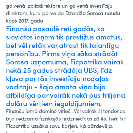
galvenā izpilddirektore un galvenā investīciju
direktore, kura pārvalda Džordža Sorosa naudu
kopš 2017. gada.
Finanšu pasaulē reti gadās, ka
sievietes ieņem tik prestižus amatus,
bet vēl retāk var atrast tik talantīgu
personību. Pirms viņa sāka strādāt
Sorosa uzņēmumā, Ficpatrika vairāk
nekā 25 gadus strādāja UBS, līdz
kļuva par tās investīciju nodaļas
vadītāju - šajā amatā viņa bija
atbildīga par vairāk nekā pus triljona
dolāru vērtiem ieguldījumiem.
Finanšu jomā dominē vīrieši. Vēl vairāk šī tendence
bija redzama fiziskajās tirdzniecības zālēs. Tieši tur
Ficpatrika uzsāka savu karjeru kā pārdevēja,