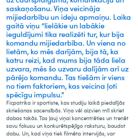
saskaņošanu. Viņa veicināja
mijiedarbību un ideju apmaiņu. Laika
gaitā viņu “lielākie un labākie
ieguldījumi tika realizēti tur, kur bija
komandu mijiedarbība. Un viena no
lietām, ko mēs darījām, bija tā, ka
katru reizi, kad mums bija tāda liela
uzvara, mēs šo uzvaru dalījām arī uz
pārējo komandu. Tas tiešām ir viens
no tiem faktoriem, kas veicina ļoti
spēcīgu impulsu."
Ficpatrika ir sportiste, kas studiju laikā piedalījās
skriešanas sacensībās. Viņa vēl aizvien mīl skriet
dabas takās. Tas ļauj viņai koncentrēties un trenēt
savu fokusu un konkurētspējīgo raksturu, baudot
dabu. Un, kad viņa tiek filmēta intervijās, var