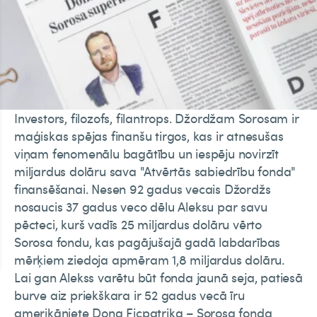
Investors, filozofs, filantrops. Džordžam Sorosam ir
maģiskas spējas finanšu tirgos, kas ir atnesušas
viņam fenomenālu bagātību un iespēju novirzīt
miljardus dolāru sava "Atvērtās sabiedrību fonda"
finansēšanai. Nesen 92 gadus vecais Džordžs
nosaucis 37 gadus veco dēlu Aleksu par savu
pēcteci, kurš vadīs 25 miljardus dolāru vērto
Sorosa fondu, kas pagājušajā gadā labdarības
mērķiem ziedoja apmēram 1,8 miljardus dolāru.
Lai gan Alekss varētu būt fonda jaunā seja, patiesā
burve aiz priekškara ir 52 gadus vecā īru
amerikāniete Dona Ficpatrika – Sorosa fonda