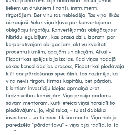
kuras pienākums bija nodrošināt pasūtījumus
lieliem un drukniem finanšu instrumentu
tirgotājiem. Bet viņu tas nebiedēja. Tas viņai likās
aizraujoši. Vēlāk viņa kļuva par konvertējamo
obligāciju tirgotāju. Konvertējamās obligācijas ir
hibrīdu ieguldījumi, kas prasa dziļu izpratni par
korporatīvajam obligācijām, aktīvu kvalitāti,
procentu likmēm, opcijām un akcijām. Atkal -
Ficpatrikas spējas bija izcilas. Kad viņas nodaļā
sākās konsolidācijas process, Ficpatrikai piedāvāja
kļūt par pārdošanas speciālisti. Tas nozīmēja, ka
viņa nevis tirgotu firmas kapitālu, bet pārdotu
klientiem investīciju idejas apmaiņā pret
tirdzniecības komisijām. Viņa prasīja padomu
savam mentoram, kurš ieteica viņai noraidīt šo
piedāvājumu, jo, viņš teica, - tu esi dabiska
investore - un tu neesi tik šarmanta. Viņa nebija
paredzēta "pārdot šovu" - viņa bija radīta, lai to