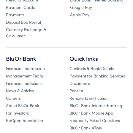
Payment Cards
Google Pay
Payments
Apple Pay
Deposit Box Rental
Currency Exchange &
Calculator
BluOr Bank
Quick links
Financial Information
Contacts & Bank Details
Management Team
Payment for Banking Services
Financial Institutions
Documents
News & Articles
Pricelist
Careers
Remote Identification
About BluOr Bank
BluOr Bank Internet banking
For Investors
BluOr Bank Mobile App
BeOpen Foundation
Frequently Asked Questions
BluOr Bank ATMs