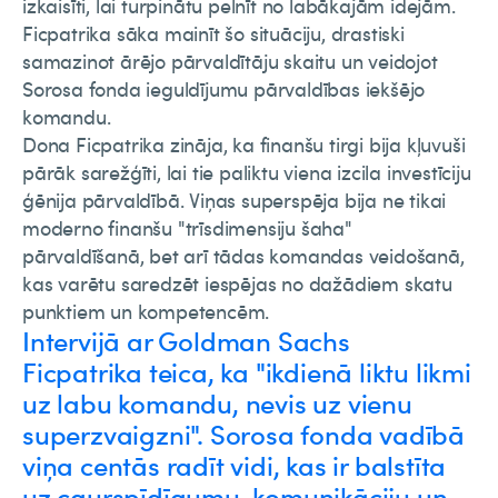
izkaisīti, lai turpinātu pelnīt no labākajām idejām.
Ficpatrika sāka mainīt šo situāciju, drastiski
samazinot ārējo pārvaldītāju skaitu un veidojot
Sorosa fonda ieguldījumu pārvaldības iekšējo
komandu.
Dona Ficpatrika zināja, ka finanšu tirgi bija kļuvuši
pārāk sarežģīti, lai tie paliktu viena izcila investīciju
ģēnija pārvaldībā. Viņas superspēja bija ne tikai
moderno finanšu "trīsdimensiju šaha"
pārvaldīšanā, bet arī tādas komandas veidošanā,
kas varētu saredzēt iespējas no dažādiem skatu
punktiem un kompetencēm.
Intervijā ar Goldman Sachs
Ficpatrika teica, ka "ikdienā liktu likmi
uz labu komandu, nevis uz vienu
superzvaigzni". Sorosa fonda vadībā
viņa centās radīt vidi, kas ir balstīta
uz caurspīdīgumu, komunikāciju un