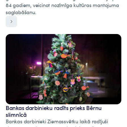
84 gadiem, veicinot nozīmīga kultūras mantojuma
saglabāšanu.
Bankas darbinieku radīts prieks Bērnu
slimnīcā
Bankas darbinieki Ziemassvētku laikā radījuši