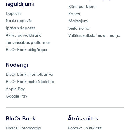
ieguldījumi
Kļūsti par klientu
Depozīts
Kartes
Nakts depozīts
Maksājumi
Īpašais depozīts
Seifa noma
Aktīvu pārvaldīšana
Valūtas kalkulators un maiņa
Tirdzniecības platformas
BluOr Bank obligācijas
Noderīgi
BluOr Bank internetbanka
BluOr Bank mobilā lietotne
Apple Pay
Google Pay
BluOr Bank
Ātrās saites
Finanšu informācija
Kontakti un rekvizīti