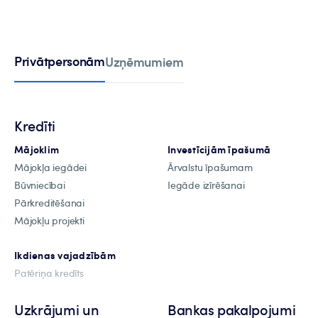
Privātpersonām
Uzņēmumiem
Kredīti
Mājoklim
Investīcijām īpašumā
Mājokļa iegādei
Ārvalstu īpašumam
Būvniecībai
Iegāde izīrēšanai
Pārkreditēšanai
Mājokļu projekti
Ikdienas vajadzībām
Patēriņa kredīts
Uzkrājumi un
Bankas pakalpojumi