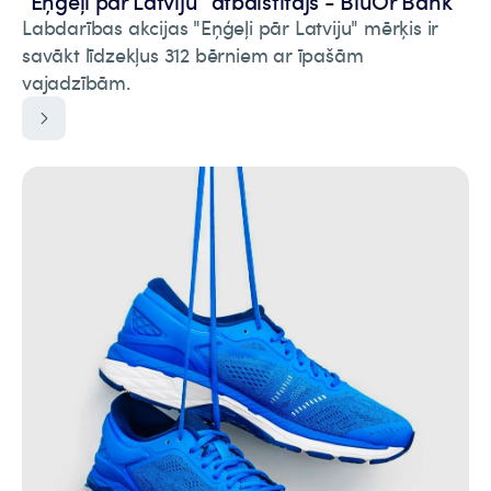
“Eņģeļi pār Latviju” atbalstītājs - BluOr Bank
Labdarības akcijas "Eņģeļi pār Latviju" mērķis ir
savākt līdzekļus 312 bērniem ar īpašām
vajadzībām.