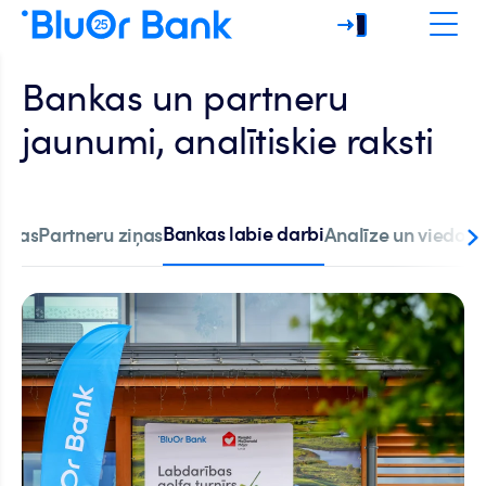
Bankas un partneru
jaunumi, analītiskie raksti
Bankas labie darbi
ziņas
Partneru ziņas
Analīze un viedokļi