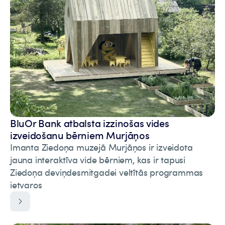
BluOr Bank atbalsta izzinošas vides
izveidošanu bērniem Murjāņos
Imanta Ziedoņa muzejā Murjāņos ir izveidota
jauna interaktīva vide bērniem, kas ir tapusi
Ziedoņa deviņdesmitgadei veltītās programmas
ietvaros