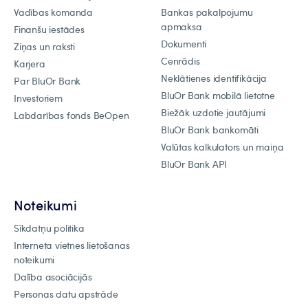
Vadības komanda
Bankas pakalpojumu
apmaksa
Finanšu iestādes
Dokumenti
Ziņas un raksti
Cenrādis
Karjera
Neklātienes identifikācija
Par BluOr Bank
BluOr Bank mobilā lietotne
Investoriem
Biežāk uzdotie jautājumi
Labdarības fonds BeOpen
BluOr Bank bankomāti
Valūtas kalkulators un maiņa
BluOr Bank API
Noteikumi
Sīkdatņu politika
Interneta vietnes lietošanas
noteikumi
Dalība asociācijās
Personas datu apstrāde