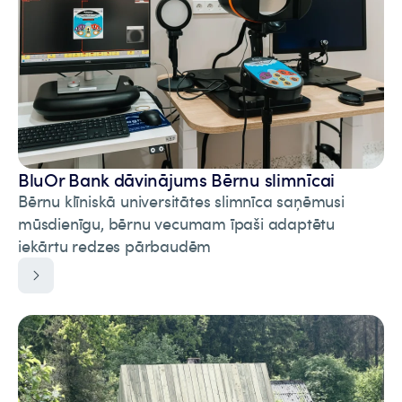
BluOr Bank dāvinājums Bērnu slimnīcai
Bērnu klīniskā universitātes slimnīca saņēmusi
mūsdienīgu, bērnu vecumam īpaši adaptētu
iekārtu redzes pārbaudēm