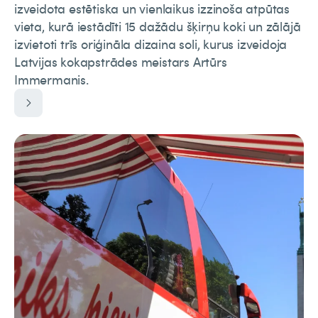
izveidota estētiska un vienlaikus izzinoša atpūtas
vieta, kurā iestādīti 15 dažādu šķirņu koki un zālājā
izvietoti trīs oriģināla dizaina soli, kurus izveidoja
Latvijas kokapstrādes meistars Artūrs
Immermanis.