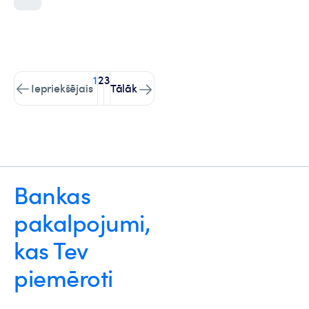
1
2
3
Iepriekšējais
Tālāk
Bankas
pakalpojumi,
kas Tev
piemēroti