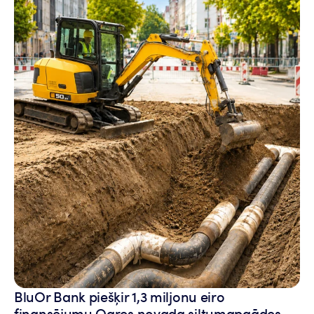
BluOr Bank piešķir 1,3 miljonu eiro
finansējumu Ogres novada siltumapgādes