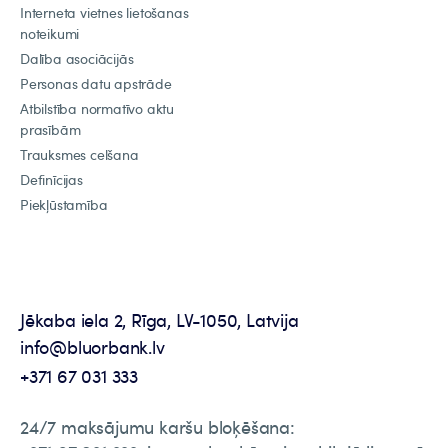
Interneta vietnes lietošanas
noteikumi
Dalība asociācijās
Personas datu apstrāde
Atbilstība normatīvo aktu
prasībām
Trauksmes celšana
Definīcijas
Piekļūstamība
Jēkaba iela 2, Rīga, LV-1050, Latvija
info@bluorbank.lv
+371 67 031 333
24/7 maksājumu karšu bloķēšana: