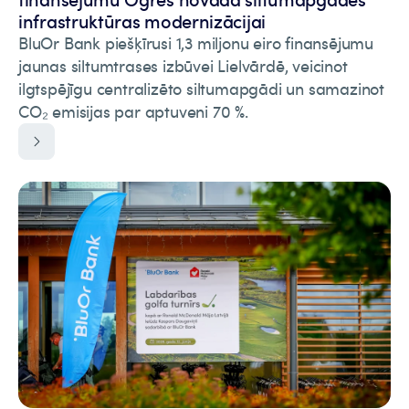
infrastruktūras modernizācijai
BluOr Bank piešķīrusi 1,3 miljonu eiro finansējumu
jaunas siltumtrases izbūvei Lielvārdē, veicinot
ilgtspējīgu centralizēto siltumapgādi un samazinot
CO₂ emisijas par aptuveni 70 %.