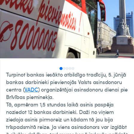
Turpinot bankas iesākto atbildīgo tradīciju, 5. jūnijā
bankas darbinieki pievienojās Valsts asinsdonoru
centra (
VADC
) organizētājai asinsdonoru dienai pie
Brīvības pieminekļa.
Tā, apmēram 1,5 stundas laikā asinis paspēja
noziedot 12 bankas darbinieki. Daži no viņiem
ziedoja asinis pirmoreiz un kādam tā jau bija
trīspadsmitā reize. Ja viens asinsdonors var izglābt