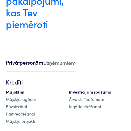
pakalpojumi,
kas Tev
piemēroti
Privātpersonām
Uzņēmumiem
Kredīti
Mājoklim
Investīcijām īpašumā
Mājokļa iegādei
Ārvalstu īpašumam
Būvniecībai
Iegāde izīrēšanai
Pārkreditēšanai
Mājokļu projekti