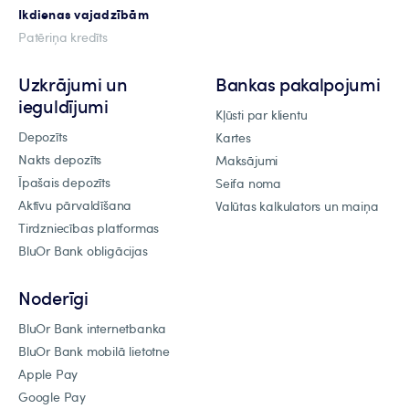
Ikdienas vajadzībām
Patēriņa kredīts
Uzkrājumi un
Bankas pakalpojumi
ieguldījumi
Kļūsti par klientu
Depozīts
Kartes
Nakts depozīts
Maksājumi
Īpašais depozīts
Seifa noma
Aktīvu pārvaldīšana
Valūtas kalkulators un maiņa
Tirdzniecības platformas
BluOr Bank obligācijas
Noderīgi
BluOr Bank internetbanka
BluOr Bank mobilā lietotne
Apple Pay
Google Pay