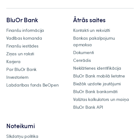
BluOr Bank
Ātrās saites
Finanšu informācija
Kontakti un rekvizīti
Vadības komanda
Bankas pakalpojumu
apmaksa
Finanšu iestādes
Dokumenti
Ziņas un raksti
Cenrādis
Karjera
Neklātienes identifikācija
Par BluOr Bank
BluOr Bank mobilā lietotne
Investoriem
Biežāk uzdotie jautājumi
Labdarības fonds BeOpen
BluOr Bank bankomāti
Valūtas kalkulators un maiņa
BluOr Bank API
Noteikumi
Sīkdatņu politika