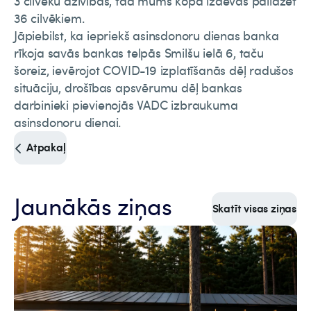
3 cilvēku dzīvības, tad mums kopā izdevās palīdzēt
36 cilvēkiem.
Jāpiebilst, ka iepriekš asinsdonoru dienas banka
rīkoja savās bankas telpās Smilšu ielā 6, taču
šoreiz, ievērojot COVID-19 izplatīšanās dēļ radušos
situāciju, drošības apsvērumu dēļ bankas
darbinieki pievienojās VADC izbraukuma
asinsdonoru dienai.
Atpakaļ
Jaunākās ziņas
Skatīt visas ziņas