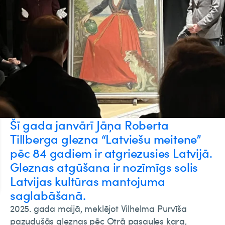
Šī gada janvārī Jāņa Roberta
Tillberga glezna “Latviešu meitene”
pēc 84 gadiem ir atgriezusies Latvijā.
Gleznas atgūšana ir nozīmīgs solis
Latvijas kultūras mantojuma
saglabāšanā.
2025. gada maijā, meklējot Vilhelma Purvīša
pazudušās gleznas pēc Otrā pasaules kara,