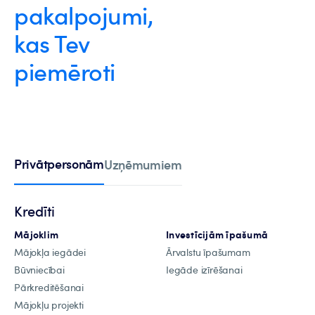
pakalpojumi,
kas Tev
piemēroti
Privātpersonām
Uzņēmumiem
Kredīti
Mājoklim
Investīcijām īpašumā
Mājokļa iegādei
Ārvalstu īpašumam
Būvniecībai
Iegāde izīrēšanai
Pārkreditēšanai
Mājokļu projekti