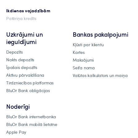
Ikdienas vajadzībām
Patēriņa kredīts
Uzkrājumi un
Bankas pakalpojumi
ieguldījumi
Kļūsti par klientu
Depozīts
Kartes
Nakts depozīts
Maksājumi
Īpašais depozīts
Seifa noma
Aktīvu pārvaldīšana
Valūtas kalkulators un maiņa
Tirdzniecības platformas
BluOr Bank obligācijas
Noderīgi
BluOr Bank internetbanka
BluOr Bank mobilā lietotne
Apple Pay