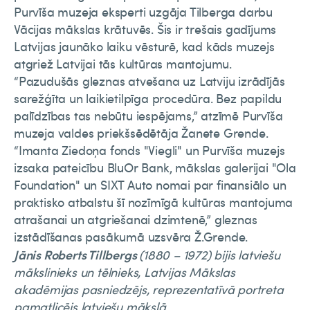
Purvīša muzeja eksperti uzgāja Tilberga darbu
Vācijas mākslas krātuvēs. Šis ir trešais gadījums
Latvijas jaunāko laiku vēsturē, kad kāds muzejs
atgriež Latvijai tās kultūras mantojumu.
“Pazudušās gleznas atvešana uz Latviju izrādījās
sarežģīta un laikietilpīga procedūra. Bez papildu
palīdzības tas nebūtu iespējams,” atzīmē Purvīša
muzeja valdes priekšsēdētāja Žanete Grende.
“Imanta Ziedoņa fonds "Viegli" un Purvīša muzejs
izsaka pateicību BluOr Bank, mākslas galerijai "Ola
Foundation" un SIXT Auto nomai par finansiālo un
praktisko atbalstu šī nozīmīgā kultūras mantojuma
atrašanai un atgriešanai dzimtenē,” gleznas
izstādīšanas pasākumā uzsvēra Ž.Grende.
Jānis Roberts Tillbergs
(1880 – 1972) bijis latviešu
mākslinieks un tēlnieks, Latvijas Mākslas
akadēmijas pasniedzējs, reprezentatīvā portreta
pamatlicējs latviešu mākslā.