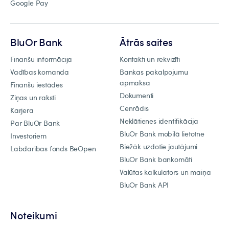
Google Pay
BluOr Bank
Ātrās saites
Finanšu informācija
Kontakti un rekvizīti
Vadības komanda
Bankas pakalpojumu
apmaksa
Finanšu iestādes
Dokumenti
Ziņas un raksti
Cenrādis
Karjera
Neklātienes identifikācija
Par BluOr Bank
BluOr Bank mobilā lietotne
Investoriem
Biežāk uzdotie jautājumi
Labdarības fonds BeOpen
BluOr Bank bankomāti
Valūtas kalkulators un maiņa
BluOr Bank API
Noteikumi