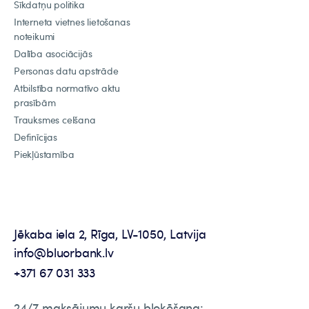
Sīkdatņu politika
Interneta vietnes lietošanas
noteikumi
Dalība asociācijās
Personas datu apstrāde
Atbilstība normatīvo aktu
prasībām
Trauksmes celšana
Definīcijas
Piekļūstamība
Jēkaba iela 2, Rīga, LV-1050, Latvija
info@bluorbank.lv
+371 67 031 333
24/7 maksājumu karšu bloķēšana: