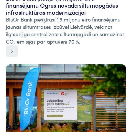
finansējumu Ogres novada siltumapgādes
infrastruktūras modernizācijai
BluOr Bank piešķīrusi 1,3 miljonu eiro finansējumu
jaunas siltumtrases izbūvei Lielvārdē, veicinot
ilgtspējīgu centralizēto siltumapgādi un samazinot
CO₂ emisijas par aptuveni 70 %.