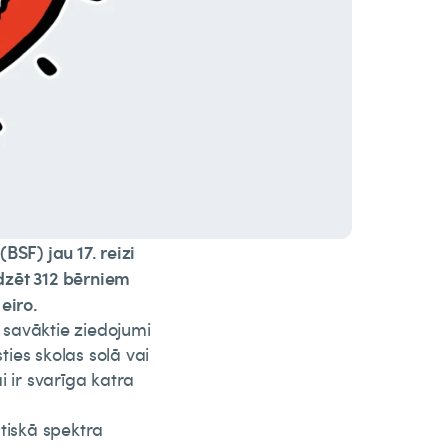
BSF) jau 17. reizi
īdzēt 312 bērniem
eiro.
s savāktie ziedojumi
ties skolas solā vai
i ir svarīga katra
tiskā spektra