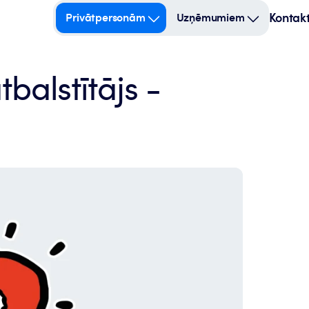
Kontakt
Privātpersonām
Uzņēmumiem
tbalstītājs -