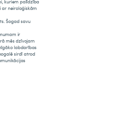
i, kuriem palīdzība
i ar neiroloģiskām
lsts. Šogad savu
ēmumam ir
kurā mēs dzīvojam
mīgāko labdarības
ogalē sirdī atrod
omunikācijas