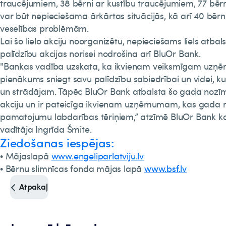
traucējumiem, 38 bērni ar kustību traucējumiem, 77 bērn
var būt nepieciešama ārkārtas situācijās, kā arī 40 bērn
veselības problēmām.
Lai šo lielo akciju noorganizētu, nepieciešams liels atba
palīdzību akcijas norisei nodrošina arī BluOr Bank.
"Bankas vadība uzskata, ka ikvienam veiksmīgam uzņ
pienākums sniegt savu palīdzību sabiedrībai un videi, 
un strādājam. Tāpēc BluOr Bank atbalsta šo gada nozī
akciju un ir pateicīga ikvienam uzņēmumam, kas gada n
pamatojumu labdarības tēriņiem,” atzīmē BluOr Bank k
vadītāja Ingrīda Šmite.
Ziedošanas iespējas:
• Mājaslapā
www.engeliparlatviju.lv
• Bērnu slimnīcas fonda mājas lapā
www.bsf.lv
Atpakaļ