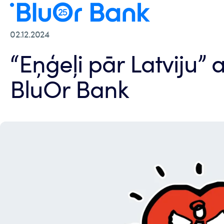
02.12.2024
“Eņģeļi pār Latviju” a
BluOr Bank