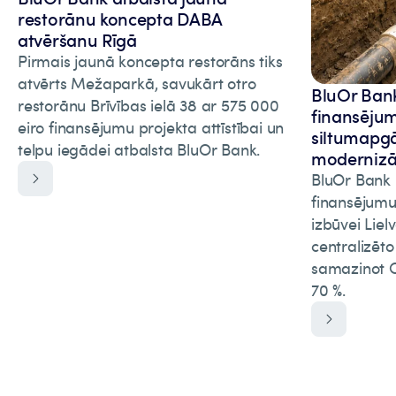
restorānu koncepta DABA
atvēršanu Rīgā
Pirmais jaunā koncepta restorāns tiks
atvērts Mežaparkā, savukārt otro
BluOr Bank 
restorānu Brīvības ielā 38 ar 575 000
finansēju
eiro finansējumu projekta attīstībai un
siltumapgā
telpu iegādei atbalsta BluOr Bank.
modernizāc
BluOr Bank p
finansējumu
izbūvei Liel
centralizēt
samazinot C
70 %.