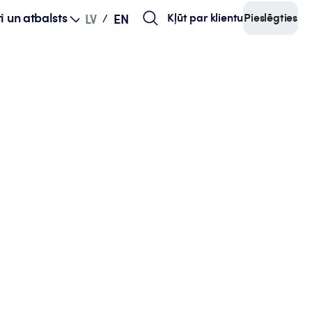
i un atbalsts
Kļūt par klientu
Pieslēgties
LV
EN
/