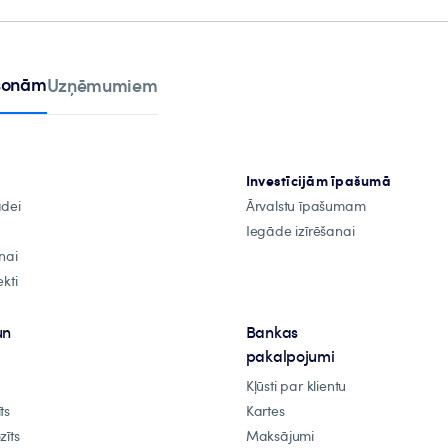
rsonām
Uzņēmumiem
Investīcijām īpašumā
ādei
Ārvalstu īpašumam
Iegāde izīrēšanai
nai
kti
un
Bankas
pakalpojumi
Kļūsti par klientu
ts
Kartes
zīts
Maksājumi