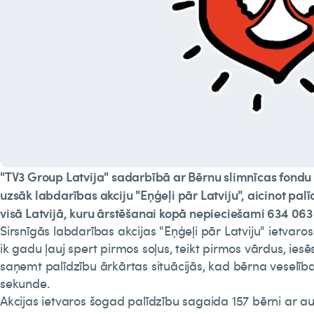
"TV3 Group Latvija" sadarbībā ar Bērnu slimnīcas fondu (
uzsāk labdarības akciju "Eņģeļi pār Latviju", aicinot pal
visā Latvijā, kuru ārstēšanai kopā nepieciešami 634 063 
Sirsnīgās labdarības akcijas "Eņģeļi pār Latviju" ietvaro
ik gadu ļauj spert pirmos soļus, teikt pirmos vārdus, iesēs
saņemt palīdzību ārkārtas situācijās, kad bērna veselība
sekunde.
Akcijas ietvaros šogad palīdzību sagaida 157 bērni ar au