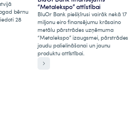
tvijā
“Metalekspo” attīstībai
 Šogad bērnu
BluOr Bank piešķīrusi vairāk nekā 17
iedoti 28
miljonu eiro finansējumu krāsaino
metālu pārstrādes uzņēmuma
“Metalekspo” izaugsmei, pārstrādes
jaudu palielināšanai un jaunu
produktu attīstībai.