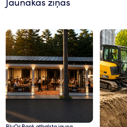
Jaunākās ziņas
BluOr Bank atbalsta jauna