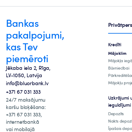
Bankas
Privātpe
pakalpojumi,
kas Tev
Kredīti
Mājoklim
piemēroti
Mājokļa ieg
Jēkaba iela 2, Rīga,
Būvniecībai
LV-1050, Latvija
Pārkreditēša
info@bluorbank.lv
Mājokļu proje
+371 67 031 333
Uzkrājumi 
24/7 maksājumu
ieguldījumi
karšu bloķēšana:
+371 67 031 333,
Depozīts
internetbankā
Nakts depozī
vai mobilajā
Īpašais depo