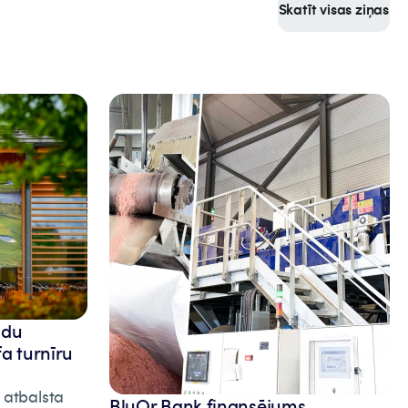
Skatīt visas ziņas
adu
fa turnīru
 atbalsta
BluOr Bank finansējums