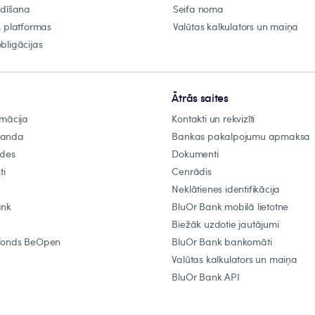
ldīšana
Seifa noma
s platformas
Valūtas kalkulators un maiņa
bligācijas
Ātrās saites
rmācija
Kontakti un rekvizīti
manda
Bankas pakalpojumu apmaksa
ādes
Dokumenti
ti
Cenrādis
Neklātienes identifikācija
ank
BluOr Bank mobilā lietotne
Biežāk uzdotie jautājumi
fonds BeOpen
BluOr Bank bankomāti
Valūtas kalkulators un maiņa
BluOr Bank API