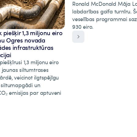
Ronald McDonald Māja La
labdarības golfa turnīru.
veselības programmai saz
930 eiro.
piešķir 1,3 miljonu eiro
mu Ogres novada
des infrastruktūras
ijai
iešķīrusi 1,3 miljonu eiro
 jaunas siltumtrases
vārdē, veicinot ilgtspējīgu
o siltumapgādi un
O₂ emisijas par aptuveni