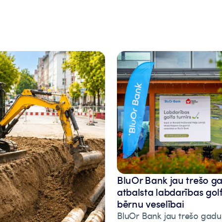
BluOr Bank jau trešo g
atbalsta labdarības gol
bērnu veselībai
BluOr Bank jau trešo gadu