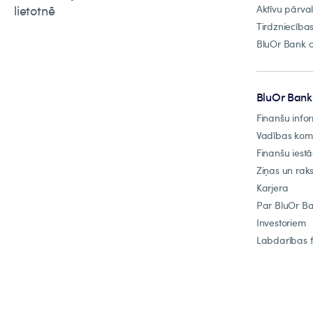
lietotnē
Aktīvu pārva
Tirdzniecība
BluOr Bank o
BluOr Bank
Finanšu info
Vadības ko
Finanšu iest
Ziņas un raks
Karjera
Par BluOr B
Investoriem
Labdarības 