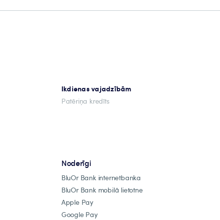
Ikdienas vajadzībām
Patēriņa kredīts
Noderīgi
BluOr Bank internetbanka
BluOr Bank mobilā lietotne
Apple Pay
Google Pay