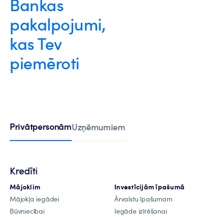
Bankas
pakalpojumi,
kas Tev
piemēroti
Privātpersonām
Uzņēmumiem
Kredīti
Mājoklim
Investīcijām īpašumā
Mājokļa iegādei
Ārvalstu īpašumam
Būvniecībai
Iegāde izīrēšanai