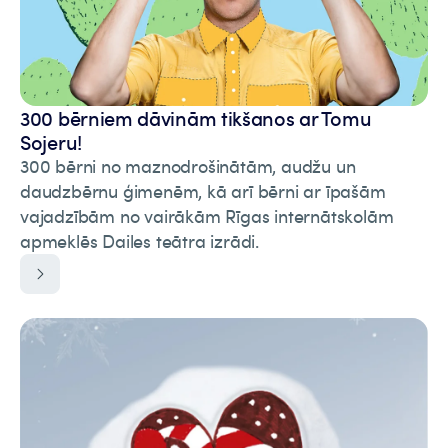
300 bērniem dāvinām tikšanos ar Tomu
Sojeru!
300 bērni no maznodrošinātām, audžu un
daudzbērnu ģimenēm, kā arī bērni ar īpašām
vajadzībām no vairākām Rīgas internātskolām
apmeklēs Dailes teātra izrādi.