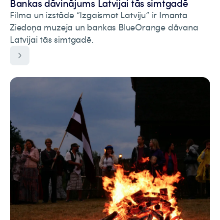
Bankas dāvinājums Latvijai tās simtgadē
Filma un izstāde “Izgaismot Latviju” ir Imanta
Ziedoņa muzeja un bankas BlueOrange dāvana
Latvijai tās simtgadē.