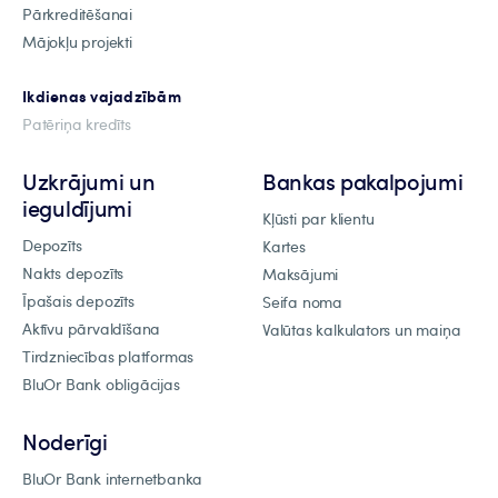
Pārkreditēšanai
Mājokļu projekti
Ikdienas vajadzībām
Patēriņa kredīts
Uzkrājumi un
Bankas pakalpojumi
ieguldījumi
Kļūsti par klientu
Depozīts
Kartes
Nakts depozīts
Maksājumi
Īpašais depozīts
Seifa noma
Aktīvu pārvaldīšana
Valūtas kalkulators un maiņa
Tirdzniecības platformas
BluOr Bank obligācijas
Noderīgi
BluOr Bank internetbanka