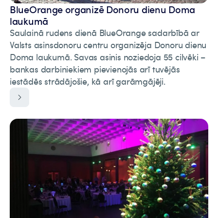
BlueOrange organizē Donoru dienu Doma
laukumā
Saulainā rudens dienā BlueOrange sadarbībā ar
Valsts asinsdonoru centru organizēja Donoru dienu
Doma laukumā. Savas asinis noziedoja 55 cilvēki –
bankas darbiniekiem pievienojās arī tuvējās
iestādēs strādājošie, kā arī garāmgājēji.