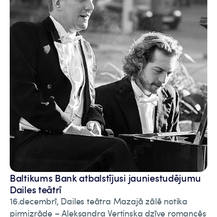
Baltikums Bank atbalstījusi jauniestudējumu
Dailes teātrī
16.decembrī, Dailes teātra Mazajā zālē notika
pirmizrāde – Aleksandra Vertinska dzīve romancēs