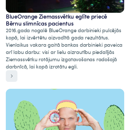
BlueOrange Ziemassvētku eglīte priecē
Bērnu slimnīcas pacientus
2016.gada nogalē BlueOrange darbinieki pulcējās
kopā, lai izvērtētu aizvadītā gada rezultātus.
Vienlaikus vakara gaitā bankas darbinieki paveica
arī labu darbu: visi ar lielu aizrautību piedalījās
Ziemassvētku rotājumu izgatavošanas radošajā
darbnīcā, lai kopā izrotātu egli.