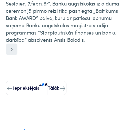
Sestdien, 7.februārī, Banku augstskolas izlaiduma
ceremonijā pirmo reizi tika pasniegta „Baltikums
Bank AWARD” balva, kuru ar patiesu lepnumu
saņēma Banku augstskolas maģistra studiju
programmas "Starptautiskās finanses un banku
darbība” absolvents Ansis Balodis.
4
5
6
Iepriekšējais
Tālāk