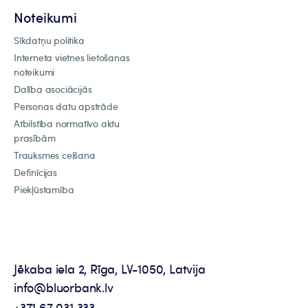
Noteikumi
Sīkdatņu politika
Interneta vietnes lietošanas
noteikumi
Dalība asociācijās
Personas datu apstrāde
Atbilstība normatīvo aktu
prasībām
Trauksmes celšana
Definīcijas
Piekļūstamība
Jēkaba iela 2, Rīga, LV-1050, Latvija
info@bluorbank.lv
+371 67 031 333