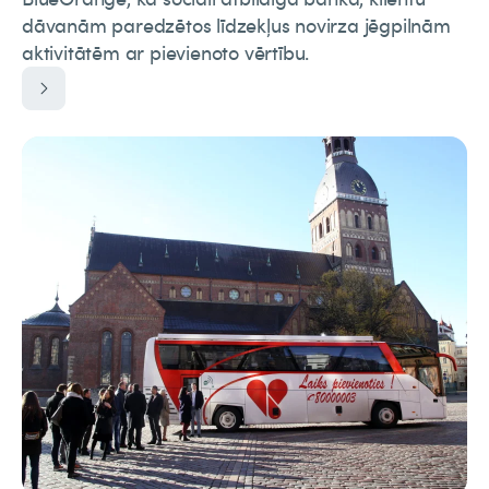
dāvanām paredzētos līdzekļus novirza jēgpilnām
aktivitātēm ar pievienoto vērtību.