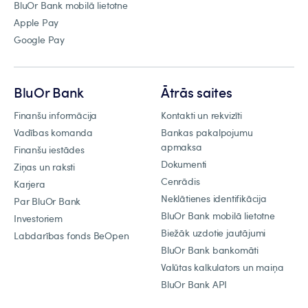
BluOr Bank mobilā lietotne
Apple Pay
Google Pay
BluOr Bank
Ātrās saites
Finanšu informācija
Kontakti un rekvizīti
Vadības komanda
Bankas pakalpojumu
apmaksa
Finanšu iestādes
Dokumenti
Ziņas un raksti
Cenrādis
Karjera
Neklātienes identifikācija
Par BluOr Bank
BluOr Bank mobilā lietotne
Investoriem
Biežāk uzdotie jautājumi
Labdarības fonds BeOpen
BluOr Bank bankomāti
Valūtas kalkulators un maiņa
BluOr Bank API