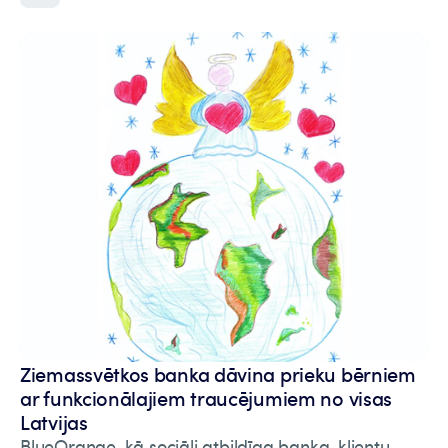
Ziemassvētkos banka dāvina prieku bērniem
ar funkcionālajiem traucējumiem no visas
Latvijas
BlueOrange, kā sociāli atbildīga banka, klientu