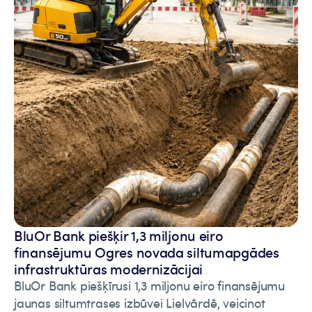
BluOr Bank piešķir 1,3 miljonu eiro
finansējumu Ogres novada siltumapgādes
infrastruktūras modernizācijai
BluOr Bank piešķīrusi 1,3 miljonu eiro finansējumu
jaunas siltumtrases izbūvei Lielvārdē, veicinot