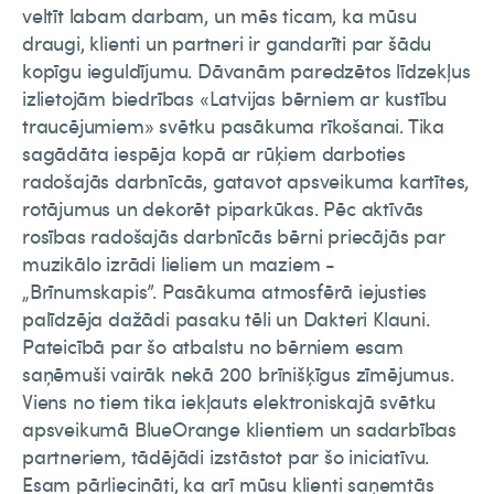
veltīt labam darbam, un mēs ticam, ka mūsu
draugi, klienti un partneri ir gandarīti par šādu
kopīgu ieguldījumu. Dāvanām paredzētos līdzekļus
izlietojām biedrības «Latvijas bērniem ar kustību
traucējumiem» svētku pasākuma rīkošanai. Tika
sagādāta iespēja kopā ar rūķiem darboties
radošajās darbnīcās, gatavot apsveikuma kartītes,
rotājumus un dekorēt piparkūkas. Pēc aktīvās
rosības radošajās darbnīcās bērni priecājās par
muzikālo izrādi lieliem un maziem -
„Brīnumskapis”. Pasākuma atmosfērā iejusties
palīdzēja dažādi pasaku tēli un Dakteri Klauni.
Pateicībā par šo atbalstu no bērniem esam
saņēmuši vairāk nekā 200 brīnišķīgus zīmējumus.
Viens no tiem tika iekļauts elektroniskajā svētku
apsveikumā BlueOrange klientiem un sadarbības
partneriem, tādējādi izstāstot par šo iniciatīvu.
Esam pārliecināti, ka arī mūsu klienti saņemtās