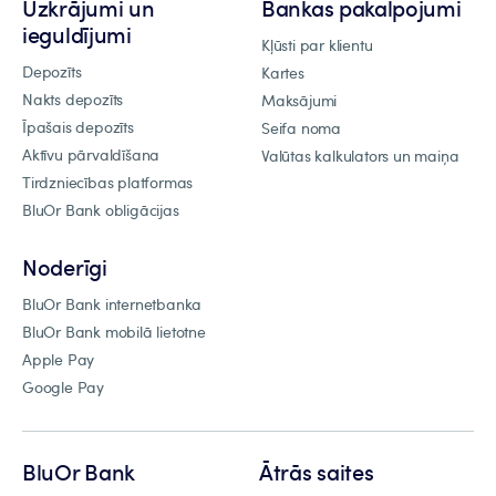
Uzkrājumi un
Bankas pakalpojumi
ieguldījumi
Kļūsti par klientu
Depozīts
Kartes
Nakts depozīts
Maksājumi
Īpašais depozīts
Seifa noma
Aktīvu pārvaldīšana
Valūtas kalkulators un maiņa
Tirdzniecības platformas
BluOr Bank obligācijas
Noderīgi
BluOr Bank internetbanka
BluOr Bank mobilā lietotne
Apple Pay
Google Pay
BluOr Bank
Ātrās saites