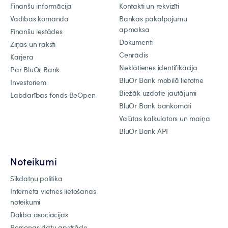
Finanšu informācija
Kontakti un rekvizīti
Vadības komanda
Bankas pakalpojumu
apmaksa
Finanšu iestādes
Dokumenti
Ziņas un raksti
Cenrādis
Karjera
Neklātienes identifikācija
Par BluOr Bank
BluOr Bank mobilā lietotne
Investoriem
Biežāk uzdotie jautājumi
Labdarības fonds BeOpen
BluOr Bank bankomāti
Valūtas kalkulators un maiņa
BluOr Bank API
Noteikumi
Sīkdatņu politika
Interneta vietnes lietošanas
noteikumi
Dalība asociācijās
Personas datu apstrāde