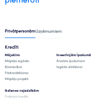
Privātpersonām
Uzņēmumiem
Kredīti
Mājoklim
Investīcijām īpašumā
Mājokļa iegādei
Ārvalstu īpašumam
Būvniecībai
Iegāde izīrēšanai
Pārkreditēšanai
Mājokļu projekti
Ikdienas vajadzībām
Patēriņa kredīts