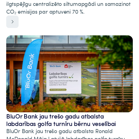
ilgtspējīgu centralizēto siltumapgādi un samazinot
CO₂ emisijas par aptuveni 70 %.
BluOr Bank jau trešo gadu atbalsta
labdarības golfa turnīru bērnu veselībai
BluOr Bank jau trešo gadu atbalsta Ronald
McDonald Māja Latvijā labdarības golfa turnīru.