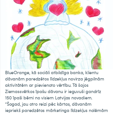
BlueOrange, kā sociāli atbildīga banka, klientu
dāvanām paredzētos līdzekļus novirza jēgpilnām
aktivitātēm ar pievienoto vērtību. Tā šajos
Ziemassvētkos īpašu dāvanu ir ieguvuši gandrīz
150 īpaši bērni no visiem Latvijas novadiem.
“Šogad, jau otro reizi pēc kārtas, dāvanām
iepriekš paredzētos mārketinga līdzekļus nolēmām