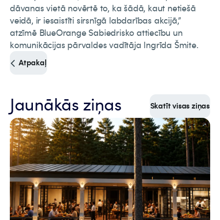
dāvanas vietā novērtē to, ka šādā, kaut netiešā
veidā, ir iesaistīti sirsnīgā labdarības akcijā,”
atzīmē BlueOrange Sabiedrisko attiecību un
komunikācijas pārvaldes vadītāja Ingrīda Šmite.
Atpakaļ
Jaunākās ziņas
Skatīt visas ziņas