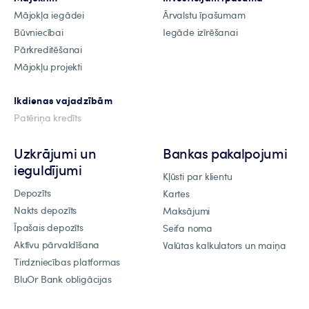
Mājokļa iegādei
Ārvalstu īpašumam
Būvniecībai
Iegāde izīrēšanai
Pārkreditēšanai
Mājokļu projekti
Ikdienas vajadzībām
Patēriņa kredīts
Uzkrājumi un
Bankas pakalpojumi
ieguldījumi
Kļūsti par klientu
Depozīts
Kartes
Nakts depozīts
Maksājumi
Īpašais depozīts
Seifa noma
Aktīvu pārvaldīšana
Valūtas kalkulators un maiņa
Tirdzniecības platformas
BluOr Bank obligācijas