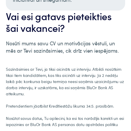
Vai esi gatavs pieteikties
šai vakancei?
Nosūti mums savu CV un motivācijas vēstuli, un
mēs ar Tevi sazināsimies, cik drīz vien iespējams.
Sazināsimies ar Tevi, ja tiksi aicināts uz interviju. Atbildi nosūtīsim
tikai tiem kandidātiem, kas tiks aicināti uz interviju. Ja 2 nedēļu
laikā pēc konkursa beigu termiņa neesi saņēmis uzaicinājumu uz
darba interviju, ir uzskatāms, ka esi saņēmis BluOr Bank AS
atteikumu.
Pretendentiem jāatbilst Kredītiestāžu likuma 34.5. prasībām.
Nosūtot savus datus, Tu apliecini, ka esi tos norādījis korekti un esi
iepazinies ar BluOr Bank AS personas datu apstrādes politiku