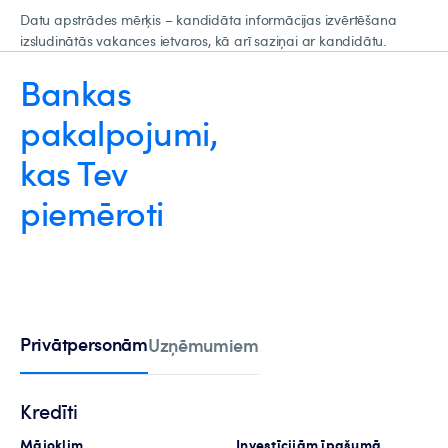
Datu apstrādes mērķis – kandidāta informācijas izvērtēšana
izsludinātās vakances ietvaros, kā arī saziņai ar kandidātu.
Bankas
pakalpojumi,
kas Tev
piemēroti
Privātpersonām
Uzņēmumiem
Kredīti
Mājoklim
Investīcijām īpašumā