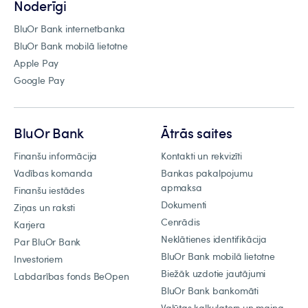
Noderīgi
BluOr Bank internetbanka
BluOr Bank mobilā lietotne
Apple Pay
Google Pay
BluOr Bank
Ātrās saites
Finanšu informācija
Kontakti un rekvizīti
Vadības komanda
Bankas pakalpojumu
apmaksa
Finanšu iestādes
Dokumenti
Ziņas un raksti
Cenrādis
Karjera
Neklātienes identifikācija
Par BluOr Bank
BluOr Bank mobilā lietotne
Investoriem
Biežāk uzdotie jautājumi
Labdarības fonds BeOpen
BluOr Bank bankomāti
Valūtas kalkulators un maiņa