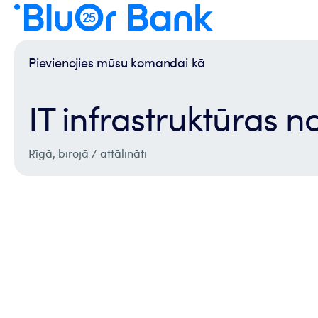
Pievienojies mūsu komandai kā
IT infrastruktūras n
Rīgā, birojā / attālināti