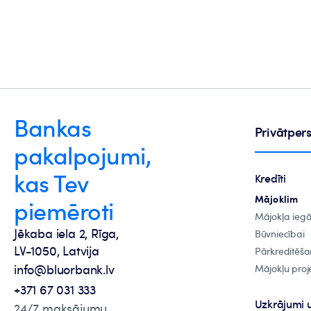
Bankas
Privātpe
pakalpojumi,
kas Tev
Kredīti
Mājoklim
piemēroti
Mājokļa ieg
Jēkaba iela 2, Rīga,
Būvniecībai
LV-1050, Latvija
Pārkreditēša
info@bluorbank.lv
Mājokļu proje
+371 67 031 333
Uzkrājumi 
24/7 maksājumu