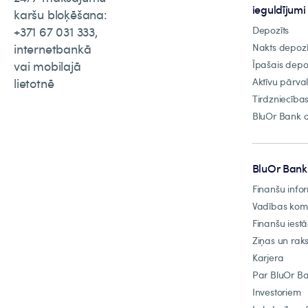
ieguldījumi
karšu bloķēšana:
+371 67 031 333,
Depozīts
internetbankā
Nakts depozī
vai mobilajā
Īpašais depo
lietotnē
Aktīvu pārva
Tirdzniecība
BluOr Bank o
BluOr Bank
Finanšu info
Vadības ko
Finanšu iest
Ziņas un raks
Karjera
Par BluOr B
Investoriem