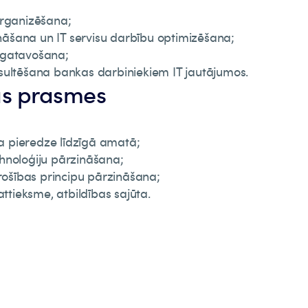
organizēšana;
sināšana un IT servisu darbību optimizēšana;
agatavošana;
sultēšana bankas darbiniekiem IT jautājumos.
s prasmes
 pieredze līdzīgā amatā;
hnoloģiju pārzināšana;
drošības principu pārzināšana;
attieksme, atbildības sajūta.