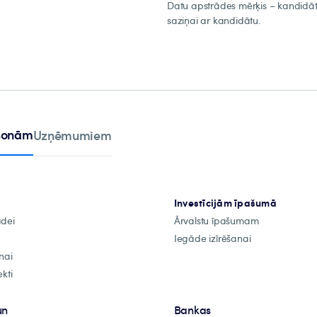
Datu apstrādes mērķis – kandidāta
saziņai ar kandidātu.
rsonām
Uzņēmumiem
Investīcijām īpašumā
ādei
Ārvalstu īpašumam
Iegāde izīrēšanai
nai
kti
un
Bankas