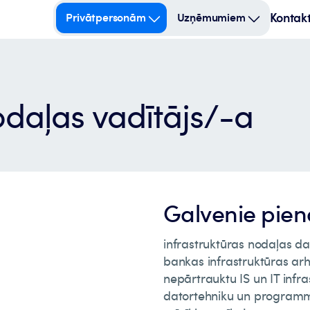
Kontakt
Privātpersonām
Uzņēmumiem
odaļas vadītājs/-a
Galvenie pie
infrastruktūras nodaļas d
bankas infrastruktūras ar
nepārtrauktu IS un IT infr
datortehniku un programm