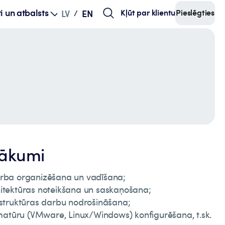
i un atbalsts
Kļūt par klientu
Pieslēgties
LV
EN
/
nākumi
arba organizēšana un vadīšana;
hitektūras noteikšana un saskaņošana;
astruktūras darbu nodrošināšana;
atūru (VMware, Linux/Windows) konfigurēšana, t.sk.