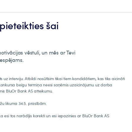
pieteikties šai
ivācijas vēstuli, un mēs ar Tevi
 iespējams.
ts uz interviju. Atbildi nosūtīsim tikai tiem kandidātiem, kas tiks aicināti
ēc konkursa beigu termiņa neesi saņēmis uzaicinājumu uz darba
ņēmis BluOr Bank AS atteikumu.
āžu likuma 34.5. prasībām.
ka esi tos norādījis korekti un esi iepazinies ar BluOr Bank AS