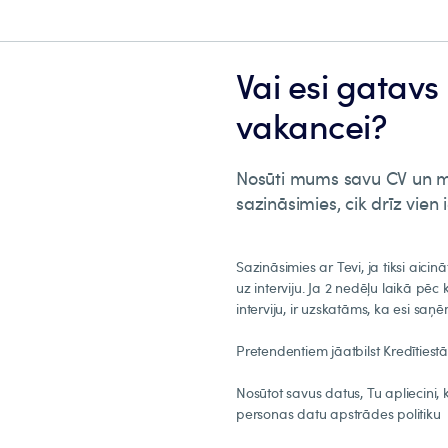
Vai esi gatavs 
vakancei?
Nosūti mums savu CV un mot
sazināsimies, cik drīz vien
Sazināsimies ar Tevi, ja tiksi aicinā
uz interviju. Ja 2 nedēļu laikā p
interviju, ir uzskatāms, ka esi sa
Pretendentiem jāatbilst Kredītiest
Nosūtot savus datus, Tu apliecini, 
personas datu apstrādes politiku