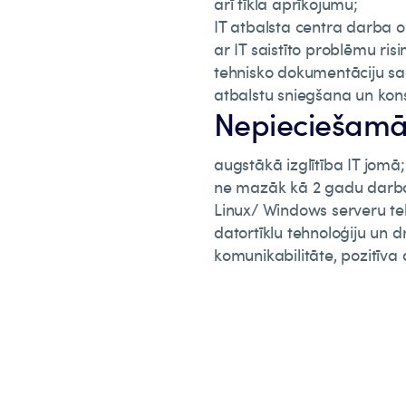
arī tīkla aprīkojumu;
IT atbalsta centra darba 
ar IT saistīto problēmu ri
tehnisko dokumentāciju s
atbalstu sniegšana un kon
Nepieciešamā
augstākā izglītība IT jomā;
ne mazāk kā 2 gadu darba
Linux/ Windows serveru te
datortīklu tehnoloģiju un 
komunikabilitāte, pozitīva 