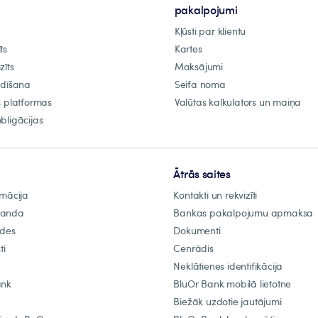
pakalpojumi
Kļūsti par klientu
ts
Kartes
zīts
Maksājumi
ldīšana
Seifa noma
s platformas
Valūtas kalkulators un maiņa
bligācijas
Ātrās saites
rmācija
Kontakti un rekvizīti
manda
Bankas pakalpojumu apmaksa
ādes
Dokumenti
ti
Cenrādis
Neklātienes identifikācija
ank
BluOr Bank mobilā lietotne
Biežāk uzdotie jautājumi