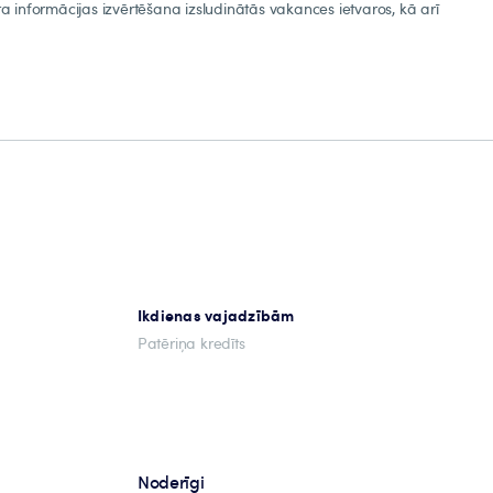
 informācijas izvērtēšana izsludinātās vakances ietvaros, kā arī
Ikdienas vajadzībām
Patēriņa kredīts
Noderīgi