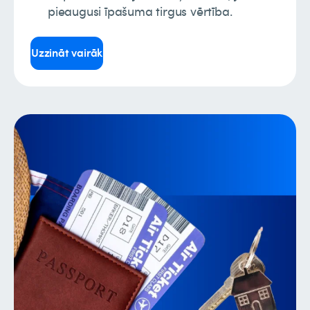
pieaugusi īpašuma tirgus vērtība.
Uzzināt vairāk