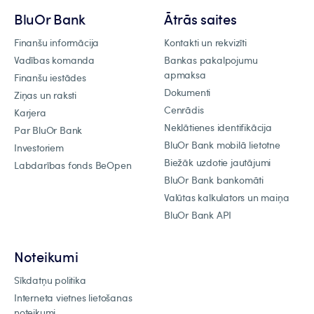
BluOr Bank
Ātrās saites
Finanšu informācija
Kontakti un rekvizīti
Vadības komanda
Bankas pakalpojumu
apmaksa
Finanšu iestādes
Dokumenti
Ziņas un raksti
Cenrādis
Karjera
Neklātienes identifikācija
Par BluOr Bank
BluOr Bank mobilā lietotne
Investoriem
Biežāk uzdotie jautājumi
Labdarības fonds BeOpen
BluOr Bank bankomāti
Valūtas kalkulators un maiņa
BluOr Bank API
Noteikumi
Sīkdatņu politika
Interneta vietnes lietošanas
noteikumi