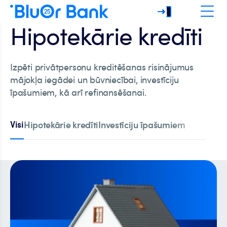
Hipotekārie kredīti
Izpēti privātpersonu kreditēšanas risinājumus
mājokļa iegādei un būvniecībai, investīciju
īpašumiem, kā arī refinansēšanai.
Visi
Hipotekārie kredīti
Investīciju īpašumiem