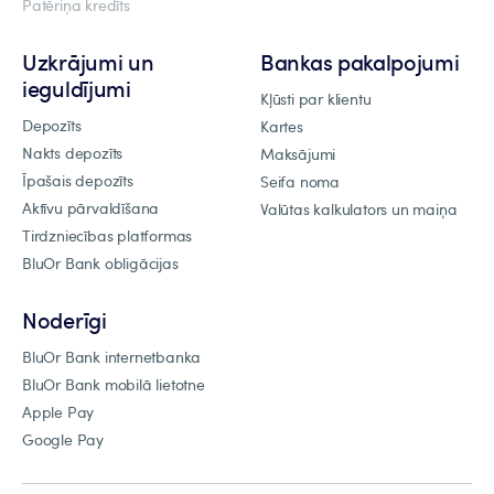
Patēriņa kredīts
Uzkrājumi un
Bankas pakalpojumi
ieguldījumi
Kļūsti par klientu
Depozīts
Kartes
Nakts depozīts
Maksājumi
Īpašais depozīts
Seifa noma
Aktīvu pārvaldīšana
Valūtas kalkulators un maiņa
Tirdzniecības platformas
BluOr Bank obligācijas
Noderīgi
BluOr Bank internetbanka
BluOr Bank mobilā lietotne
Apple Pay
Google Pay