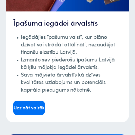
Īpašuma iegādei ārvalstīs
Iegādājies īpašumu valstī, kur plāno
dzīvot vai strādāt attālināti, nezaudējot
finanšu elastību Latvijā.
Izmanto sev piederošu īpašumu Latvijā
kā ķīlu mājokļa iegādei ārvalstīs.
Sava mājvieta ārvalstīs kā dzīves
kvalitātes uzlabojums un potenciāls
kapitāla pieaugums nākotnē.
Uzzināt vairāk