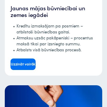
Jaunas mājas būvniecībai un
zemes iegādei
Kredītu izmaksājam pa posmiem –
atbilstoši būvniecības gaitai.
Atmaksu uzsāc pakāpeniski – procentus
maksā tikai par izsniegto summu.
Atbalsts visā būvniecības procesā.
Uzzināt vairāk