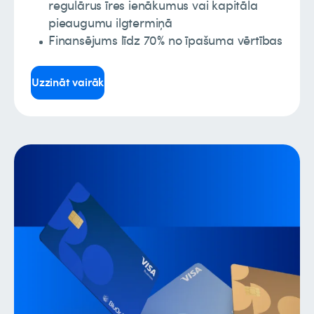
regulārus īres ienākumus vai kapitāla
pieaugumu ilgtermiņā
Finansējums līdz 70% no īpašuma vērtības
Uzzināt vairāk