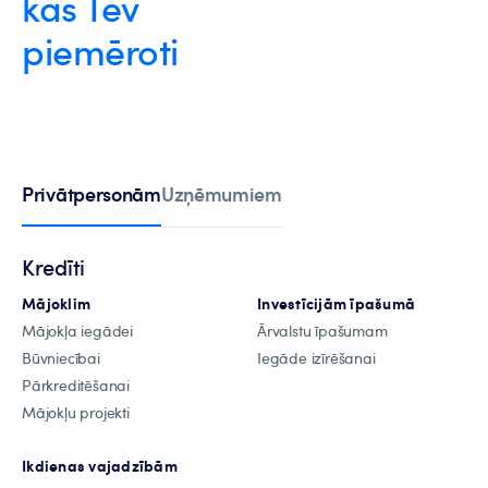
kas Tev
piemēroti
Privātpersonām
Uzņēmumiem
Kredīti
Mājoklim
Investīcijām īpašumā
Mājokļa iegādei
Ārvalstu īpašumam
Būvniecībai
Iegāde izīrēšanai
Pārkreditēšanai
Mājokļu projekti
Ikdienas vajadzībām