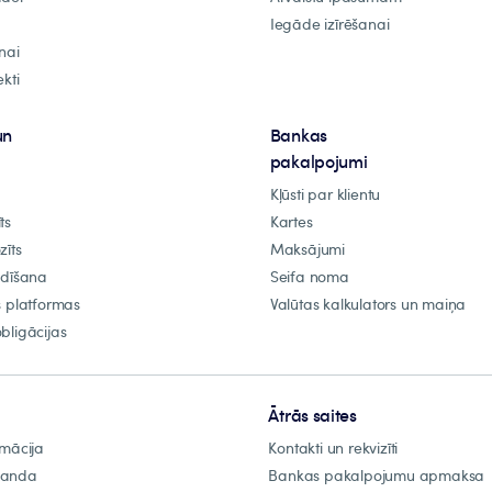
Iegāde izīrēšanai
nai
kti
un
Bankas
pakalpojumi
Kļūsti par klientu
ts
Kartes
zīts
Maksājumi
ldīšana
Seifa noma
s platformas
Valūtas kalkulators un maiņa
bligācijas
Ātrās saites
rmācija
Kontakti un rekvizīti
manda
Bankas pakalpojumu apmaksa