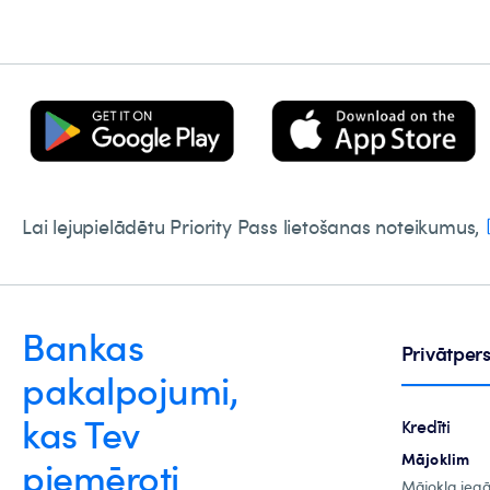
Lai lejupielādētu Priority Pass lietošanas noteikumus,
Bankas
Privātpe
pakalpojumi,
kas Tev
Kredīti
Mājoklim
piemēroti
Mājokļa ieg