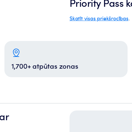
Priority Pass k
Skatīt visas priekšrocības
.
1,700+ atpūtas zonas
 ar