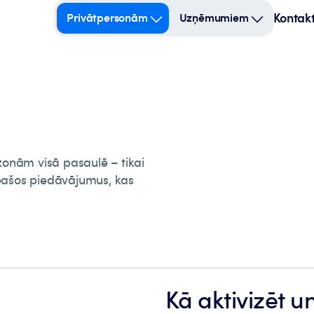
Kontakt
Privātpersonām
Uzņēmumiem
zonām visā pasaulē – tikai
īpašos piedāvājumus, kas
Kā aktivizēt un