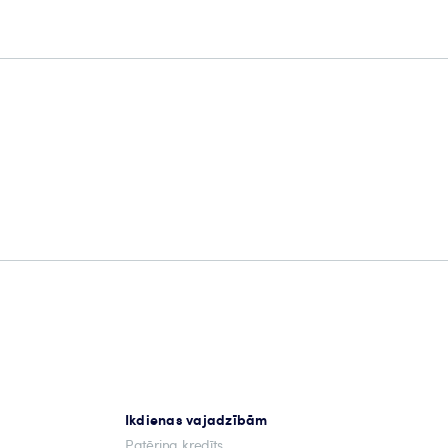
Ikdienas vajadzībām
Patēriņa kredīts