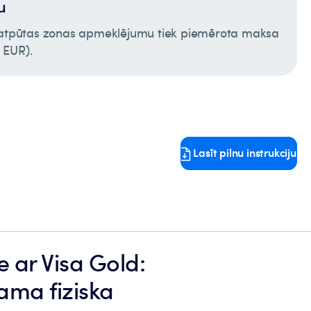
u
s atpūtas zonas apmeklējumu tiek piemērota maksa
 EUR).
Lasīt pilnu instrukciju
e ar Visa Gold:
ama fiziska