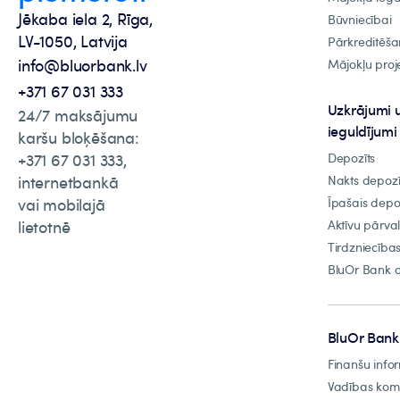
Jēkaba iela 2, Rīga,
Būvniecībai
LV-1050, Latvija
Pārkreditēša
info@bluorbank.lv
Mājokļu proje
+371 67 031 333
Uzkrājumi 
24/7 maksājumu
ieguldījumi
karšu bloķēšana:
+371 67 031 333,
Depozīts
internetbankā
Nakts depozī
vai mobilajā
Īpašais depo
lietotnē
Aktīvu pārva
Tirdzniecība
BluOr Bank o
BluOr Bank
Finanšu info
Vadības ko