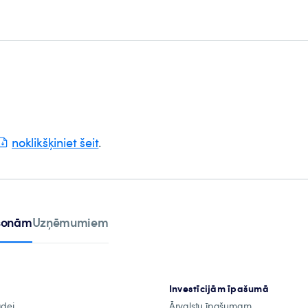
noklikšķiniet šeit
.
rsonām
Uzņēmumiem
Investīcijām īpašumā
ādei
Ārvalstu īpašumam