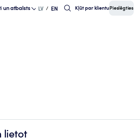
i un atbalsts
Kļūt par klientu
Pieslēgties
LV
EN
/
 lietot