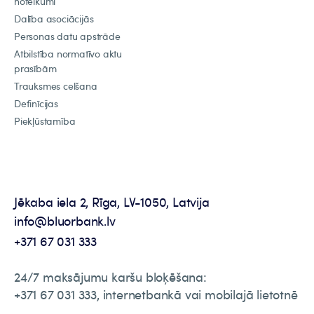
noteikumi
Dalība asociācijās
Personas datu apstrāde
Atbilstība normatīvo aktu
prasībām
Trauksmes celšana
Definīcijas
Piekļūstamība
Jēkaba iela 2, Rīga, LV-1050, Latvija
info@bluorbank.lv
+371 67 031 333
24/7 maksājumu karšu bloķēšana:
+371 67 031 333, internetbankā vai mobilajā lietotnē