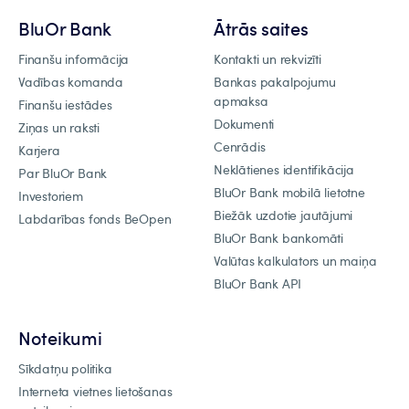
BluOr Bank
Ātrās saites
Finanšu informācija
Kontakti un rekvizīti
Vadības komanda
Bankas pakalpojumu
apmaksa
Finanšu iestādes
Dokumenti
Ziņas un raksti
Cenrādis
Karjera
Neklātienes identifikācija
Par BluOr Bank
BluOr Bank mobilā lietotne
Investoriem
Biežāk uzdotie jautājumi
Labdarības fonds BeOpen
BluOr Bank bankomāti
Valūtas kalkulators un maiņa
BluOr Bank API
Noteikumi
Sīkdatņu politika
Interneta vietnes lietošanas