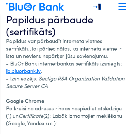
Papildus pārbaude
(sertifikāts)
Papildus var pārbaudīt interneta vietnes
sertifikātu, lai pārliecinātos, ka interneta vietne ir
īsta un neviens nepārķer Jūsu savienojumu.
- BluOr Bank internetbankas sertifikāts izsniegts:
ib.bluorbank.lv
.
- Izsniedzējs:
Sectigo RSA Organization Validation
Secure Server CA
Google Chrome
Pa kreisi no adreses rindas nospiediet atslēdziņu
(1) un
Certificate
(2): Labāk izmantojiet meklēšanu
(Google, Yandex u.c.):