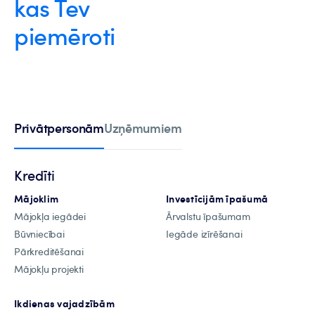
kas Tev
piemēroti
Privātpersonām
Uzņēmumiem
Kredīti
Mājoklim
Investīcijām īpašumā
Mājokļa iegādei
Ārvalstu īpašumam
Būvniecībai
Iegāde izīrēšanai
Pārkreditēšanai
Mājokļu projekti
Ikdienas vajadzībām