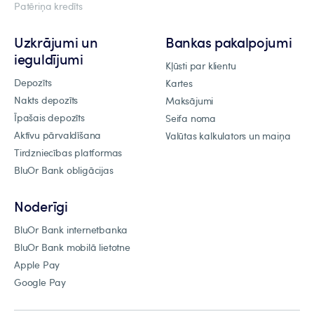
Patēriņa kredīts
Uzkrājumi un
Bankas pakalpojumi
ieguldījumi
Kļūsti par klientu
Depozīts
Kartes
Nakts depozīts
Maksājumi
Īpašais depozīts
Seifa noma
Aktīvu pārvaldīšana
Valūtas kalkulators un maiņa
Tirdzniecības platformas
BluOr Bank obligācijas
Noderīgi
BluOr Bank internetbanka
BluOr Bank mobilā lietotne
Apple Pay
Google Pay