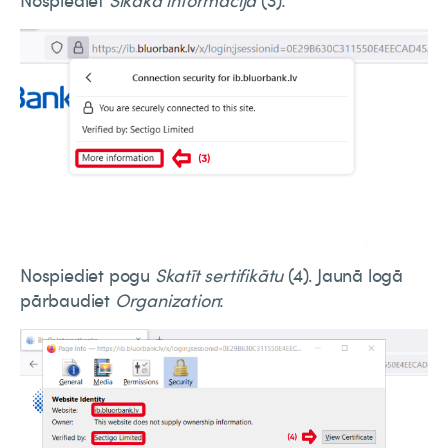
Nospiediet
Sīkāka informācija
(3):
Nospiediet pogu
Skatīt sertifikātu
(4). Jaunā logā
pārbaudiet
Organization
: