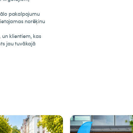
itālo pakalpojumu
 lietojamas norēķinu
, un klientiem, kas
ests jau tuvākajā