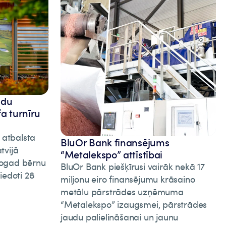
adu
fa turnīru
 atbalsta
BluOr Bank finansējums
tvijā
“Metalekspo” attīstībai
 Šogad bērnu
BluOr Bank piešķīrusi vairāk nekā 17
iedoti 28
miljonu eiro finansējumu krāsaino
metālu pārstrādes uzņēmuma
“Metalekspo” izaugsmei, pārstrādes
jaudu palielināšanai un jaunu