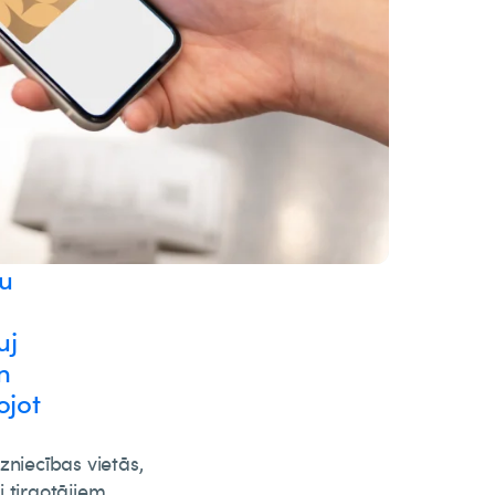
mu
uj
n
ojot
zniecības vietās,
 tirgotājiem,