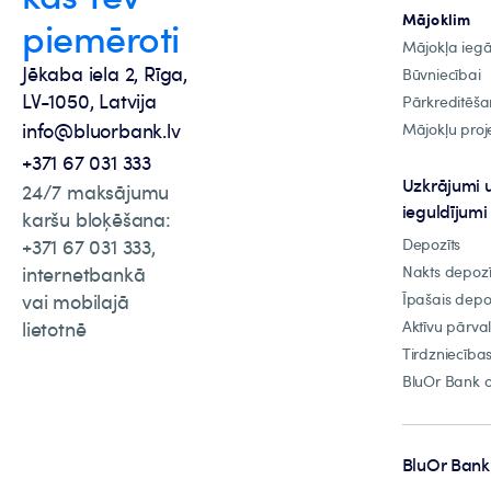
Mājoklim
piemēroti
Mājokļa ieg
Jēkaba iela 2, Rīga,
Būvniecībai
LV-1050, Latvija
Pārkreditēša
info@bluorbank.lv
Mājokļu proje
+371 67 031 333
Uzkrājumi 
24/7 maksājumu
ieguldījumi
karšu bloķēšana:
+371 67 031 333,
Depozīts
internetbankā
Nakts depozī
vai mobilajā
Īpašais depo
lietotnē
Aktīvu pārva
Tirdzniecība
BluOr Bank o
BluOr Bank