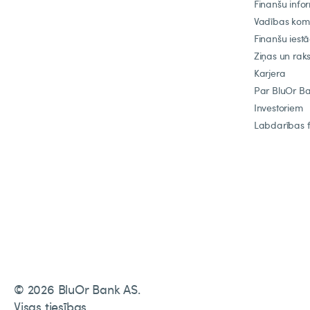
Finanšu info
Vadības ko
Finanšu iest
Ziņas un raks
Karjera
Par BluOr B
Investoriem
Labdarības 
© 2026 BluOr Bank AS.
Visas tiesības