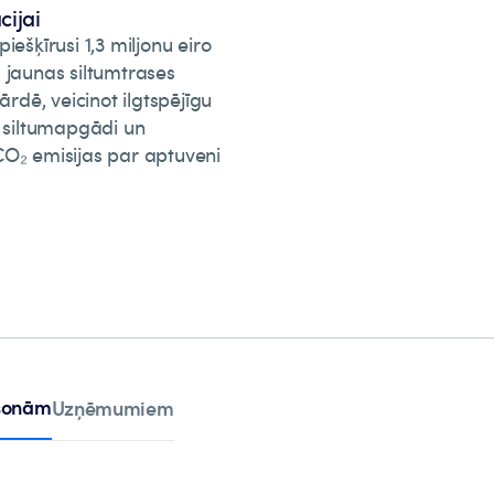
ijai
iešķīrusi 1,3 miljonu eiro
 jaunas siltumtrases
vārdē, veicinot ilgtspējīgu
o siltumapgādi un
O₂ emisijas par aptuveni
rsonām
Uzņēmumiem