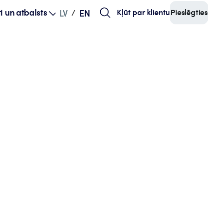
i un atbalsts
Kļūt par klientu
Pieslēgties
LV
EN
/