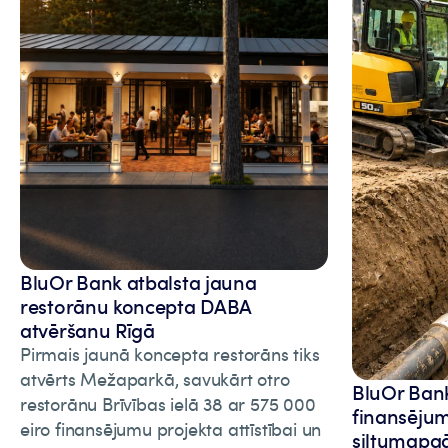
BluOr Bank atbalsta jauna
restorānu koncepta DABA
atvēršanu Rīgā
Pirmais jaunā koncepta restorāns tiks
atvērts Mežaparkā, savukārt otro
BluOr Bank 
restorānu Brīvības ielā 38 ar 575 000
finansēju
eiro finansējumu projekta attīstībai un
siltumapgā