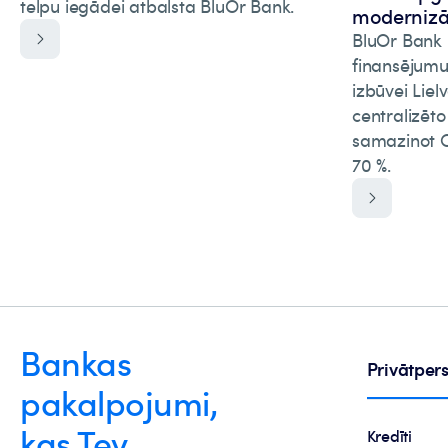
telpu iegādei atbalsta BluOr Bank.
modernizāc
BluOr Bank p
finansējumu
izbūvei Liel
centralizēt
samazinot C
70 %.
Bankas
Privātpe
pakalpojumi,
kas Tev
Kredīti