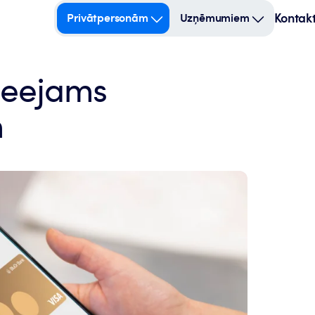
Kontakt
Privātpersonām
Uzņēmumiem
ieejams
m