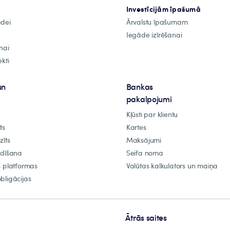
Investīcijām īpašumā
ādei
Ārvalstu īpašumam
Iegāde izīrēšanai
nai
kti
un
Bankas
pakalpojumi
Kļūsti par klientu
ts
Kartes
zīts
Maksājumi
ldīšana
Seifa noma
s platformas
Valūtas kalkulators un maiņa
bligācijas
Ātrās saites