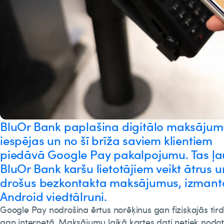
BluOr Bank paplašina digitālo maksāju
iespējas un no šī brīža saviem klientiem
piedāvā Google Pay pakalpojumu. Tas ļa
BluOr Bank karšu lietotājiem veikt ātrus u
drošus bezkontakta maksājumus, izmant
Android viedtālruni.
Google Pay nodrošina ērtus norēķinus gan fiziskajās tird
gan internetā. Maksājumu laikā kartes dati netiek nodoti