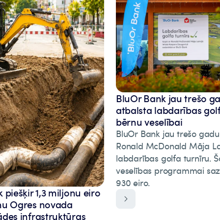
BluOr Bank jau trešo g
atbalsta labdarības gol
bērnu veselībai
BluOr Bank jau trešo gadu
Ronald McDonald Māja La
labdarības golfa turnīru.
veselības programmai saz
930 eiro.
piešķir 1,3 miljonu eiro
mu Ogres novada
des infrastruktūras