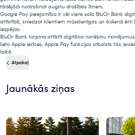
tādējādi nodrošinot augstu drošības līmeni.
Google Pay pieejamība ir vēl viens solis BluOr Bank dig
attīstībā, sniedzot klientiem mūsdienīgas un ikdienā ērti
iespējas.
BluOr Bank turpina attīstīt digitālos norēķinu risinājumus
lieto Apple ierīces, Apple Pay funkcijas atbalsts tiks ievi
laikā.
Atpakaļ
Jaunākās ziņas