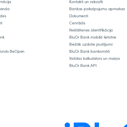
rmācija
Kontakti un rekvizīti
manda
Bankas pakalpojumu apmaksa
ādes
Dokumenti
ti
Cenrādis
Neklātienes identifikācija
ank
BluOr Bank mobilā lietotne
Biežāk uzdotie jautājumi
fonds BeOpen
BluOr Bank bankomāti
Valūtas kalkulators un maiņa
BluOr Bank API