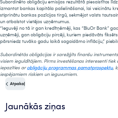
Subordinēto obligāciju emisijas rezultātā piesaistītos līd
izmantot bankas kapitāla palielināšanai, lai veicinātu k
stiprinātu bankas pozīcijas tirgū, sekmējot valsts tauts
un atbalstot vietējos uzņēmumus.
“Ieguvēji no tā ir gan kredītņēmēji, kas “BluOr Bank” gad
uzņēmēji, gan obligāciju pircēji, kuriem piedāvāts fiksēt
pārsniedz tuvāko gadu laikā sagaidāmo inflāciju,” piebils
Subordinētās obligācijas ir sarežģīts finanšu instrument
visiem ieguldītājiem. Pirms investēšanas interesenti tiek a
iepazīties ar
obligāciju programmas pamatprospektu
, 
iespējamiem riskiem un ieguvumiem.
Atpakaļ
Jaunākās ziņas