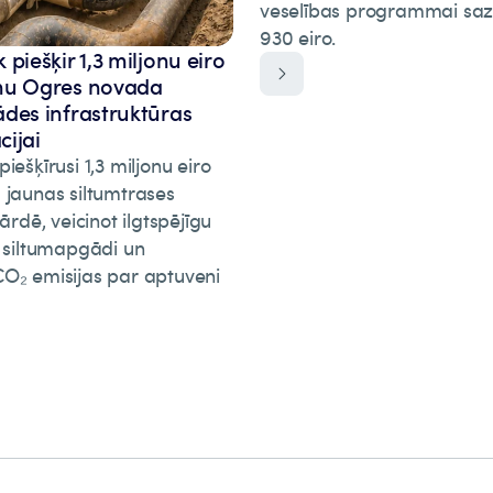
veselības programmai saz
930 eiro.
piešķir 1,3 miljonu eiro
mu Ogres novada
des infrastruktūras
ijai
iešķīrusi 1,3 miljonu eiro
 jaunas siltumtrases
vārdē, veicinot ilgtspējīgu
o siltumapgādi un
O₂ emisijas par aptuveni