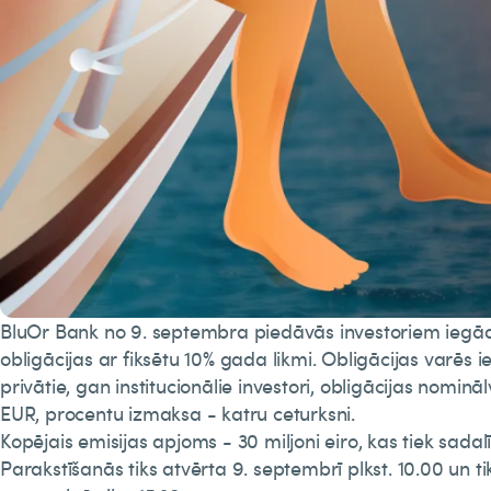
BluOr Bank no 9. septembra piedāvās investoriem iegād
obligācijas ar fiksētu 10% gada likmi. Obligācijas varēs 
privātie, gan institucionālie investori, obligācijas nominā
EUR, procentu izmaksa - katru ceturksni.
Kopējais emisijas apjoms - 30 miljoni eiro, kas tiek sadalī
Parakstīšanās tiks atvērta 9. septembrī plkst. 10.00 un tik