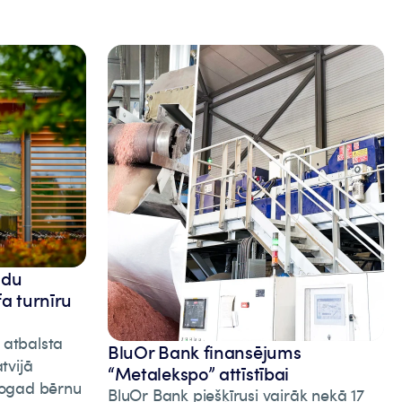
adu
fa turnīru
 atbalsta
BluOr Bank finansējums
tvijā
“Metalekspo” attīstībai
 Šogad bērnu
BluOr Bank piešķīrusi vairāk nekā 17