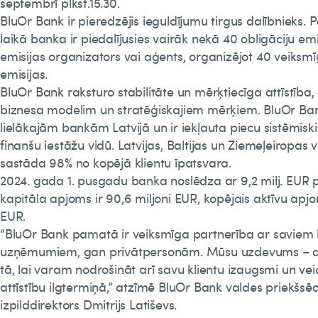
septembrī plkst.15.30.
BluOr Bank ir pieredzējis ieguldījumu tirgus dalībnieks.
laikā banka ir piedalījusies vairāk nekā 40 obligāciju emi
emisijas organizators vai aģents, organizējot 40 veiksmī
emisijas.
BluOr Bank raksturo stabilitāte un mērķtiecīga attīstība,
biznesa modelim un stratēģiskajiem mērķiem. BluOr Ban
lielākajām bankām Latvijā un ir iekļauta piecu sistēmiski
finanšu iestāžu vidū. Latvijas, Baltijas un Ziemeļeiropas va
sastāda 98% no kopējā klientu īpatsvara.
2024. gada 1. pusgadu banka noslēdza ar 9,2 milj. EUR 
kapitāla apjoms ir 90,6 miljoni EUR, kopējais aktīvu apjom
EUR.
“BluOr Bank pamatā ir veiksmīga partnerība ar saviem 
uzņēmumiem, gan privātpersonām. Mūsu uzdevums – aug
tā, lai varam nodrošināt arī savu klientu izaugsmi un vei
attīstību ilgtermiņā,” atzīmē BluOr Bank valdes priekšsē
izpilddirektors Dmitrijs Latiševs.