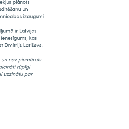
zekļus plānots
reditēšanu un
aimniecības izaugsmi
ījumā ir Latvijas
s ienesīgums, kas
t Dmitrijs Latiševs.
s un nav piemērots
icināti rūpīgi
lai uzzinātu par