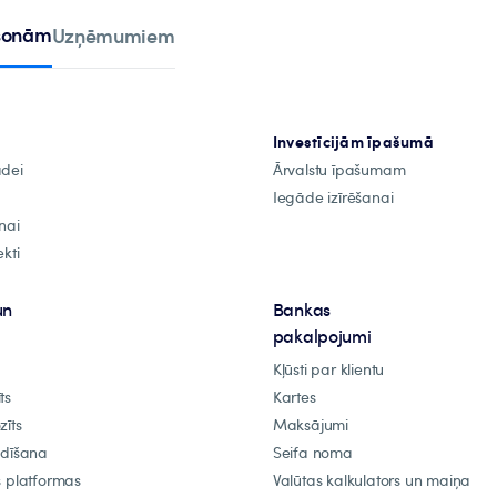
rsonām
Uzņēmumiem
Investīcijām īpašumā
ādei
Ārvalstu īpašumam
Iegāde izīrēšanai
nai
kti
un
Bankas
pakalpojumi
Kļūsti par klientu
ts
Kartes
zīts
Maksājumi
ldīšana
Seifa noma
s platformas
Valūtas kalkulators un maiņa