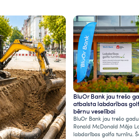
BluOr Bank jau trešo g
atbalsta labdarības gol
bērnu veselībai
BluOr Bank jau trešo gadu
Ronald McDonald Māja La
labdarības golfa turnīru.