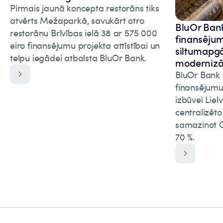
Pirmais jaunā koncepta restorāns tiks
atvērts Mežaparkā, savukārt otro
BluOr Bank 
restorānu Brīvības ielā 38 ar 575 000
finansēju
eiro finansējumu projekta attīstībai un
siltumapgā
telpu iegādei atbalsta BluOr Bank.
modernizāc
BluOr Bank p
finansējumu
izbūvei Liel
centralizēt
samazinot C
70 %.