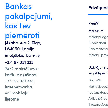
Bankas
Privātpe
pakalpojumi,
kas Tev
Kredīti
Mājoklim
piemēroti
Mājokļa ieg
Jēkaba iela 2, Rīga,
Būvniecībai
LV-1050, Latvija
Pārkreditēša
info@bluorbank.lv
Mājokļu proje
+371 67 031 333
Uzkrājumi 
24/7 maksājumu
ieguldījumi
karšu bloķēšana:
+371 67 031 333,
Depozīts
internetbankā
Nakts depozī
vai mobilajā
Īpašais depo
lietotnē
Aktīvu pārva
Tirdzniecība