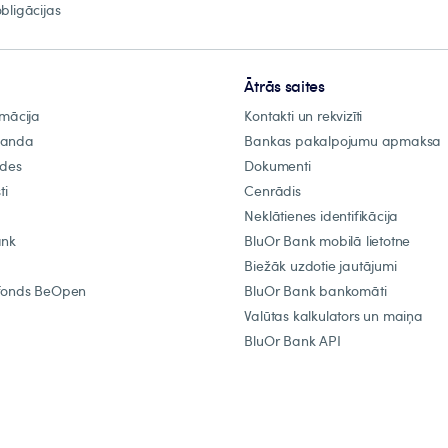
bligācijas
Ātrās saites
rmācija
Kontakti un rekvizīti
manda
Bankas pakalpojumu apmaksa
ādes
Dokumenti
ti
Cenrādis
Neklātienes identifikācija
ank
BluOr Bank mobilā lietotne
Biežāk uzdotie jautājumi
fonds BeOpen
BluOr Bank bankomāti
Valūtas kalkulators un maiņa
BluOr Bank API