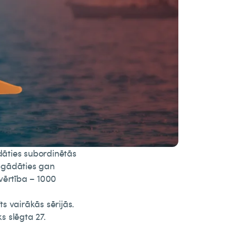
āties subordinētās
iegādāties gan
lvērtība – 1000
ts vairākās sērijās.
s slēgta 27.