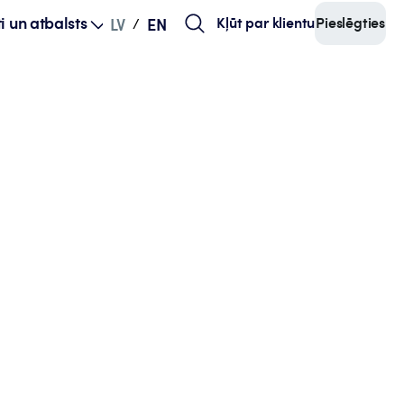
i un atbalsts
Kļūt par klientu
Pieslēgties
LV
EN
/