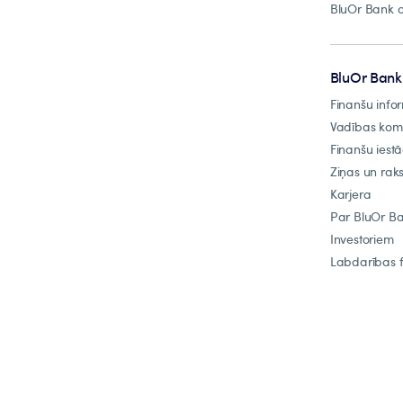
BluOr Bank o
BluOr Bank
Finanšu info
Vadības ko
Finanšu iest
Ziņas un raks
Karjera
Par BluOr B
Investoriem
Labdarības 