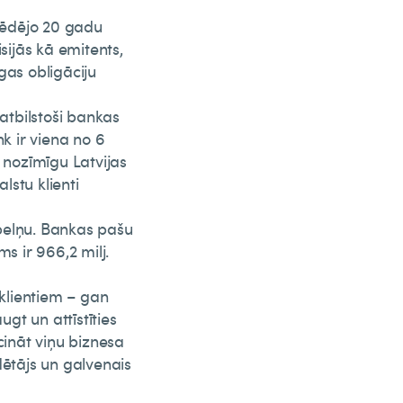
 Pēdējo 20 gadu
sijās kā emitents,
gas obligāciju
 atbilstoši bankas
k ir viena no 6
 nozīmīgu Latvijas
lstu klienti
pelņu. Bankas pašu
s ir 966,2 milj.
klientiem – gan
t un attīstīties
cināt viņu biznesa
dētājs un galvenais