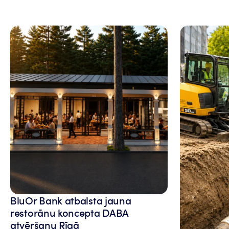
BluOr Bank atbalsta jauna
restorānu koncepta DABA
atvēršanu Rīgā