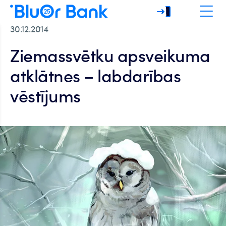
30.12.2014
Ziemassvētku apsveikuma
atklātnes – labdarības
vēstījums