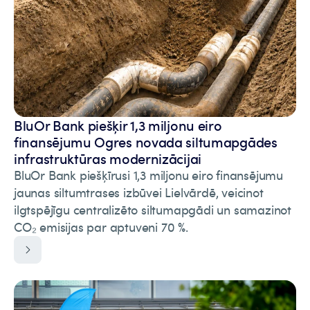
BluOr Bank piešķir 1,3 miljonu eiro
finansējumu Ogres novada siltumapgādes
infrastruktūras modernizācijai
BluOr Bank piešķīrusi 1,3 miljonu eiro finansējumu
jaunas siltumtrases izbūvei Lielvārdē, veicinot
ilgtspējīgu centralizēto siltumapgādi un samazinot
CO₂ emisijas par aptuveni 70 %.