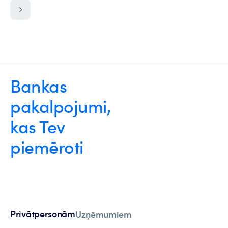
Bankas
pakalpojumi,
kas Tev
piemēroti
Privātpersonām
Uzņēmumiem