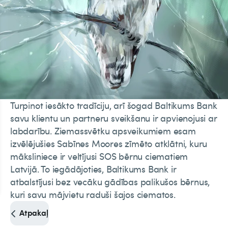
Turpinot iesākto tradīciju, arī šogad Baltikums Bank
savu klientu un partneru sveikšanu ir apvienojusi ar
labdarību. Ziemassvētku apsveikumiem esam
izvēlējušies Sabīnes Moores zīmēto atklātni, kuru
māksliniece ir veltījusi SOS bērnu ciematiem
Latvijā. To iegādājoties, Baltikums Bank ir
atbalstījusi bez vecāku gādības palikušos bērnus,
kuri savu mājvietu raduši šajos ciematos.
Atpakaļ