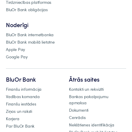
Tirdzniecības platformas
BluOr Bank obligācijas
Noderīgi
BluOr Bank internetbanka
BluOr Bank mobilā lietotne
Apple Pay
Google Pay
BluOr Bank
Ātrās saites
Finanšu informācija
Kontakti un rekvizīti
Vadības komanda
Bankas pakalpojumu
apmaksa
Finanšu iestādes
Dokumenti
Ziņas un raksti
Cenrādis
Karjera
Neklātienes identifikācija
Par BluOr Bank