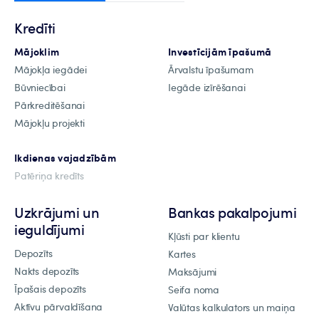
Kredīti
Mājoklim
Investīcijām īpašumā
Mājokļa iegādei
Ārvalstu īpašumam
Būvniecībai
Iegāde izīrēšanai
Pārkreditēšanai
Mājokļu projekti
Ikdienas vajadzībām
Patēriņa kredīts
Uzkrājumi un
Bankas pakalpojumi
ieguldījumi
Kļūsti par klientu
Depozīts
Kartes
Nakts depozīts
Maksājumi
Īpašais depozīts
Seifa noma
Aktīvu pārvaldīšana
Valūtas kalkulators un maiņa