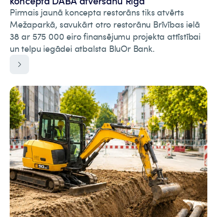
koncepta DABA atvēršanu Rīgā
Pirmais jaunā koncepta restorāns tiks atvērts
Mežaparkā, savukārt otro restorānu Brīvības ielā
38 ar 575 000 eiro finansējumu projekta attīstībai
un telpu iegādei atbalsta BluOr Bank.