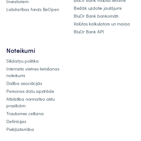
BluOr Bank mobilā lietotne
Investoriem
Biežāk uzdotie jautājumi
Labdarības fonds BeOpen
BluOr Bank bankomāti
Valūtas kalkulators un maiņa
BluOr Bank API
Noteikumi
Sīkdatņu politika
Interneta vietnes lietošanas
noteikumi
Dalība asociācijās
Personas datu apstrāde
Atbilstība normatīvo aktu
prasībām
Trauksmes celšana
Definīcijas
Piekļūstamība