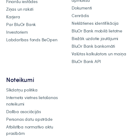
apmaksa
Finanšu iestādes
Dokumenti
Ziņas un raksti
Cenrādis
Karjera
Neklātienes identifikācija
Par BluOr Bank
BluOr Bank mobilā lietotne
Investoriem
Biežāk uzdotie jautājumi
Labdarības fonds BeOpen
BluOr Bank bankomāti
Valūtas kalkulators un maiņa
BluOr Bank API
Noteikumi
Sīkdatņu politika
Interneta vietnes lietošanas
noteikumi
Dalība asociācijās
Personas datu apstrāde
Atbilstība normatīvo aktu
prasībām