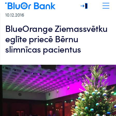
10.12.2016
BlueOrange Ziemassvētku
eglīte priecē Bērnu
slimnīcas pacientus