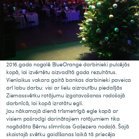
2016.gada nogalē BlueOrange darbinieki pulcējās
kopā, lai izvērtētu aizvadītā gada rezultātus.
Vienlaikus vakara gaitā bankas darbinieki paveica
arī labu darbu: visi ar lielu aizrautību piedalījās
Ziemassvētku rotājumu izgatavošanas radošajā
darbnīcā, lai kopā izrotātu egli.
Jau nākamajā dienā trīsmetrīgā egle kopā ar
visiem pašrocīgi darinātajiem rotājumiem tika
nogādāta Bērnu slimnīcas Gaiļezera nodaļā. Šajā
skaistajā svētku gaidīšanas laikā tā priecēja