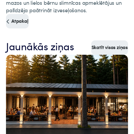
mazos un lielos bērnu slimnīcas apmeklētājus un
palīdzēja paātrināt izveseļošanos.
Atpakaļ
Jaunākās ziņas
Skatīt visas ziņas