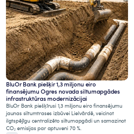
BluOr Bank piešķir 1,3 miljonu eiro
finansējumu Ogres novada siltumapgādes
infrastruktūras modernizācijai
BluOr Bank piešķīrusi 1,3 miljonu eiro finansējumu
jaunas siltumtrases izbūvei Lielvārdē, veicinot
ilgtspējīgu centralizēto siltumapgādi un samazinot
CO₂ emisijas par aptuveni 70 %.