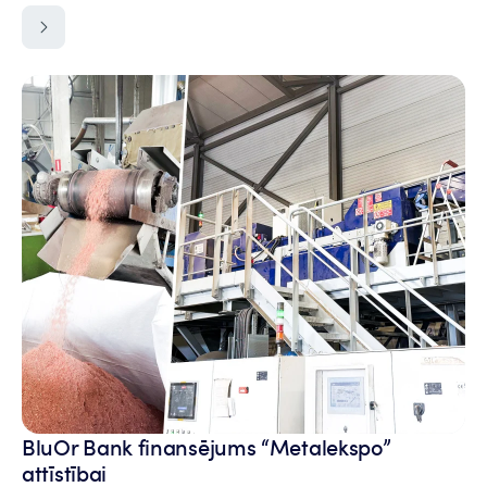
BluOr Bank finansējums “Metalekspo”
attīstībai