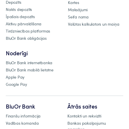
Depozīts
Kartes
Nakts depozīts
Maksājumi
Īpašais depozīts
Seifa noma
Aktīvu pārvaldīšana
Valūtas kalkulators un maiņa
Tirdzniecības platformas
BluOr Bank obligācijas
Noderīgi
BluOr Bank internetbanka
BluOr Bank mobilā lietotne
Apple Pay
Google Pay
BluOr Bank
Ātrās saites
Finanšu informācija
Kontakti un rekvizīti
Vadības komanda
Bankas pakalpojumu