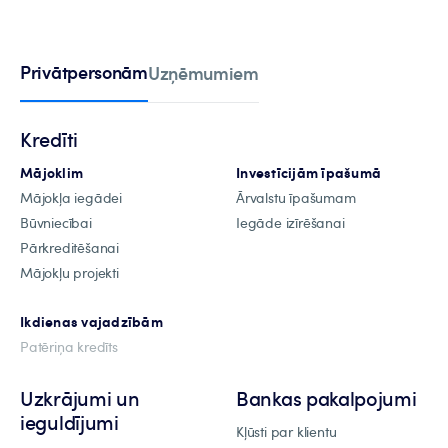
Privātpersonām
Uzņēmumiem
Kredīti
Mājoklim
Investīcijām īpašumā
Mājokļa iegādei
Ārvalstu īpašumam
Būvniecībai
Iegāde izīrēšanai
Pārkreditēšanai
Mājokļu projekti
Ikdienas vajadzībām
Patēriņa kredīts
Uzkrājumi un
Bankas pakalpojumi
ieguldījumi
Kļūsti par klientu