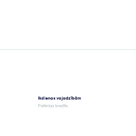
Ikdienas vajadzībām
Patēriņa kredīts