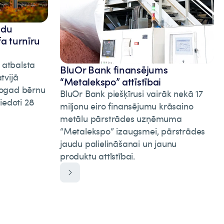
adu
fa turnīru
 atbalsta
BluOr Bank finansējums
tvijā
“Metalekspo” attīstībai
 Šogad bērnu
BluOr Bank piešķīrusi vairāk nekā 17
iedoti 28
miljonu eiro finansējumu krāsaino
metālu pārstrādes uzņēmuma
“Metalekspo” izaugsmei, pārstrādes
jaudu palielināšanai un jaunu
produktu attīstībai.