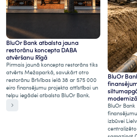
BluOr Bank atbalsta jauna
restorānu koncepta DABA
atvēršanu Rīgā
Pirmais jaunā koncepta restorāns tiks
atvērts Mežaparkā, savukārt otro
BluOr Bank 
restorānu Brīvības ielā 38 ar 575 000
finansēju
eiro finansējumu projekta attīstībai un
siltumapgā
telpu iegādei atbalsta BluOr Bank.
modernizāc
BluOr Bank p
finansējumu
izbūvei Liel
centralizēt
samazinot C