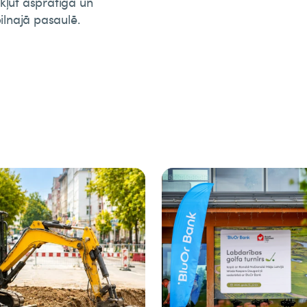
kļūt asprātīgā un
ilnajā pasaulē.