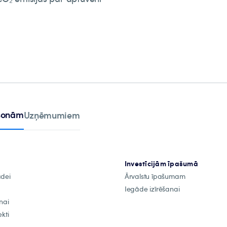
rsonām
Uzņēmumiem
Investīcijām īpašumā
ādei
Ārvalstu īpašumam
Iegāde izīrēšanai
nai
kti