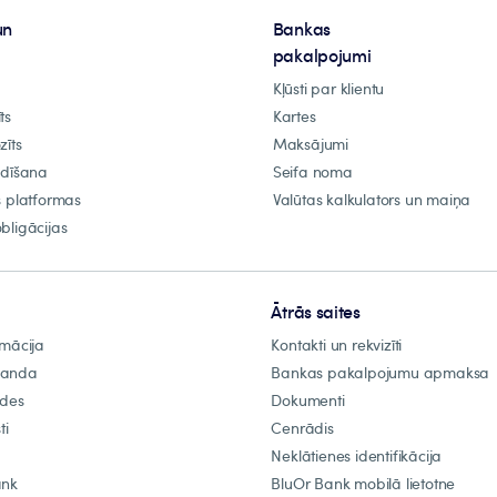
un
Bankas
pakalpojumi
Kļūsti par klientu
ts
Kartes
zīts
Maksājumi
ldīšana
Seifa noma
s platformas
Valūtas kalkulators un maiņa
bligācijas
Ātrās saites
rmācija
Kontakti un rekvizīti
manda
Bankas pakalpojumu apmaksa
ādes
Dokumenti
ti
Cenrādis
Neklātienes identifikācija
ank
BluOr Bank mobilā lietotne