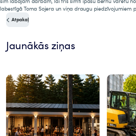
šim labajam darbam, lai trīs simti īpašu bērnu varētu no
labestīgā Toma Sojera un viņa draugu piedzīvojumiem p
Atpakaļ
Jaunākās ziņas