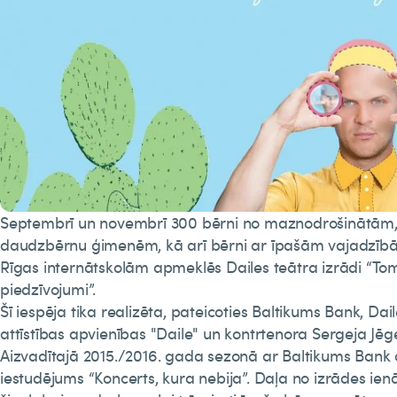
Septembrī un novembrī 300 bērni no maznodrošinātām
daudzbērnu ģimenēm, kā arī bērni ar īpašām vajadzī
Rīgas internātskolām apmeklēs Dailes teātra izrādi “To
piedzīvojumi”.
Šī iespēja tika realizēta, pateicoties Baltikums Bank, Dai
attīstības apvienības "Daile" un kontrtenora Sergeja Jēg
Aizvadītajā 2015./2016. gada sezonā ar Baltikums Bank 
iestudējums “Koncerts, kura nebija”. Daļa no izrādes ienā