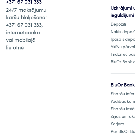
+371 67 031 333
Uzkrājumi 
24/7 maksājumu
ieguldījumi
karšu bloķēšana:
+371 67 031 333,
Depozīts
internetbankā
Nakts depozī
vai mobilajā
Īpašais depo
lietotnē
Aktīvu pārva
Tirdzniecība
BluOr Bank o
BluOr Bank
Finanšu info
Vadības ko
Finanšu iest
Ziņas un raks
Karjera
Par BluOr B