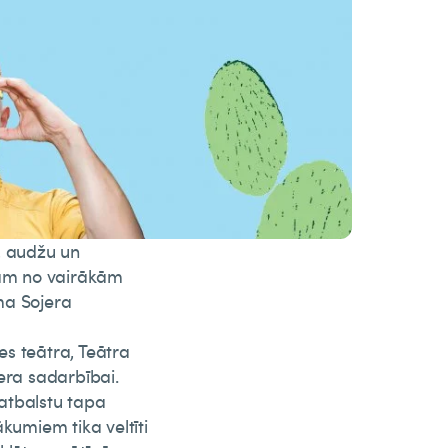
, audžu un
bām no vairākām
ma Sojera
les teātra, Teātra
era sadarbībai.
atbalstu tapa
kumiem tika veltīti