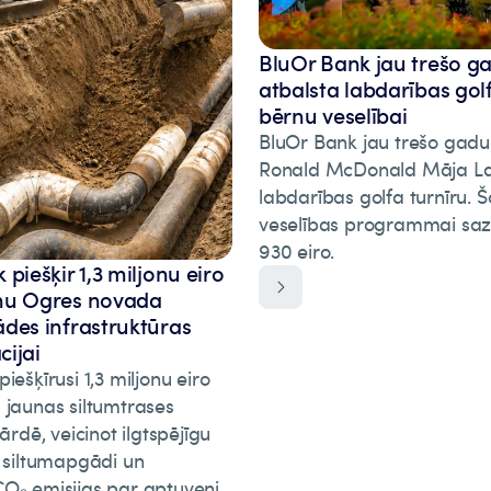
BluOr Bank jau trešo g
atbalsta labdarības gol
bērnu veselībai
BluOr Bank jau trešo gadu
Ronald McDonald Māja La
labdarības golfa turnīru.
veselības programmai saz
930 eiro.
piešķir 1,3 miljonu eiro
mu Ogres novada
des infrastruktūras
ijai
iešķīrusi 1,3 miljonu eiro
 jaunas siltumtrases
vārdē, veicinot ilgtspējīgu
o siltumapgādi un
O₂ emisijas par aptuveni