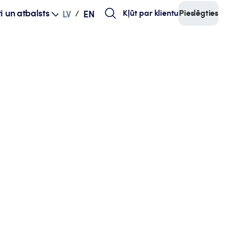
i un atbalsts
Kļūt par klientu
Pieslēgties
LV
EN
/