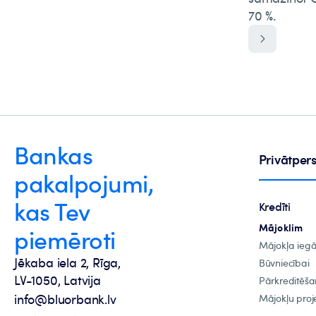
70 %.
Bankas
Privātpe
pakalpojumi,
kas Tev
Kredīti
Mājoklim
piemēroti
Mājokļa ieg
Jēkaba iela 2, Rīga,
Būvniecībai
LV-1050, Latvija
Pārkreditēša
info@bluorbank.lv
Mājokļu proje