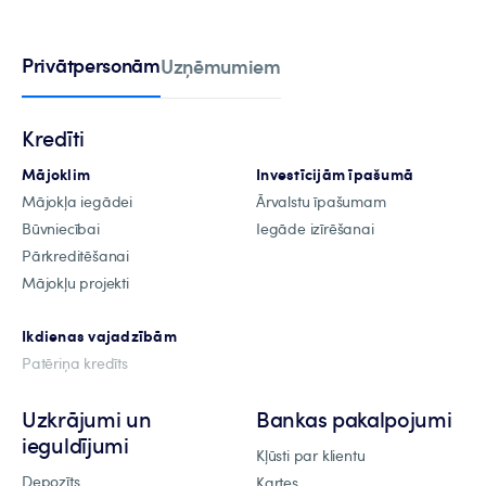
Privātpersonām
Uzņēmumiem
Kredīti
Mājoklim
Investīcijām īpašumā
Mājokļa iegādei
Ārvalstu īpašumam
Būvniecībai
Iegāde izīrēšanai
Pārkreditēšanai
Mājokļu projekti
Ikdienas vajadzībām
Patēriņa kredīts
Uzkrājumi un
Bankas pakalpojumi
ieguldījumi
Kļūsti par klientu
Depozīts
Kartes