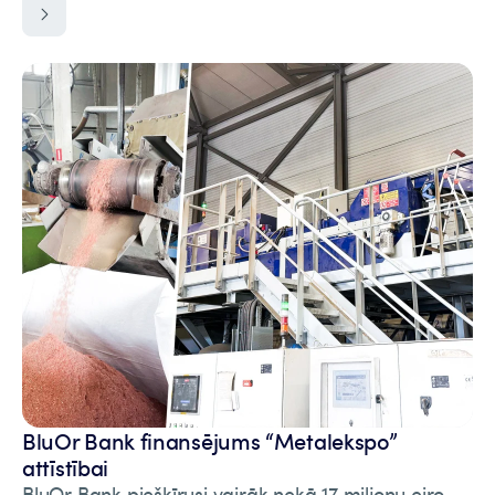
BluOr Bank finansējums “Metalekspo”
attīstībai
BluOr Bank piešķīrusi vairāk nekā 17 miljonu eiro