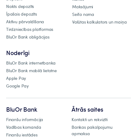
Nakts depozīts
Maksājumi
Īpašais depozīts
Seifa noma
Aktīvu pārvaldīšana
Valūtas kalkulators un maiņa
Tirdzniecības platformas
BluOr Bank obligācijas
Noderīgi
BluOr Bank internetbanka
BluOr Bank mobilā lietotne
Apple Pay
Google Pay
BluOr Bank
Ātrās saites
Finanšu informācija
Kontakti un rekvizīti
Vadības komanda
Bankas pakalpojumu
apmaksa
Finanšu iestādes