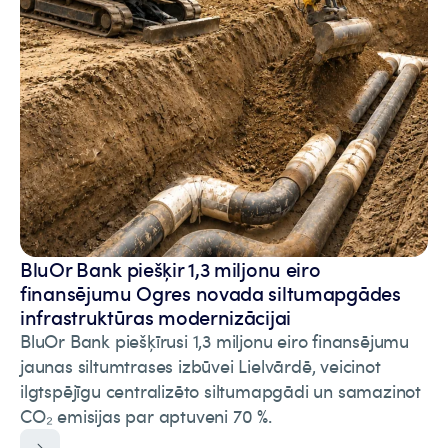
BluOr Bank piešķir 1,3 miljonu eiro
finansējumu Ogres novada siltumapgādes
infrastruktūras modernizācijai
BluOr Bank piešķīrusi 1,3 miljonu eiro finansējumu
jaunas siltumtrases izbūvei Lielvārdē, veicinot
ilgtspējīgu centralizēto siltumapgādi un samazinot
CO₂ emisijas par aptuveni 70 %.