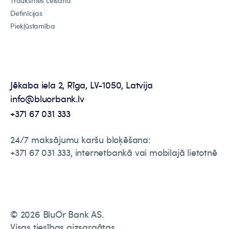
Trauksmes celšana
Definīcijas
Piekļūstamība
Jēkaba iela 2, Rīga, LV-1050, Latvija
info@bluorbank.lv
+371 67 031 333
24/7 maksājumu karšu bloķēšana:
+371 67 031 333, internetbankā vai mobilajā lietotnē
© 2026 BluOr Bank AS.
Visas tiesības aizsargātas.