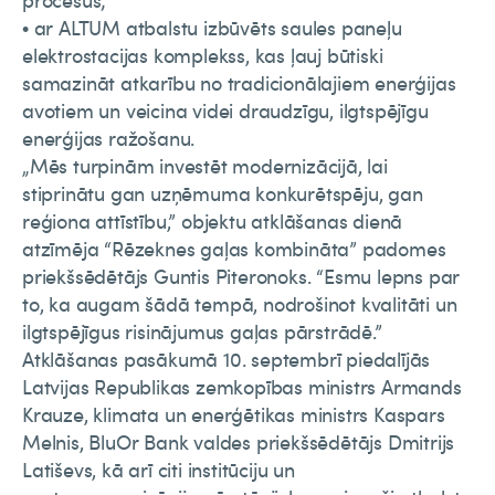
procesus;
• ar ALTUM atbalstu izbūvēts saules paneļu
elektrostacijas komplekss, kas ļauj būtiski
samazināt atkarību no tradicionālajiem enerģijas
avotiem un veicina videi draudzīgu, ilgtspējīgu
enerģijas ražošanu.
„Mēs turpinām investēt modernizācijā, lai
stiprinātu gan uzņēmuma konkurētspēju, gan
reģiona attīstību,” objektu atklāšanas dienā
atzīmēja “Rēzeknes gaļas kombināta” padomes
priekšsēdētājs Guntis Piteronoks. “Esmu lepns par
to, ka augam šādā tempā, nodrošinot kvalitāti un
ilgtspējīgus risinājumus gaļas pārstrādē.”
Atklāšanas pasākumā 10. septembrī piedalījās
Latvijas Republikas zemkopības ministrs Armands
Krauze, klimata un enerģētikas ministrs Kaspars
Melnis, BluOr Bank valdes priekšsēdētājs Dmitrijs
Latiševs, kā arī citi institūciju un