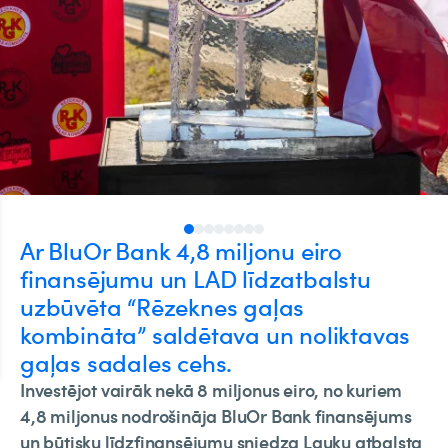
Ar BluOr Bank 4,8 miljonu eiro
finansējumu un LAD līdzatbalstu
uzbūvēta “Rēzeknes gaļas
kombināta” saldētava un noliktavas
gaļas sadales cehs.
Investējot vairāk nekā 8 miljonus eiro, no kuriem
4,8 miljonus nodrošināja BluOr Bank finansējums
un būtisku līdzfinansējumu sniedza Lauku atbalsta