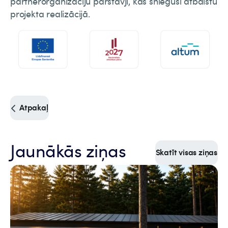
partnerorganizāciju pārstāvji, kas snieguši atbalstu
projekta realizācijā.
Atpakaļ
Jaunākās ziņas
Skatīt visas ziņas