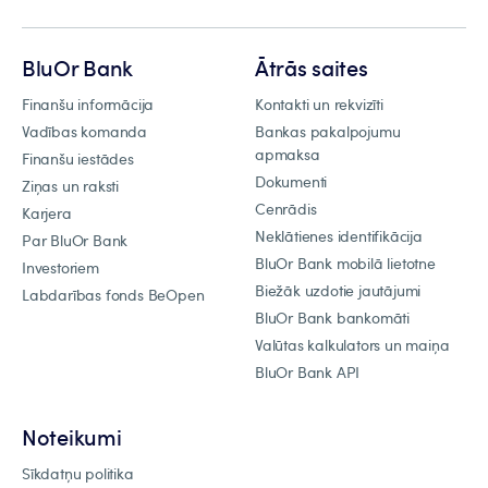
BluOr Bank
Ātrās saites
Finanšu informācija
Kontakti un rekvizīti
Vadības komanda
Bankas pakalpojumu
apmaksa
Finanšu iestādes
Dokumenti
Ziņas un raksti
Cenrādis
Karjera
Neklātienes identifikācija
Par BluOr Bank
BluOr Bank mobilā lietotne
Investoriem
Biežāk uzdotie jautājumi
Labdarības fonds BeOpen
BluOr Bank bankomāti
Valūtas kalkulators un maiņa
BluOr Bank API
Noteikumi
Sīkdatņu politika