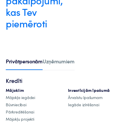
pakalpojumi,
kas Tev
piemēroti
Privātpersonām
Uzņēmumiem
Kredīti
Mājoklim
Investīcijām īpašumā
Mājokļa iegādei
Ārvalstu īpašumam
Būvniecībai
Iegāde izīrēšanai
Pārkreditēšanai
Mājokļu projekti