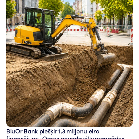
BluOr Bank piešķir 1,3 miljonu eiro
finansējumu Ogres novada siltumapgādes