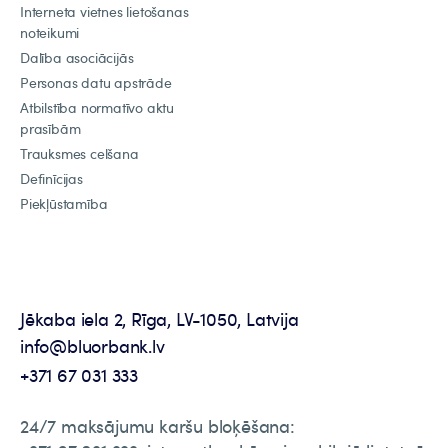
Interneta vietnes lietošanas
noteikumi
Dalība asociācijās
Personas datu apstrāde
Atbilstība normatīvo aktu
prasībām
Trauksmes celšana
Definīcijas
Piekļūstamība
Jēkaba iela 2, Rīga, LV-1050, Latvija
info@bluorbank.lv
+371 67 031 333
24/7 maksājumu karšu bloķēšana: