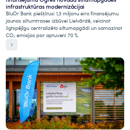
infrastruktūras modernizācijai
BluOr Bank piešķīrusi 1,3 miljonu eiro finansējumu
jaunas siltumtrases izbūvei Lielvārdē, veicinot
ilgtspējīgu centralizēto siltumapgādi un samazinot
CO₂ emisijas par aptuveni 70 %.