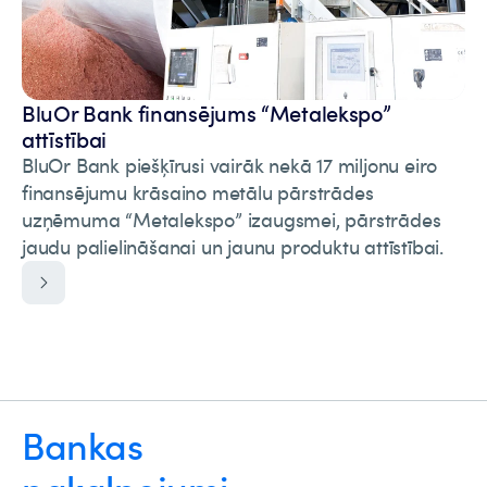
BluOr Bank finansējums “Metalekspo”
attīstībai
BluOr Bank piešķīrusi vairāk nekā 17 miljonu eiro
finansējumu krāsaino metālu pārstrādes
uzņēmuma “Metalekspo” izaugsmei, pārstrādes
jaudu palielināšanai un jaunu produktu attīstībai.
Bankas