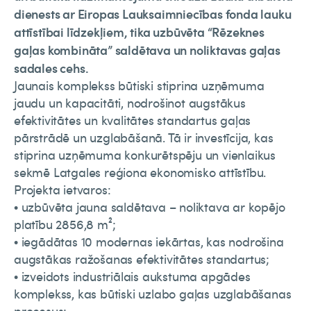
dienests ar Eiropas Lauksaimniecības fonda lauku
attīstībai līdzekļiem, tika uzbūvēta “Rēzeknes
gaļas kombināta” saldētava un noliktavas gaļas
sadales cehs.
Jaunais komplekss būtiski stiprina uzņēmuma
jaudu un kapacitāti, nodrošinot augstākus
efektivitātes un kvalitātes standartus gaļas
pārstrādē un uzglabāšanā. Tā ir investīcija, kas
stiprina uzņēmuma konkurētspēju un vienlaikus
sekmē Latgales reģiona ekonomisko attīstību.
Projekta ietvaros:
• uzbūvēta jauna saldētava – noliktava ar kopējo
platību 2856,8 m²;
• iegādātas 10 modernas iekārtas, kas nodrošina
augstākas ražošanas efektivitātes standartus;
• izveidots industriālais aukstuma apgādes
komplekss, kas būtiski uzlabo gaļas uzglabāšanas