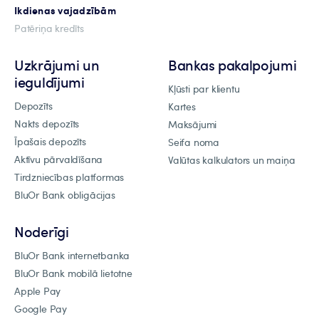
Ikdienas vajadzībām
Patēriņa kredīts
Uzkrājumi un
Bankas pakalpojumi
ieguldījumi
Kļūsti par klientu
Depozīts
Kartes
Nakts depozīts
Maksājumi
Īpašais depozīts
Seifa noma
Aktīvu pārvaldīšana
Valūtas kalkulators un maiņa
Tirdzniecības platformas
BluOr Bank obligācijas
Noderīgi
BluOr Bank internetbanka
BluOr Bank mobilā lietotne
Apple Pay
Google Pay