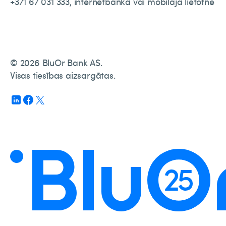
+371 67 031 333, internetbankā vai mobilajā lietotnē
© 2026 BluOr Bank AS.
Visas tiesības aizsargātas.