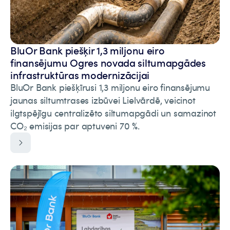
BluOr Bank piešķir 1,3 miljonu eiro
finansējumu Ogres novada siltumapgādes
infrastruktūras modernizācijai
BluOr Bank piešķīrusi 1,3 miljonu eiro finansējumu
jaunas siltumtrases izbūvei Lielvārdē, veicinot
ilgtspējīgu centralizēto siltumapgādi un samazinot
CO₂ emisijas par aptuveni 70 %.