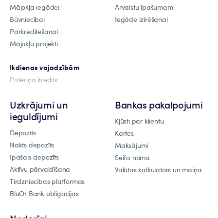
Mājokļa iegādei
Ārvalstu īpašumam
Būvniecībai
Iegāde izīrēšanai
Pārkreditēšanai
Mājokļu projekti
Ikdienas vajadzībām
Patēriņa kredīts
Uzkrājumi un
Bankas pakalpojumi
ieguldījumi
Kļūsti par klientu
Depozīts
Kartes
Nakts depozīts
Maksājumi
Īpašais depozīts
Seifa noma
Aktīvu pārvaldīšana
Valūtas kalkulators un maiņa
Tirdzniecības platformas
BluOr Bank obligācijas