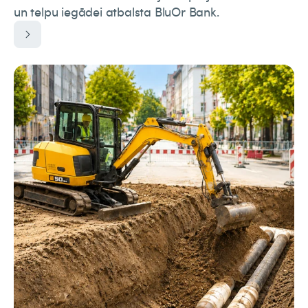
un telpu iegādei atbalsta BluOr Bank.