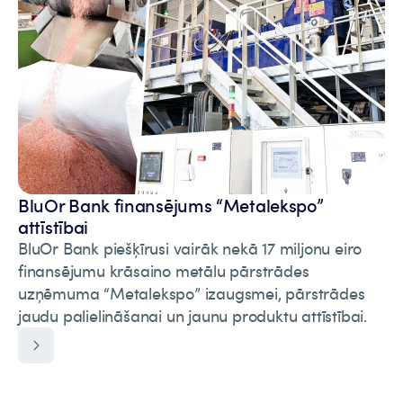
BluOr Bank finansējums “Metalekspo”
attīstībai
BluOr Bank piešķīrusi vairāk nekā 17 miljonu eiro
finansējumu krāsaino metālu pārstrādes
uzņēmuma “Metalekspo” izaugsmei, pārstrādes
jaudu palielināšanai un jaunu produktu attīstībai.