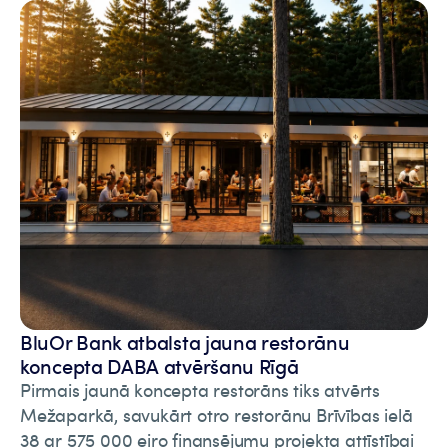
BluOr Bank atbalsta jauna restorānu
koncepta DABA atvēršanu Rīgā
Pirmais jaunā koncepta restorāns tiks atvērts
Mežaparkā, savukārt otro restorānu Brīvības ielā
38 ar 575 000 eiro finansējumu projekta attīstībai