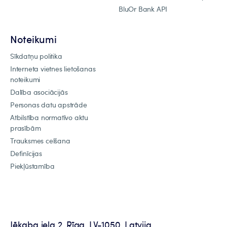
BluOr Bank API
Noteikumi
Sīkdatņu politika
Interneta vietnes lietošanas
noteikumi
Dalība asociācijās
Personas datu apstrāde
Atbilstība normatīvo aktu
prasībām
Trauksmes celšana
Definīcijas
Piekļūstamība
Jēkaba iela 2, Rīga, LV-1050, Latvija