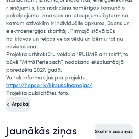
risinājumus, kas nodrošina samērīgas komunālo
pakalpojumu izmaksas un ietaupījumu ilgtermiņā:
katram dzīvoklim ir individuālie apkures, ūdens un
elektroenerģijas skaitītāji. Pirmajā stāvā būs
noliktavas un telpas velosipēdu un bērnu ratiņu
novietošanai.
Projekta arhitektūru veidoja “RUUME arhitekti”, to
būvē “Mitt&Perlebach”, nodošana ekspluatācijā
paredzēta 2027. gadā.
Vairāk informācijas par projektu:
https://hepsor.lv/kirsukalnamajas/
Projekta publicitātes foto.
Atpakaļ
Jaunākās ziņas
Skatīt visas ziņas