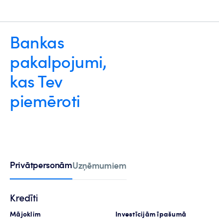
Bankas
pakalpojumi,
kas Tev
piemēroti
Privātpersonām
Uzņēmumiem
Kredīti
Mājoklim
Investīcijām īpašumā