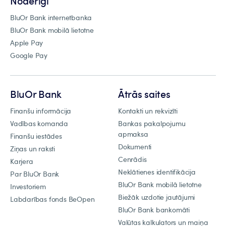
Noderīgi
BluOr Bank internetbanka
BluOr Bank mobilā lietotne
Apple Pay
Google Pay
BluOr Bank
Ātrās saites
Finanšu informācija
Kontakti un rekvizīti
Vadības komanda
Bankas pakalpojumu
apmaksa
Finanšu iestādes
Dokumenti
Ziņas un raksti
Cenrādis
Karjera
Neklātienes identifikācija
Par BluOr Bank
BluOr Bank mobilā lietotne
Investoriem
Biežāk uzdotie jautājumi
Labdarības fonds BeOpen
BluOr Bank bankomāti
Valūtas kalkulators un maiņa