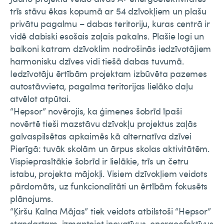
trīs stāvu ēkas kopumā ar 54 dzīvokļiem un plašu
privātu pagalmu – dabas teritoriju, kuras centrā ir
vidē dabiski esošais zaļais pakalns. Plašie logi un
balkoni katram dzīvoklim nodrošinās iedzīvotājiem
harmonisku dzīves vidi tiešā dabas tuvumā.
Iedzīvotāju ērtībām projektam izbūvēta pazemes
autostāvvieta, pagalma teritorijas lielāko daļu
atvēlot atpūtai.
“Hepsor” novērojis, ka ģimenes šobrīd īpaši
novērtē tieši mazstāvu dzīvokļu projektus zaļās
galvaspilsētas apkaimēs kā alternatīva dzīvei
Pierīgā: tuvāk skolām un ārpus skolas aktivitātēm.
Vispieprasītākie šobrīd ir lielākie, trīs un četru
istabu, projekta mājokļi. Visiem dzīvokļiem veidots
pārdomāts, uz funkcionalitāti un ērtībām fokusēts
plānojums.
“Ķiršu Kalna Mājas” tiek veidots atbilstoši “Hepsor”
standartam, izmantojot inovatīvus, energoefektīvus