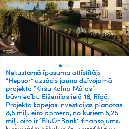
Nekustamā īpašuma attīstītājs
“Hepsor” uzsācis jauna dzīvojamā
projekta “Ķiršu Kalna Mājas”
būvniecību Eiženijas ielā 18, Rīgā.
Projekta kopējās investīcijas plānotas
8,5 milj. eiro apmērā, no kuriem 5,25
milj. eiro ir “BluOr Bank” finansējums.
Jauno projektu veido divas A+ energoefektivitātes