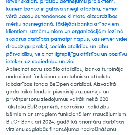
ietver skaidru prasību definējumu projektiem,
kuriem banka ir gatava sniegt atbalstu, ņemot
vērā pasaules tendences klimata aizsardzības
mērķu sasniegšanā. Tādējādi banka arī saviem
klientiem, uzņēmumiem un organizācijām iezīmē
skaidrus darbības pamatprincipus, kas ietver videi
draudzīgu praksi, sociālo atbildību un labu
pārvaldību, veicinot ilgtspējīgu attīstību un pozitīvu
ietekmi uz sabiedrību un vidi.
Apliecinot savu sociālo atbildību, banka turpināja
nodrošināt funkcionālo un tehnisko atbalstu
labdarības fonda BeOpen darbībai. Aizvadītā
gada laikā fonds ir piesaistījis uzņēmēju un
privātpersonu ziedojumus vairāk nekā 620
tūkstošu EUR apmērā, nodrošinot palīdzību
bērniem ar smagiem funkcionāliem traucējumiem.
BluOr Bank arī 2024. gadā kā prioritāru darbības
virzienu saglabās finansējuma nodrošināšanu