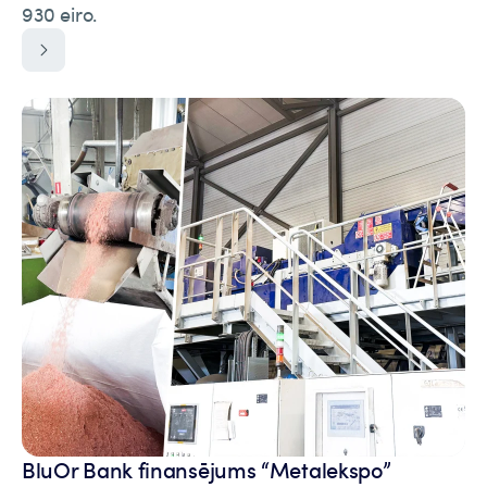
930 eiro.
BluOr Bank finansējums “Metalekspo”