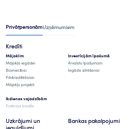
Privātpersonām
Uzņēmumiem
Kredīti
Mājoklim
Investīcijām īpašumā
Mājokļa iegādei
Ārvalstu īpašumam
Būvniecībai
Iegāde izīrēšanai
Pārkreditēšanai
Mājokļu projekti
Ikdienas vajadzībām
Patēriņa kredīts
Uzkrājumi un
Bankas pakalpojumi
ieguldījumi