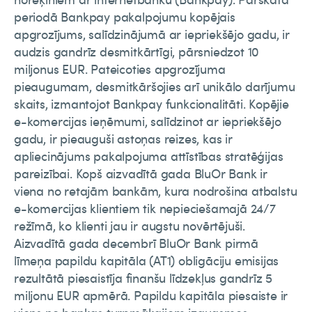
periodā Bankpay pakalpojumu kopējais
apgrozījums, salīdzinājumā ar iepriekšējo gadu, ir
audzis gandrīz desmitkārtīgi, pārsniedzot 10
miljonus EUR. Pateicoties apgrozījuma
pieaugumam, desmitkāršojies arī unikālo darījumu
skaits, izmantojot Bankpay funkcionalitāti. Kopējie
e-komercijas ieņēmumi, salīdzinot ar iepriekšējo
gadu, ir pieauguši astoņas reizes, kas ir
apliecinājums pakalpojuma attīstības stratēģijas
pareizībai. Kopš aizvadītā gada BluOr Bank ir
viena no retajām bankām, kura nodrošina atbalstu
e-komercijas klientiem tik nepieciešamajā 24/7
režīmā, ko klienti jau ir augstu novērtējuši.
Aizvadītā gada decembrī BluOr Bank pirmā
līmeņa papildu kapitāla (AT1) obligāciju emisijas
rezultātā piesaistīja finanšu līdzekļus gandrīz 5
miljonu EUR apmērā. Papildu kapitāla piesaiste ir