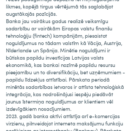
likmes, kopējā tirgus vērtējumā tās saglabājot
augstākajās pozīcijās.
Banka jau vairākus gadus realizē veiksmīgu
sadarbību ar vairākām Eiropas valstu finanšu
tehnoloģiju (fintech) kompānijām, piesaistot
noguldījumus no tādam valstīm kā Vācija, Austrija,
Nīderlande un Spānija. Minētie noguldījumi ir
būtiskas papildu investīcijas Latvijas valsts
ekonomikā, kas bankai nozīmē papildu resursu
pieejamību un to diversifikāciju, bet uzņēmumiem -
papildu līdzekļus attīstībai. Pārskata periodā
minētās sadarbības ietvaros ir attīsta tehnoloģiskā
integrācija, kas nodrošinājusi iespēju piedāvāt
jaunus īstermiņa noguldījumus ar klientiem vēl
izdevīgākiem nosacījumiem.
2023. gadā banka aktīvi attīstīja arī e-komercijas
virzienu, pilnveidojot interneta maksājumu funkciju
norēķiniem ar internetbanku (Bankpay). Pārskata