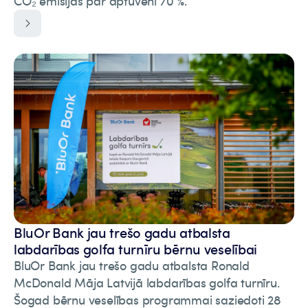
CO₂ emisijas par aptuveni 70 %.
BluOr Bank jau trešo gadu atbalsta
labdarības golfa turnīru bērnu veselībai
BluOr Bank jau trešo gadu atbalsta Ronald
McDonald Māja Latvijā labdarības golfa turnīru.
Šogad bērnu veselības programmai saziedoti 28