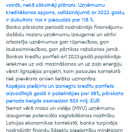
vairāk, nekā sākotnēji plānots. Uzņēmumu
kreditēšanas apjoms, salīdzinājumā ar 2022. gadu,
ir dubultots: tas ir pieaudzis par 118 %.
Banka pārskata periodā nodrošināja finansējumu
dažādu nozaru uzņēmumu izaugsmei un aktīvi
atbalstīja uzņēmumus gan rūpniecības, gan
lauksaimniecības, gan pārtikas ražošanas jomā.
Bankas kredītu portfeli arī 2023.gadā papildināja
ietekmes uz vidi mazināšanas un uz zaļo enerģiju
vērsti ilgtspējas projekti, kam pasaules kontekstā
tiek pievērsta arvien lielāka uzmanība.
Kopējais piešķirto un izsniegto kredītu portfelis
aizvadītajā gadā ir palielinājies par 38%, pārskata
perioda beigās sasniedzot 503 milj. EUR.
Ņemot vērā mazo un vidējo (MVU) uzņēmumu
izaugsmes potenciāla saglabāšanas nozīmību
Latvijas ekonomikas kontekstā, banka turpināja
nodrošināt finanšu līdzekļu pieejamību minētajam