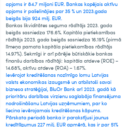
apjoms ir 84.7 miljoni EUR. Bankas kopējais aktīvu
apjoms ir palielinājies par 35 % un 2023.gada
beigās bija 924 milj. EUR.
Bankas likviditātes seguma rādītājs 2023. gada
beigās sasniedza 176.6%. Kapitāla pietiekamības
rādītājs 2023. gada beigās sasniedza 16.19% (pirmā
līmeņa pamata kapitāla pietiekamības rādītājs
14.97%). Sekmīgi ir arī pārējie būtiskākie bankas
finanšu darbības rādītāji: kapitāla atdeve (ROE) –
14.68%, aktīvu atdeve (ROA) – 1.67%.
Ievērojot kreditēšanas nozīmīgo lomu Latvijas
valsts ekonomikas izaugsmē un atbilstoši savai
biznesa stratēģijai, BluOr Bank arī 2023. gadā kā
prioritāru darbības virzienu saglabāja finansējuma
nodrošināšanu Latvijas uzņēmumiem, par ko
liecina ievērojamais kreditēšanas kāpums.
Pārskata periodā banka ir parakstījusi jaunus
kredītlīgumus 227 milj. EUR apmērā, kas ir par 51%