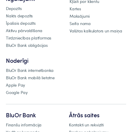
Kļūsti par klientu
Depozīts
Kartes
Nakts depozīts
Maksājumi
Īpašais depozīts
Seifa noma
Aktīvu pārvaldīšana
Valūtas kalkulators un maiņa
Tirdzniecības platformas
BluOr Bank obligācijas
Noderīgi
BluOr Bank internetbanka
BluOr Bank mobilā lietotne
Apple Pay
Google Pay
BluOr Bank
Ātrās saites
Finanšu informācija
Kontakti un rekvizīti