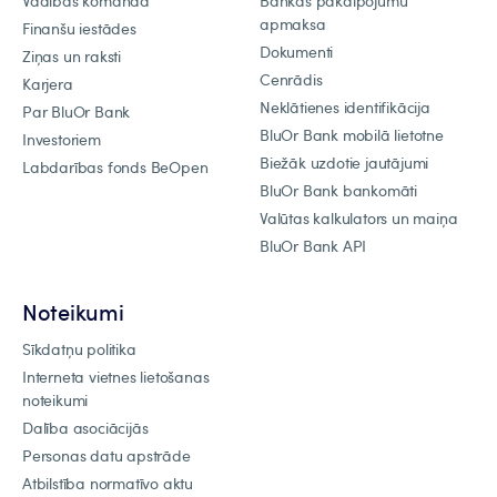
Vadības komanda
Bankas pakalpojumu
apmaksa
Finanšu iestādes
Dokumenti
Ziņas un raksti
Cenrādis
Karjera
Neklātienes identifikācija
Par BluOr Bank
BluOr Bank mobilā lietotne
Investoriem
Biežāk uzdotie jautājumi
Labdarības fonds BeOpen
BluOr Bank bankomāti
Valūtas kalkulators un maiņa
BluOr Bank API
Noteikumi
Sīkdatņu politika
Interneta vietnes lietošanas
noteikumi
Dalība asociācijās
Personas datu apstrāde
Atbilstība normatīvo aktu