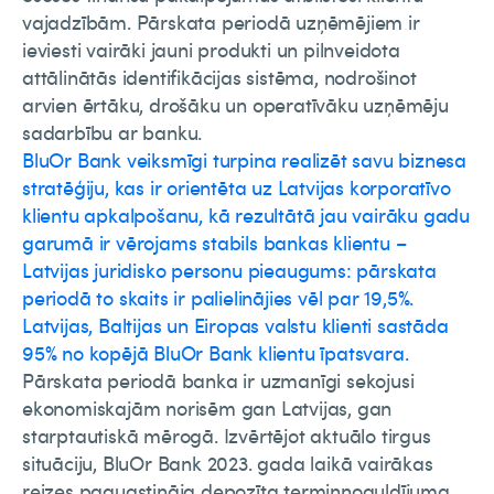
vajadzībām. Pārskata periodā uzņēmējiem ir
ieviesti vairāki jauni produkti un pilnveidota
attālinātās identifikācijas sistēma, nodrošinot
arvien ērtāku, drošāku un operatīvāku uzņēmēju
sadarbību ar banku.
BluOr Bank veiksmīgi turpina realizēt savu biznesa
stratēģiju, kas ir orientēta uz Latvijas korporatīvo
klientu apkalpošanu, kā rezultātā jau vairāku gadu
garumā ir vērojams stabils bankas klientu –
Latvijas juridisko personu pieaugums: pārskata
periodā to skaits ir palielinājies vēl par 19,5%.
Latvijas, Baltijas un Eiropas valstu klienti sastāda
95% no kopējā BluOr Bank klientu īpatsvara.
Pārskata periodā banka ir uzmanīgi sekojusi
ekonomiskajām norisēm gan Latvijas, gan
starptautiskā mērogā. Izvērtējot aktuālo tirgus
situāciju, BluOr Bank 2023. gada laikā vairākas
reizes paaugstināja depozīta termiņnoguldījuma