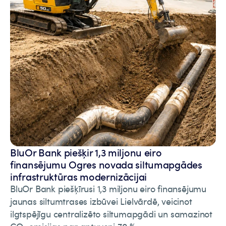
BluOr Bank piešķir 1,3 miljonu eiro
finansējumu Ogres novada siltumapgādes
infrastruktūras modernizācijai
BluOr Bank piešķīrusi 1,3 miljonu eiro finansējumu
jaunas siltumtrases izbūvei Lielvārdē, veicinot
ilgtspējīgu centralizēto siltumapgādi un samazinot