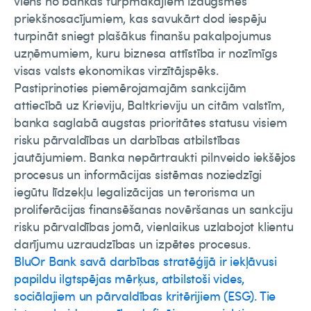
viens no bankas turpmākajiem izaugsmes
priekšnosacījumiem, kas savukārt dod iespēju
turpināt sniegt plašākus finanšu pakalpojumus
uzņēmumiem, kuru biznesa attīstība ir nozīmīgs
visas valsts ekonomikas virzītājspēks.
Pastiprinoties piemērojamajām sankcijām
attiecībā uz Krieviju, Baltkrieviju un citām valstīm,
banka saglabā augstas prioritātes statusu visiem
risku pārvaldības un darbības atbilstības
jautājumiem. Banka nepārtraukti pilnveido iekšējos
procesus un informācijas sistēmas noziedzīgi
iegūtu līdzekļu legalizācijas un terorisma un
proliferācijas finansēšanas novēršanas un sankciju
risku pārvaldības jomā, vienlaikus uzlabojot klientu
darījumu uzraudzības un izpētes procesus.
BluOr Bank savā darbības stratēģijā ir iekļāvusi
papildu ilgtspējas mērķus, atbilstoši vides,
sociālajiem un pārvaldības kritērijiem (ESG). Tie