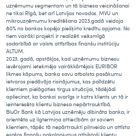
uzņēmumu segmentam un tā biznesa veicināšanai
ne tikai Rīgā, bet arī Latvijas novados. MVU un
mikrouzņēmumu kreditēšana 2023.gadā veidoja
80% no bankas kopējo piešķirto kredītu apjoma. No
tiem vairāki projekti ir realizēti veiksmīgā
sadarbībā ar valsts attīstības finanšu institūciju
ALTUM.
2023. gadā, apstākļos, kad uzņēmumu biznesu
ievērojami ietekmēja vairākkārtējais EURIBOR
likmes kāpums, banka savu atbalsta pasākumu
ietvaros piedāvāja risinājumus, kas palīdzētu
klientiem pielāgoties tirgus situācijai, tādējādi
apliecinot, ka bankai svarīgs ir katrs klients un tā ir
ieinteresēta klientu biznesa nepārtrauktībā.
BluOr Bank kā Latvijas uzņēmēju dibināta banka, ir
orientēta uz ilgtermiņa attiecībām ar saviem
klientiem, tāpēc tā nepārtraukti pilnveido un attīsta
esošos finanšu pakalpojumus atbilstoši klientu