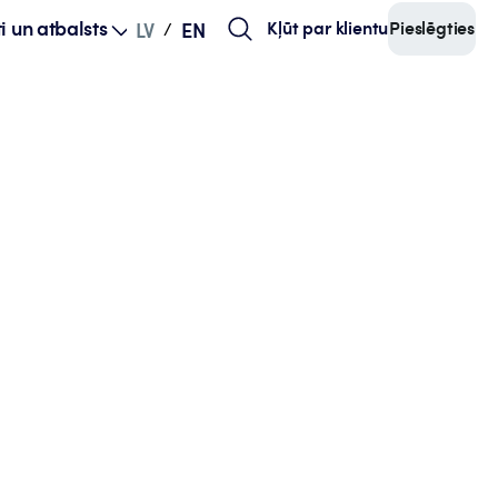
i un atbalsts
Kļūt par klientu
Pieslēgties
LV
EN
/