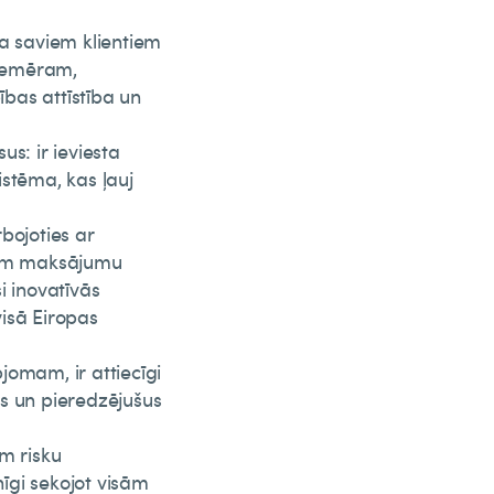
ka saviem klientiem
piemēram,
bas attīstība un
s: ir ieviesta
stēma, kas ļauj
bojoties ar
ajam maksājumu
i inovatīvās
visā Eiropas
jomam, ir attiecīgi
s un pieredzējušus
m risku
īgi sekojot visām