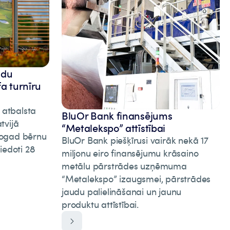
adu
fa turnīru
 atbalsta
BluOr Bank finansējums
tvijā
“Metalekspo” attīstībai
 Šogad bērnu
BluOr Bank piešķīrusi vairāk nekā 17
iedoti 28
miljonu eiro finansējumu krāsaino
metālu pārstrādes uzņēmuma
“Metalekspo” izaugsmei, pārstrādes
jaudu palielināšanai un jaunu
produktu attīstībai.