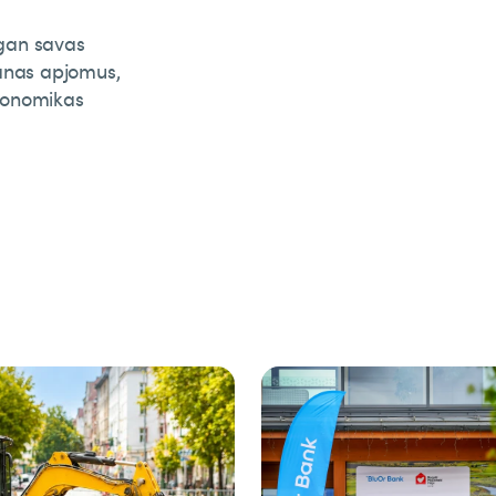
 gan savas
šanas apjomus,
konomikas