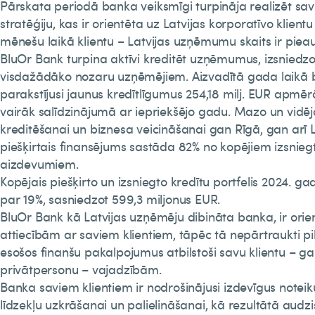
Pārskata periodā banka veiksmīgi turpināja realizēt sa
stratēģiju, kas ir orientēta uz Latvijas korporatīvo klien
mēnešu laikā klientu – Latvijas uzņēmumu skaits ir piea
BluOr Bank turpina aktīvi kreditēt uzņēmumus, izsniedz
visdažādāko nozaru uzņēmējiem. Aizvadītā gada laikā 
parakstījusi jaunus kredītlīgumus 254,18 milj. EUR apmērā
vairāk salīdzinājumā ar iepriekšējo gadu. Mazo un vid
kreditēšanai un biznesa veicināšanai gan Rīgā, gan arī 
piešķirtais finansējums sastāda 82% no kopējiem izsnieg
aizdevumiem.
Kopējais piešķirto un izsniegto kredītu portfelis 2024. gadā
par 19%, sasniedzot 599,3 miljonus EUR.
BluOr Bank kā Latvijas uzņēmēju dibināta banka, ir orie
attiecībām ar saviem klientiem, tāpēc tā nepārtraukti pi
esošos finanšu pakalpojumus atbilstoši savu klientu –
privātpersonu – vajadzībām.
Banka saviem klientiem ir nodrošinājusi izdevīgus notei
līdzekļu uzkrāšanai un palielināšanai, kā rezultātā audz