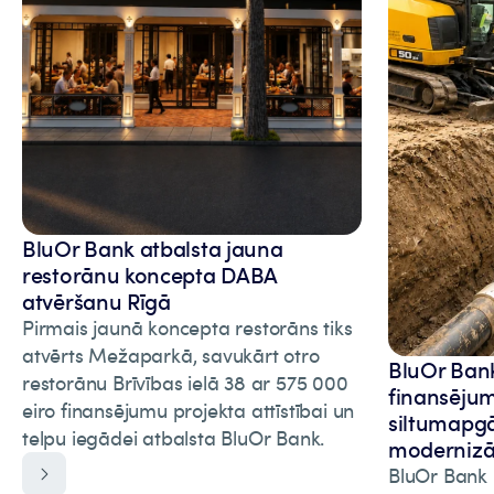
BluOr Bank atbalsta jauna
restorānu koncepta DABA
atvēršanu Rīgā
Pirmais jaunā koncepta restorāns tiks
atvērts Mežaparkā, savukārt otro
BluOr Bank 
restorānu Brīvības ielā 38 ar 575 000
finansēju
eiro finansējumu projekta attīstībai un
siltumapgā
telpu iegādei atbalsta BluOr Bank.
modernizāc
BluOr Bank p