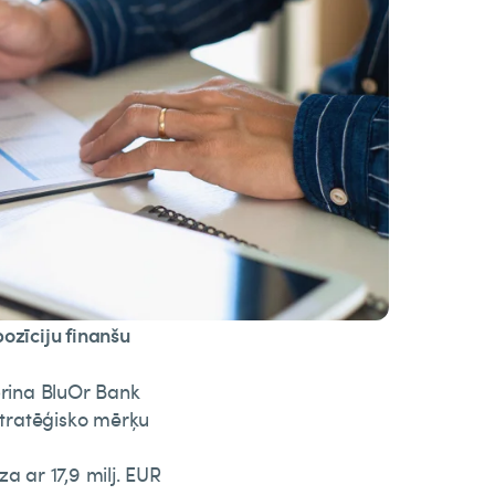
ozīciju finanšu
prina BluOr Bank
 stratēģisko mērķu
a ar 17,9 milj. EUR