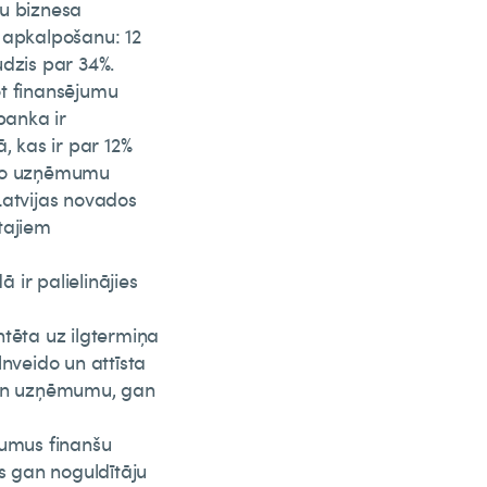
vu biznesa
tu apkalpošanu: 12
udzis par 34%.
ot finansējumu
banka ir
, kas ir par 12%
ējo uzņēmumu
Latvijas novados
tajiem
 ir palielinājies
ntēta uz ilgtermiņa
lnveido un attīsta
 gan uzņēmumu, gan
kumus finanšu
is gan noguldītāju