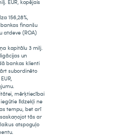
lj. EUR, kopējais
dza 156,28%,
e bankas finanšu
vu atdeve (ROA)
ņa kapitālu 3 milj.
igācijas un
dā bankas klienti
kārt subordinēto
i EUR,
ājumu.
itātei, mērķtiecībai
iegūtie līdzekļi ne
as tempu, bet arī
 saskaņojot tās ar
laikus atspoguļo
mentu.