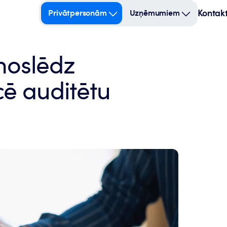
Kontakt
Privātpersonām
Uzņēmumiem
noslēdz
cē auditētu