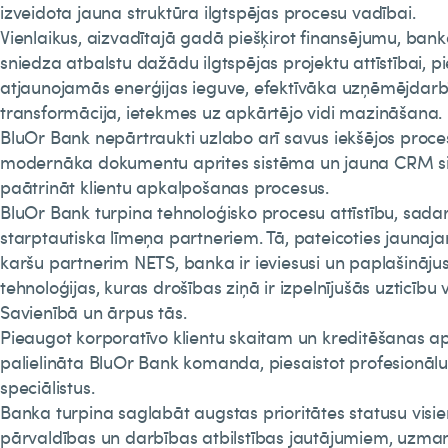
izveidota jauna struktūra ilgtspējas procesu vadībai.
Vienlaikus, aizvadītajā gadā piešķirot finansējumu, ban
sniedza atbalstu dažādu ilgtspējas projektu attīstībai, 
atjaunojamās enerģijas ieguve, efektīvāka uzņēmējdarbī
transformācija, ietekmes uz apkārtējo vidi mazināšana.
BluOr Bank nepārtraukti uzlabo arī savus iekšējos procesu
modernāka dokumentu aprites sistēma un jauna CRM si
paātrināt klientu apkalpošanas procesus.
BluOr Bank turpina tehnoloģisko procesu attīstību, sadar
starptautiska līmeņa partneriem. Tā, pateicoties jaun
karšu partnerim NETS, banka ir ieviesusi un paplašinājus
tehnoloģijas, kuras drošības ziņā ir izpelnījušās uzticību 
Savienībā un ārpus tās.
Pieaugot korporatīvo klientu skaitam un kreditēšanas ap
palielināta BluOr Bank komanda, piesaistot profesionālu
speciālistus.
Banka turpina saglabāt augstas prioritātes statusu visie
pārvaldības un darbības atbilstības jautājumiem, uzman