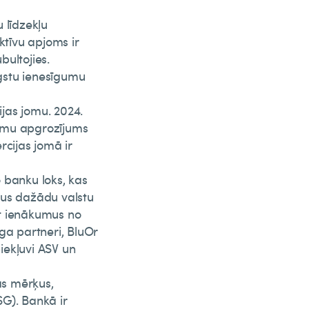
 līdzekļu
ktīvu apjoms ir
bultojies.
ugstu ienesīgumu
ijas jomu. 2024.
ījumu apgrozījums
rcijas jomā ir
 banku loks, kas
mus dažādu valstu
not ienākumus no
ga partneri, BluOr
iekļuvi ASV un
as mērķus,
SG). Bankā ir