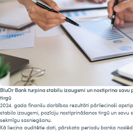
BluOr Bank turpina stabilu izaugsmi un nostiprina savu p
tirgū
2024. gada finanšu darbības rezultāti pārliecinoši apsti
stabilo izaugsmi, pozīciju nostiprināšanos tirgū un savu
sekmīgu sasniegšanu.
Kā liecina auditētie dati, pārskata periodu banka noslēdz