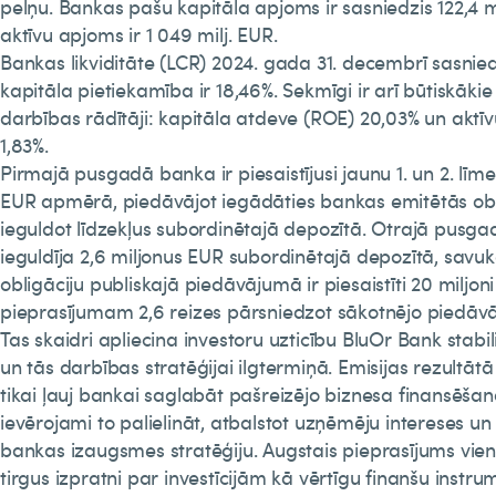
pelņu. Bankas pašu kapitāla apjoms ir sasniedzis 122,4 mi
aktīvu apjoms ir 1 049 milj. EUR.
Bankas likviditāte (LCR) 2024. gada 31. decembrī sasnie
kapitāla pietiekamība ir 18,46%. Sekmīgi ir arī būtiskāki
darbības rādītāji: kapitāla atdeve (ROE) 20,03% un aktī
1,83%.
Pirmajā pusgadā banka ir piesaistījusi jaunu 1. un 2. līme
EUR apmērā, piedāvājot iegādāties bankas emitētās obl
ieguldot līdzekļus subordinētajā depozītā. Otrajā pusga
ieguldīja 2,6 miljonus EUR subordinētajā depozītā, savu
obligāciju publiskajā piedāvājumā ir piesaistīti 20 miljon
pieprasījumam 2,6 reizes pārsniedzot sākotnējo piedāv
Tas skaidri apliecina investoru uzticību BluOr Bank stabil
un tās darbības stratēģijai ilgtermiņā. Emisijas rezultātā 
tikai ļauj bankai saglabāt pašreizējo biznesa finansēšan
ievērojami to palielināt, atbalstot uzņēmēju intereses un
bankas izaugsmes stratēģiju. Augstais pieprasījums vien
tirgus izpratni par investīcijām kā vērtīgu finanšu instru