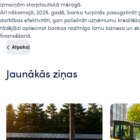
izmaiņām starptautiskā mērogā.
Arī nākamajā, 2025. gadā, banka turpinās paaugstināt
darbības efektivitāti, gan palielināt uzņēmumu kreditē
tādējādi apliecinot bankas nozīmīgo lomu biznesa un e
finansēšanā.
Atpakaļ
Jaunākās ziņas