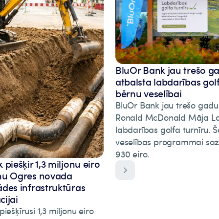
BluOr Bank jau trešo g
atbalsta labdarības gol
bērnu veselībai
BluOr Bank jau trešo gadu
Ronald McDonald Māja La
labdarības golfa turnīru.
veselības programmai saz
930 eiro.
piešķir 1,3 miljonu eiro
mu Ogres novada
des infrastruktūras
ijai
iešķīrusi 1,3 miljonu eiro