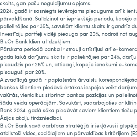
skaits, gan pašu noguldījumu apjoms.
2024. gadā ir sasniegts ievērojams pieaugums arī klientu
pārvaldīšanā. Salīdzinot ar iepriekšējo periodu, kopējo a
palielinājies par 35%, savukārt klientu skaits ir gandrīz du
Investīciju portfeļi vidēji pieauga par 20%, nodrošinot a
BluOr Bank klientu līdzekļiem.
Pārskata periodā banka ir strauji attīstījusi arī e-komerc
gada laikā darījumu skaits ir palielinājies par 24%, dar
pieaudzis par 28% un, attiecīgi, kopējie ienākumi e-kome
pieauguši par 20%.
Aizvadītajā gadā ir paplašināts ārvalstu korespondējošo
bankas klientiem piedāvā ērtākas iespējas veikt darīju
valūtās, vienlaikus stiprinot bankas pozīcijas un palieli
šāda veida operācijām. Savukārt, sadarbojoties ar klīrin
Bank 2024. gadā sāka piedāvāt saviem klientiem tiešu p
Āzijas akciju tirdzniecībai.
BluOr Bank savā darbības stratēģijā ir iekļāvusi ilgtspēj
atbilstoši vides, sociālajiem un pārvaldības kritērijiem (E