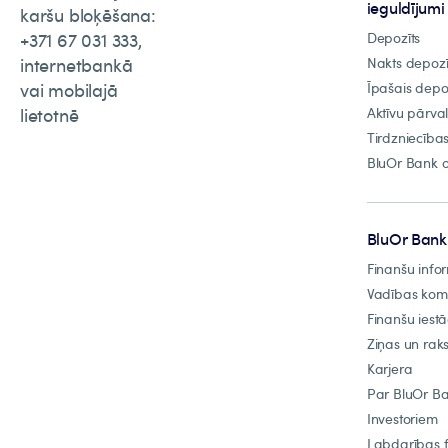
ieguldījumi
karšu bloķēšana:
+371 67 031 333,
Depozīts
internetbankā
Nakts depozī
vai mobilajā
Īpašais depo
lietotnē
Aktīvu pārva
Tirdzniecība
BluOr Bank o
BluOr Bank
Finanšu info
Vadības ko
Finanšu iest
Ziņas un raks
Karjera
Par BluOr B
Investoriem
Labdarības 