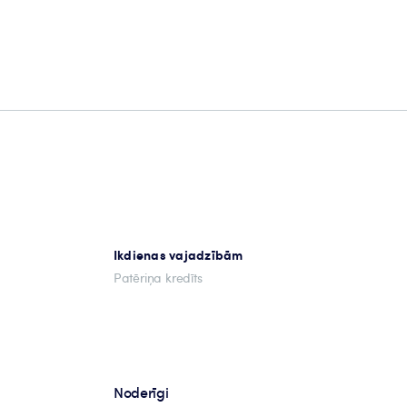
Ikdienas vajadzībām
Patēriņa kredīts
Noderīgi