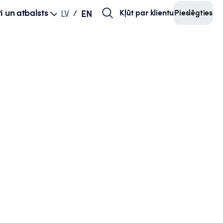
i un atbalsts
Kļūt par klientu
Pieslēgties
LV
EN
/