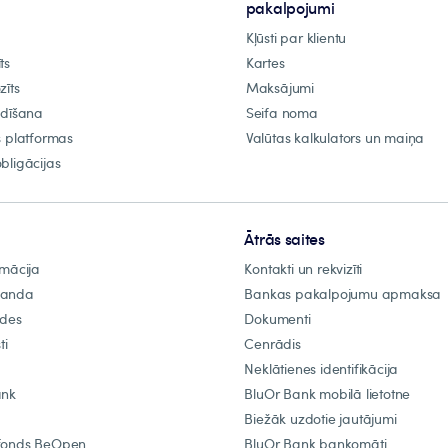
pakalpojumi
Kļūsti par klientu
ts
Kartes
zīts
Maksājumi
ldīšana
Seifa noma
s platformas
Valūtas kalkulators un maiņa
bligācijas
Ātrās saites
rmācija
Kontakti un rekvizīti
manda
Bankas pakalpojumu apmaksa
ādes
Dokumenti
ti
Cenrādis
Neklātienes identifikācija
ank
BluOr Bank mobilā lietotne
Biežāk uzdotie jautājumi
fonds BeOpen
BluOr Bank bankomāti