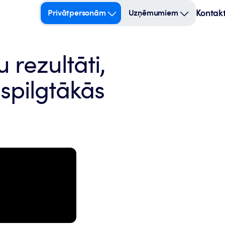
Kontakt
Privātpersonām
Uzņēmumiem
 rezultāti,
 spilgtākās