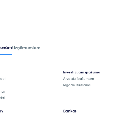
rsonām
Uzņēmumiem
Investīcijām īpašumā
ādei
Ārvalstu īpašumam
Iegāde izīrēšanai
nai
kti
un
Bankas