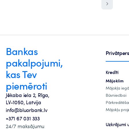
Bankas
Privātpe
pakalpojumi,
kas Tev
Kredīti
Mājoklim
piemēroti
Mājokļa ieg
Jēkaba iela 2, Rīga,
Būvniecībai
LV-1050, Latvija
Pārkreditēša
info@bluorbank.lv
Mājokļu proje
+371 67 031 333
Uzkrājumi 
24/7 maksājumu