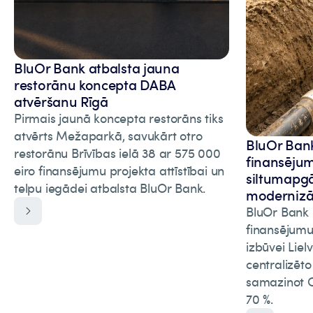
BluOr Bank atbalsta jauna
restorānu koncepta DABA
atvēršanu Rīgā
Pirmais jaunā koncepta restorāns tiks
atvērts Mežaparkā, savukārt otro
BluOr Bank 
restorānu Brīvības ielā 38 ar 575 000
finansēju
eiro finansējumu projekta attīstībai un
siltumapgā
telpu iegādei atbalsta BluOr Bank.
modernizāc
BluOr Bank p
finansējumu
izbūvei Liel
centralizēt
samazinot C
70 %.