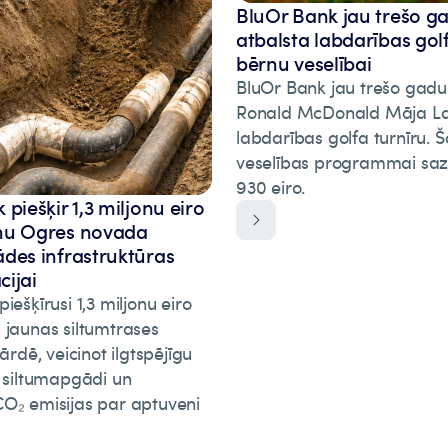
BluOr Bank jau trešo g
atbalsta labdarības gol
bērnu veselībai
BluOr Bank jau trešo gadu
Ronald McDonald Māja La
labdarības golfa turnīru.
veselības programmai saz
930 eiro.
piešķir 1,3 miljonu eiro
mu Ogres novada
des infrastruktūras
ijai
iešķīrusi 1,3 miljonu eiro
 jaunas siltumtrases
vārdē, veicinot ilgtspējīgu
o siltumapgādi un
O₂ emisijas par aptuveni