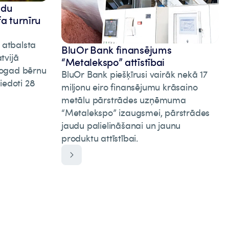
adu
fa turnīru
 atbalsta
BluOr Bank finansējums
tvijā
“Metalekspo” attīstībai
 Šogad bērnu
BluOr Bank piešķīrusi vairāk nekā 17
iedoti 28
miljonu eiro finansējumu krāsaino
metālu pārstrādes uzņēmuma
“Metalekspo” izaugsmei, pārstrādes
jaudu palielināšanai un jaunu
produktu attīstībai.