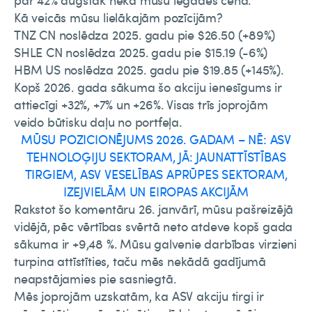
par 42% augstāk nekā mūsu iegādes cena.
Kā veicās mūsu lielākajām pozīcijām?
TNZ CN noslēdza 2025. gadu pie $26.50 (+89%)
SHLE CN noslēdza 2025. gadu pie $15.19 (-6%)
HBM US noslēdza 2025. gadu pie $19.85 (+145%).
Kopš 2026. gada sākuma šo akciju ienesīgums ir
attiecīgi +32%, +7% un +26%. Visas trīs joprojām
veido būtisku daļu no portfeļa.
MŪSU POZICIONĒJUMS 2026. GADAM – NĒ: ASV
TEHNOLOĢIJU SEKTORAM, JĀ: JAUNATTĪSTĪBAS
TIRGIEM, ASV VESELĪBAS APRŪPES SEKTORAM,
IZEJVIELĀM UN EIROPAS AKCIJĀM
Rakstot šo komentāru 26. janvārī, mūsu pašreizējā
vidējā, pēc vērtības svērtā neto atdeve kopš gada
sākuma ir +9,48 %. Mūsu galvenie darbības virzieni
turpina attīstīties, taču mēs nekādā gadījumā
neapstājamies pie sasniegtā.
Mēs joprojām uzskatām, ka ASV akciju tirgi ir