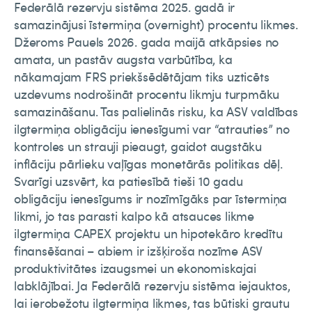
Federālā rezervju sistēma 2025. gadā ir
samazinājusi īstermiņa (overnight) procentu likmes.
Džeroms Pauels 2026. gada maijā atkāpsies no
amata, un pastāv augsta varbūtība, ka
nākamajam FRS priekšsēdētājam tiks uzticēts
uzdevums nodrošināt procentu likmju turpmāku
samazināšanu. Tas palielinās risku, ka ASV valdības
ilgtermiņa obligāciju ienesīgumi var “atrauties” no
kontroles un strauji pieaugt, gaidot augstāku
inflāciju pārlieku vaļīgas monetārās politikas dēļ.
Svarīgi uzsvērt, ka patiesībā tieši 10 gadu
obligāciju ienesīgums ir nozīmīgāks par īstermiņa
likmi, jo tas parasti kalpo kā atsauces likme
ilgtermiņa CAPEX projektu un hipotekāro kredītu
finansēšanai – abiem ir izšķiroša nozīme ASV
produktivitātes izaugsmei un ekonomiskajai
labklājībai. Ja Federālā rezervju sistēma iejauktos,
lai ierobežotu ilgtermiņa likmes, tas būtiski grautu