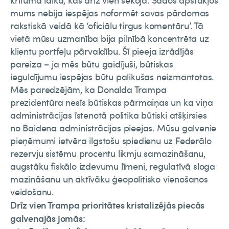
krituma laikā, kas drīz vien sekoja. Šādos apstākļos
mums nebija iespējas noformēt savas pārdomas
rakstiskā veidā kā ‘oficiālu tirgus komentāru’. Tā
vietā mūsu uzmanība bija pilnībā koncentrēta uz
klientu portfeļu pārvaldību. Šī pieeja izrādījās
pareiza – ja mēs būtu gaidījuši, būtiskas
ieguldījumu iespējas būtu palikušas neizmantotas.
Mēs paredzējām, ka Donalda Trampa
prezidentūra nesīs būtiskas pārmaiņas un ka viņa
administrācijas īstenotā politika būtiski atšķirsies
no Baidena administrācijas pieejas. Mūsu galvenie
pieņēmumi ietvēra ilgstošu spiedienu uz Federālo
rezervju sistēmu procentu likmju samazināšanu,
augstāku fiskālo izdevumu līmeni, regulatīvā sloga
mazināšanu un aktīvāku ģeopolitisko vienošanos
veidošanu.
Drīz vien Trampa prioritātes kristalizējās piecās
galvenajās jomās: