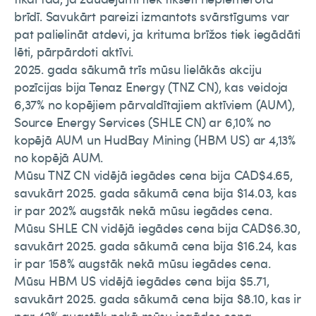
brīdī. Savukārt pareizi izmantots svārstīgums var
pat palielināt atdevi, ja krituma brīžos tiek iegādāti
lēti, pārpārdoti aktīvi.
2025. gada sākumā trīs mūsu lielākās akciju
pozīcijas bija Tenaz Energy (TNZ CN), kas veidoja
6,37% no kopējiem pārvaldītajiem aktīviem (AUM),
Source Energy Services (SHLE CN) ar 6,10% no
kopējā AUM un HudBay Mining (HBM US) ar 4,13%
no kopējā AUM.
Mūsu TNZ CN vidējā iegādes cena bija CAD$4.65,
savukārt 2025. gada sākumā cena bija $14.03, kas
ir par 202% augstāk nekā mūsu iegādes cena.
Mūsu SHLE CN vidējā iegādes cena bija CAD$6.30,
savukārt 2025. gada sākumā cena bija $16.24, kas
ir par 158% augstāk nekā mūsu iegādes cena.
Mūsu HBM US vidējā iegādes cena bija $5.71,
savukārt 2025. gada sākumā cena bija $8.10, kas ir