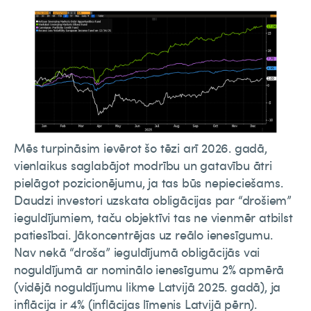
Mēs turpināsim ievērot šo tēzi arī 2026. gadā,
vienlaikus saglabājot modrību un gatavību ātri
pielāgot pozicionējumu, ja tas būs nepieciešams.
Daudzi investori uzskata obligācijas par “drošiem”
ieguldījumiem, taču objektīvi tas ne vienmēr atbilst
patiesībai. Jākoncentrējas uz reālo ienesīgumu.
Nav nekā “droša” ieguldījumā obligācijās vai
noguldījumā ar nominālo ienesīgumu 2% apmērā
(vidējā noguldījumu likme Latvijā 2025. gadā), ja
inflācija ir 4% (inflācijas līmenis Latvijā pērn).