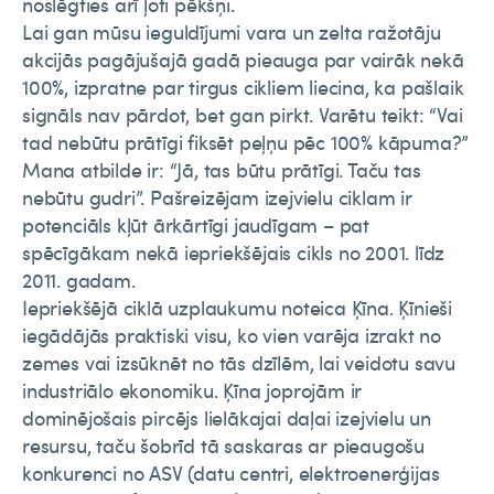
noslēgties arī ļoti pēkšņi.
Lai gan mūsu ieguldījumi vara un zelta ražotāju
akcijās pagājušajā gadā pieauga par vairāk nekā
100%, izpratne par tirgus cikliem liecina, ka pašlaik
signāls nav pārdot, bet gan pirkt. Varētu teikt: “Vai
tad nebūtu prātīgi fiksēt peļņu pēc 100% kāpuma?”
Mana atbilde ir: “Jā, tas būtu prātīgi. Taču tas
nebūtu gudri”. Pašreizējam izejvielu ciklam ir
potenciāls kļūt ārkārtīgi jaudīgam – pat
spēcīgākam nekā iepriekšējais cikls no 2001. līdz
2011. gadam.
Iepriekšējā ciklā uzplaukumu noteica Ķīna. Ķīnieši
iegādājās praktiski visu, ko vien varēja izrakt no
zemes vai izsūknēt no tās dzīlēm, lai veidotu savu
industriālo ekonomiku. Ķīna joprojām ir
dominējošais pircējs lielākajai daļai izejvielu un
resursu, taču šobrīd tā saskaras ar pieaugošu
konkurenci no ASV (datu centri, elektroenerģijas