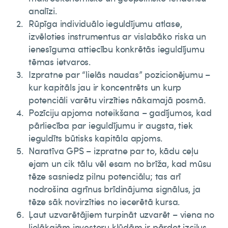
analīzi.
Rūpīga individuālo ieguldījumu atlase,
izvēloties instrumentus ar vislabāko riska un
ienesīguma attiecību konkrētās ieguldījumu
tēmas ietvaros.
Izpratne par “lielās naudas” pozicionējumu –
kur kapitāls jau ir koncentrēts un kurp
potenciāli varētu virzīties nākamajā posmā.
Pozīciju apjoma noteikšana – gadījumos, kad
pārliecība par ieguldījumu ir augsta, tiek
ieguldīts būtisks kapitāla apjoms.
Naratīva GPS – izpratne par to, kādu ceļu
ejam un cik tālu vēl esam no brīža, kad mūsu
tēze sasniedz pilnu potenciālu; tas arī
nodrošina agrīnus brīdinājuma signālus, ja
tēze sāk novirzīties no iecerētā kursa.
Ļaut uzvarētājiem turpināt uzvarēt – viena no
lielākajām investoru kļūdām ir pārdot izcilus