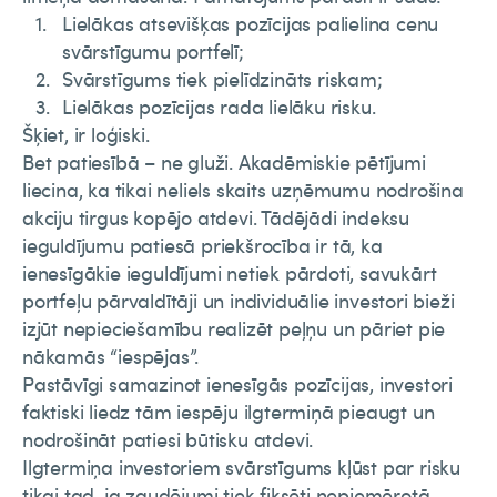
Lielākas atsevišķas pozīcijas palielina cenu
svārstīgumu portfelī;
Svārstīgums tiek pielīdzināts riskam;
Lielākas pozīcijas rada lielāku risku.
Šķiet, ir loģiski.
Bet patiesībā – ne gluži. Akadēmiskie pētījumi
liecina, ka tikai neliels skaits uzņēmumu nodrošina
akciju tirgus kopējo atdevi. Tādējādi indeksu
ieguldījumu patiesā priekšrocība ir tā, ka
ienesīgākie ieguldījumi netiek pārdoti, savukārt
portfeļu pārvaldītāji un individuālie investori bieži
izjūt nepieciešamību realizēt peļņu un pāriet pie
nākamās “iespējas”.
Pastāvīgi samazinot ienesīgās pozīcijas, investori
faktiski liedz tām iespēju ilgtermiņā pieaugt un
nodrošināt patiesi būtisku atdevi.
Ilgtermiņa investoriem svārstīgums kļūst par risku
tikai tad, ja zaudējumi tiek fiksēti nepiemērotā