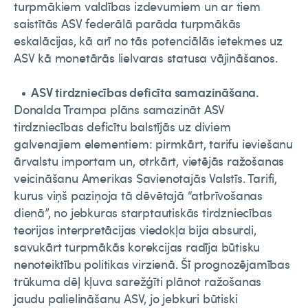
turpmākiem valdības izdevumiem un ar tiem
saistītās ASV federālā parāda turpmākās
eskalācijas, kā arī no tās potenciālās ietekmes uz
ASV kā monetārās lielvaras statusa vājināšanos.
ASV tirdzniecības deficīta samazināšana.
Donalda Trampa plāns samazināt ASV
tirdzniecības deficītu balstījās uz diviem
galvenajiem elementiem: pirmkārt, tarifu ieviešanu
ārvalstu importam un, otrkārt, vietējās ražošanas
veicināšanu Amerikas Savienotajās Valstīs. Tarifi,
kurus viņš paziņoja tā dēvētajā “atbrīvošanas
dienā”, no jebkuras starptautiskās tirdzniecības
teorijas interpretācijas viedokļa bija absurdi,
savukārt turpmākās korekcijas radīja būtisku
nenoteiktību politikas virzienā. Šī prognozējamības
trūkuma dēļ kļuva sarežģīti plānot ražošanas
jaudu palielināšanu ASV, jo jebkuri būtiski