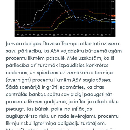
Janvāra beigās Davosā Tramps atkārtoti uzsvēra
savu pārliecību, ka ASV vajadzētu būt zemākajām
procentu likmēm pasaulē. Mēs uzskatām, ka šī
pārliecība arī turpmāk izpaudīsies konkrētos
nodomos, un spiediens uz zemākām īstermiņa
(overnight) procentu likmēm ASV saglabāsies.
Šādā scenārijā ir grūti iedomāties, ka citas
centrālās bankas spētu savlaicīgi paaugstināt
procentu likmes gadījumā, ja inflācija atkal sāktu
pieaugt. Tas būtiski palielina inflācijas
augšupvērsto risku un rada ievērojamu procentu
likmju risku ilgtermiņa obligāciju turētājiem.