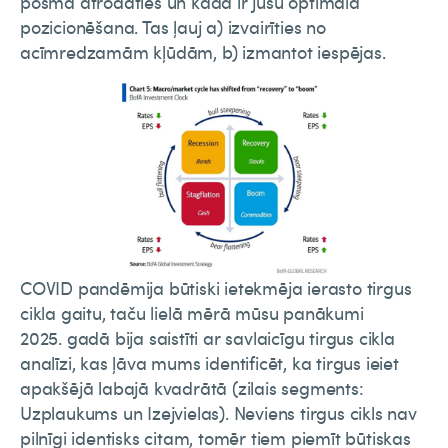
posmā atrodaties un kāda ir jūsu optimālā
pozicionēšana. Tas ļauj a) izvairīties no
acīmredzamām kļūdām, b) izmantot iespējas.
COVID pandēmija būtiski ietekmēja ierasto tirgus
cikla gaitu, taču lielā mērā mūsu panākumi
2025. gadā bija saistīti ar savlaicīgu tirgus cikla
analīzi, kas ļāva mums identificēt, ka tirgus ieiet
apakšējā labajā kvadrātā (zilais segments:
Uzplaukums un Izejvielas). Neviens tirgus cikls nav
pilnīgi identisks citam, tomēr tiem piemīt būtiskas