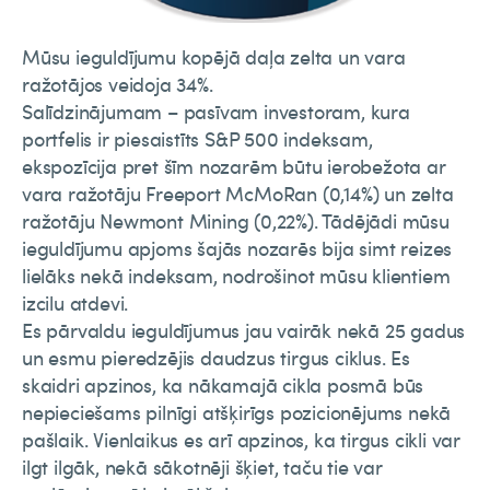
Mūsu ieguldījumu kopējā daļa zelta un vara
ražotājos veidoja 34%.
Salīdzinājumam – pasīvam investoram, kura
portfelis ir piesaistīts S&P 500 indeksam,
ekspozīcija pret šīm nozarēm būtu ierobežota ar
vara ražotāju Freeport McMoRan (0,14%) un zelta
ražotāju Newmont Mining (0,22%). Tādējādi mūsu
ieguldījumu apjoms šajās nozarēs bija simt reizes
lielāks nekā indeksam, nodrošinot mūsu klientiem
izcilu atdevi.
Es pārvaldu ieguldījumus jau vairāk nekā 25 gadus
un esmu pieredzējis daudzus tirgus ciklus. Es
skaidri apzinos, ka nākamajā cikla posmā būs
nepieciešams pilnīgi atšķirīgs pozicionējums nekā
pašlaik. Vienlaikus es arī apzinos, ka tirgus cikli var
ilgt ilgāk, nekā sākotnēji šķiet, taču tie var