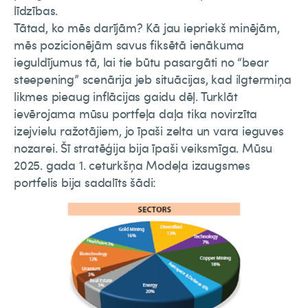
līdzības.
Tātad, ko mēs darījām? Kā jau iepriekš minējām,
mēs pozicionējām savus fiksētā ienākuma
ieguldījumus tā, lai tie būtu pasargāti no “bear
steepening” scenārija jeb situācijas, kad ilgtermiņa
likmes pieaug inflācijas gaidu dēļ. Turklāt
ievērojama mūsu portfeļa daļa tika novirzīta
izejvielu ražotājiem, jo īpaši zelta un vara ieguves
nozarei. Šī stratēģija bija īpaši veiksmīga. Mūsu
2025. gada 1. ceturkšņa Modeļa izaugsmes
portfelis bija sadalīts šādi: