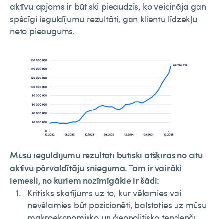
aktīvu apjoms ir būtiski pieaudzis, ko veicināja gan
spēcīgi ieguldījumu rezultāti, gan klientu līdzekļu
neto pieaugums.
Mūsu ieguldījumu rezultāti būtiski atšķiras no citu
aktīvu pārvaldītāju snieguma. Tam ir vairāki
iemesli, no kuriem nozīmīgākie ir šādi:
Kritisks skatījums uz to, kur vēlamies vai
nevēlamies būt pozicionēti, balstoties uz mūsu
makroekonomisko un ģeopolitisko tendenču