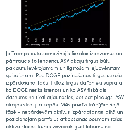
Ja Tramps būtu samazinājis fiskālos izdevumus un
pārtraucis šo tendenci, ASV akciju tirgus būtu
pakļauts ievērojamam un ilgstošam lejupvērstam
spiedienam. Pēc DOGE paziņošanas tirgos sekoja
izpārdošana, taču, tiklīdz tirgus dalībnieki saprata,
ka DOGE netiks īstenots un ka ASV fiskālais
dāsnums ne tikai atjaunosies, bet pat pieaugs, ASV
akcijas strauji atkopās. Mēs precīzi trāpījām šajā
fāzē – nepārdevām aktīvus izpārdošanas laikā un
pozicionējām portfeļus atkopšanās posmam tajās
aktīvu klasēs, kuras visvairāk gūst labumu no