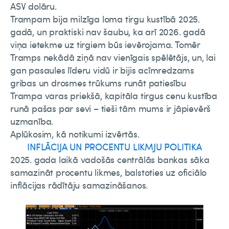
ASV dolāru.
Trampam bija milzīga loma tirgu kustībā 2025.
gadā, un praktiski nav šaubu, ka arī 2026. gadā
viņa ietekme uz tirgiem būs ievērojama. Tomēr
Tramps nekādā ziņā nav vienīgais spēlētājs, un, lai
gan pasaules līderu vidū ir bijis acīmredzams
gribas un drosmes trūkums runāt patiesību
Trampa varas priekšā, kapitāla tirgus cenu kustība
runā pašas par sevi – tieši tām mums ir jāpievērš
uzmanība.
Aplūkosim, kā notikumi izvērtās.
INFLĀCIJA UN PROCENTU LIKMJU POLITIKA
2025. gada laikā vadošās centrālās bankas sāka
samazināt procentu likmes, balstoties uz oficiālo
inflācijas rādītāju samazināšanos.