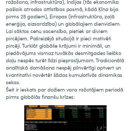
ražošana, infrastruktūra), Indijas (tās ekonomika
pašlaik atrodas attīstības posmā, kādā Ķīna bija
pirms 25 gadiem), Eiropas (infrastruktūra, zaļā
enerģija, aizsardzība) un globālajiem dienvidiem.
Lai sāktos cenu sacensība, pietiek ar diviem
pircējiem. Pašreizējā situācijā ir pieci motivēti
pircēji. Turklāt globālie krājumi ir minimāli, un
piedāvājums vismaz tuvākās desmitgades lielāko
daļu nespēs turēt līdzi pieprasījumam. Tradicionālā
analītiskā domāšana nespēj pilnvērtīgi aptvert un
kvantitatīvi novērtēt šādas kumulatīvās dinamikas
sekas.
Šeit ir ieskats par dažiem vara ražotājiem periodā
pirms globālās finanšu krīzes: