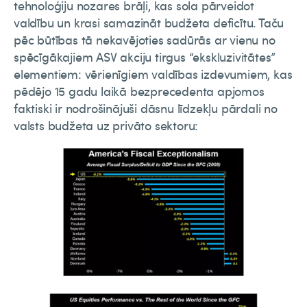
tehnoloģiju nozares brāļi, kas sola pārveidot
valdību un krasi samazināt budžeta deficītu. Taču
pēc būtības tā nekavējoties sadūrās ar vienu no
spēcīgākajiem ASV akciju tirgus “ekskluzivitātes”
elementiem: vērienīgiem valdības izdevumiem, kas
pēdējo 15 gadu laikā bezprecedenta apjomos
faktiski ir nodrošinājuši dāsnu līdzekļu pārdali no
valsts budžeta uz privāto sektoru: