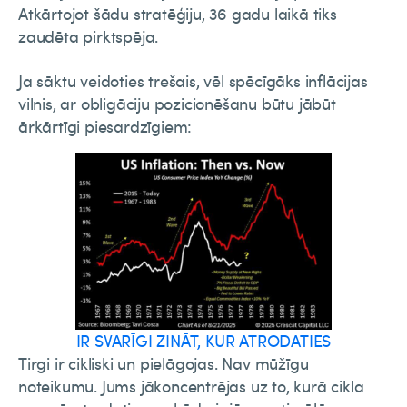
Atkārtojot šādu stratēģiju, 36 gadu laikā tiks
zaudēta pirktspēja.
Ja sāktu veidoties trešais, vēl spēcīgāks inflācijas
vilnis, ar obligāciju pozicionēšanu būtu jābūt
ārkārtīgi piesardzīgiem:
IR SVARĪGI ZINĀT, KUR ATRODATIES
Tirgi ir cikliski un pielāgojas. Nav mūžīgu
noteikumu. Jums jākoncentrējas uz to, kurā cikla