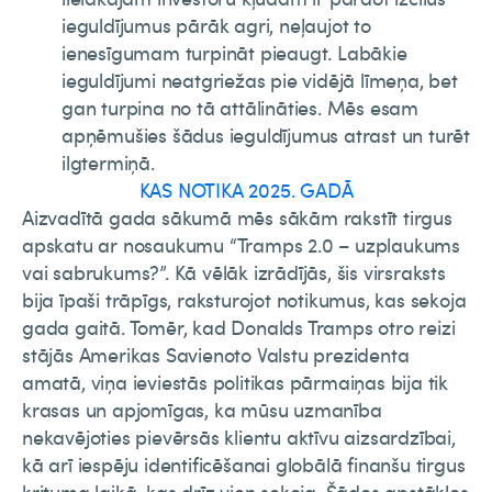
ieguldījumus pārāk agri, neļaujot to
ienesīgumam turpināt pieaugt. Labākie
ieguldījumi neatgriežas pie vidējā līmeņa, bet
gan turpina no tā attālināties. Mēs esam
apņēmušies šādus ieguldījumus atrast un turēt
ilgtermiņā.
KAS NOTIKA 2025. GADĀ
Aizvadītā gada sākumā mēs sākām rakstīt tirgus
apskatu ar nosaukumu “Tramps 2.0 – uzplaukums
vai sabrukums?”. Kā vēlāk izrādījās, šis virsraksts
bija īpaši trāpīgs, raksturojot notikumus, kas sekoja
gada gaitā. Tomēr, kad Donalds Tramps otro reizi
stājās Amerikas Savienoto Valstu prezidenta
amatā, viņa ieviestās politikas pārmaiņas bija tik
krasas un apjomīgas, ka mūsu uzmanība
nekavējoties pievērsās klientu aktīvu aizsardzībai,
kā arī iespēju identificēšanai globālā finanšu tirgus