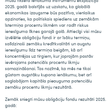
Mūsu fiksētā ienākuma instrumentu ekspozīcija
2025. gadā balstījās uz uzskatu, ka globālā
ekonomikas izaugsme būs pozitīva, vienlaikus
apzinoties, ka politiskais spiediens uz zemākām
īstermiņa procentu likmēm var radīt riskus
ienesīguma līknes garajā galā. Attiecīgi visi mūsu
izvēlētie obligāciju fondi ir ar īsāku termiņu,
salīdzinoši zemāku kredītkvalitāti un augstu
ienesīgumu līdz termiņa beigām, kā arī
koncentrējas uz tirgiem, kur joprojām pastāv
ievērojams potenciāls procentu likmju
samazināšanai. Tas nozīmē, ka mēs ne tikai
gūstam augstāku kupona ienākumu, bet arī
saglabājam kapitāla pieauguma potenciālu
zemāku procentu likmju rezultātā.
Zemāk sniegti mūsu obligāciju fondu rezultāti 2025.
gadā: