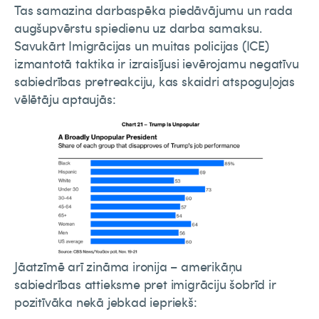
Tas samazina darbaspēka piedāvājumu un rada
augšupvērstu spiedienu uz darba samaksu.
Savukārt Imigrācijas un muitas policijas (ICE)
izmantotā taktika ir izraisījusi ievērojamu negatīvu
sabiedrības pretreakciju, kas skaidri atspoguļojas
vēlētāju aptaujās:
Jāatzīmē arī zināma ironija – amerikāņu
sabiedrības attieksme pret imigrāciju šobrīd ir
pozitīvāka nekā jebkad iepriekš: