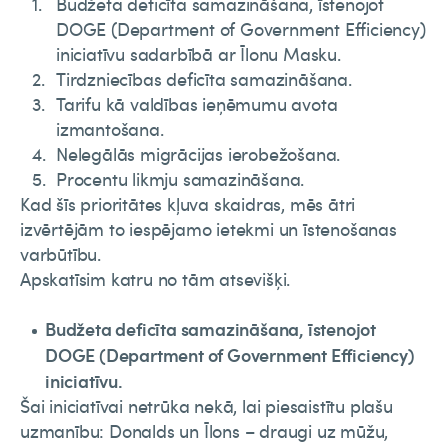
Budžeta deficīta samazināšana, īstenojot
DOGE (Department of Government Efficiency)
iniciatīvu sadarbībā ar Īlonu Masku.
Tirdzniecības deficīta samazināšana.
Tarifu kā valdības ieņēmumu avota
izmantošana.
Nelegālās migrācijas ierobežošana.
Procentu likmju samazināšana.
Kad šīs prioritātes kļuva skaidras, mēs ātri
izvērtējām to iespējamo ietekmi un īstenošanas
varbūtību.
Apskatīsim katru no tām atsevišķi.
Budžeta deficīta samazināšana, īstenojot
DOGE (Department of Government Efficiency)
iniciatīvu.
Šai iniciatīvai netrūka nekā, lai piesaistītu plašu
uzmanību: Donalds un Īlons – draugi uz mūžu,