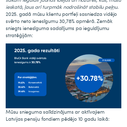
ieskatā, ļaus arī turpmāk nodrošināt stabilu peļņu.
2025. gadā mūsu klientu portfeļi sasniedza vidējo
svērto neto ienesīgumu 30,78% apmērā. Zemāk
sniegts ienesīguma sadalījums pa ieguldījumu
stratēģijām:
Mūsu snieguma salīdzinājums ar aktīvajiem
Latvijas pensiju fondiem pēdējo 10 gadu laikā: