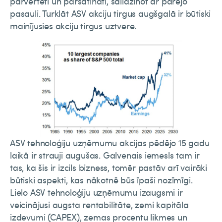
pārvērtēti un pārsātināti, salīdzinot ar pārējo
pasauli. Turklāt ASV akciju tirgus augšgalā ir būtiski
mainījusies akciju tirgus uztvere.
ASV tehnoloģiju uzņēmumu akcijas pēdējo 15 gadu
laikā ir strauji augušas. Galvenais iemesls tam ir
tas, ka šis ir izcils bizness, tomēr pastāv arī vairāki
būtiski aspekti, kas nākotnē būs īpaši nozīmīgi.
Lielo ASV tehnoloģiju uzņēmumu izaugsmi ir
veicinājusi augsta rentabilitāte, zemi kapitāla
izdevumi (CAPEX), zemas procentu likmes un