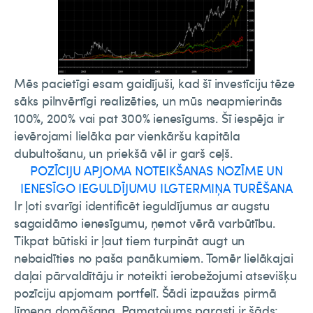
Mēs pacietīgi esam gaidījuši, kad šī investīciju tēze
sāks pilnvērtīgi realizēties, un mūs neapmierinās
100%, 200% vai pat 300% ienesīgums. Šī iespēja ir
ievērojami lielāka par vienkāršu kapitāla
dubultošanu, un priekšā vēl ir garš ceļš.
POZĪCIJU APJOMA NOTEIKŠANAS NOZĪME UN
IENESĪGO IEGULDĪJUMU ILGTERMIŅA TURĒŠANA
Ir ļoti svarīgi identificēt ieguldījumus ar augstu
sagaidāmo ienesīgumu, ņemot vērā varbūtību.
Tikpat būtiski ir ļaut tiem turpināt augt un
nebaidīties no paša panākumiem. Tomēr lielākajai
daļai pārvaldītāju ir noteikti ierobežojumi atsevišķu
pozīciju apjomam portfelī. Šādi izpaužas pirmā
līmeņa domāšana. Pamatojums parasti ir šāds: