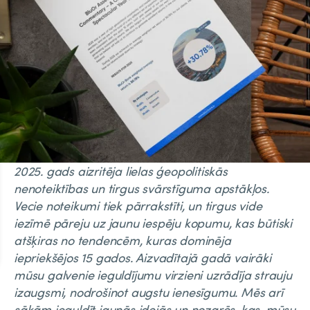
2025. gads aizritēja lielas ģeopolitiskās
nenoteiktības un tirgus svārstīguma apstākļos.
Vecie noteikumi tiek pārrakstīti, un tirgus vide
iezīmē pāreju uz jaunu iespēju kopumu, kas būtiski
atšķiras no tendencēm, kuras dominēja
iepriekšējos 15 gados. Aizvadītajā gadā vairāki
mūsu galvenie ieguldījumu virzieni uzrādīja strauju
izaugsmi, nodrošinot augstu ienesīgumu. Mēs arī
sākām ieguldīt jaunās idejās un nozarēs, kas, mūsu