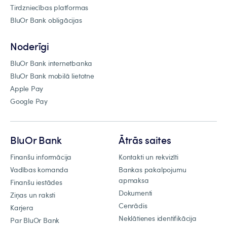
Tirdzniecības platformas
BluOr Bank obligācijas
Noderīgi
BluOr Bank internetbanka
BluOr Bank mobilā lietotne
Apple Pay
Google Pay
BluOr Bank
Ātrās saites
Finanšu informācija
Kontakti un rekvizīti
Vadības komanda
Bankas pakalpojumu
apmaksa
Finanšu iestādes
Dokumenti
Ziņas un raksti
Cenrādis
Karjera
Neklātienes identifikācija
Par BluOr Bank