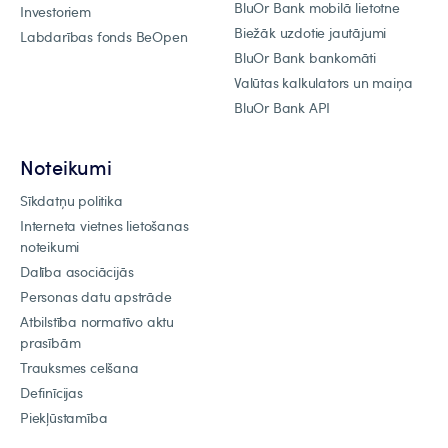
BluOr Bank mobilā lietotne
Investoriem
Biežāk uzdotie jautājumi
Labdarības fonds BeOpen
BluOr Bank bankomāti
Valūtas kalkulators un maiņa
BluOr Bank API
Noteikumi
Sīkdatņu politika
Interneta vietnes lietošanas
noteikumi
Dalība asociācijās
Personas datu apstrāde
Atbilstība normatīvo aktu
prasībām
Trauksmes celšana
Definīcijas
Piekļūstamība