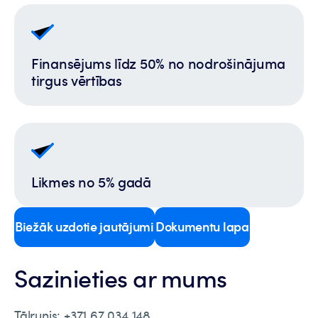
Finansējums līdz 50% no nodrošinājuma
tirgus vērtības
Likmes no 5% gadā
Biežāk uzdotie jautājumi
Dokumentu lapa
Sazinieties ar mums
Tālrunis: +371 67 034 148