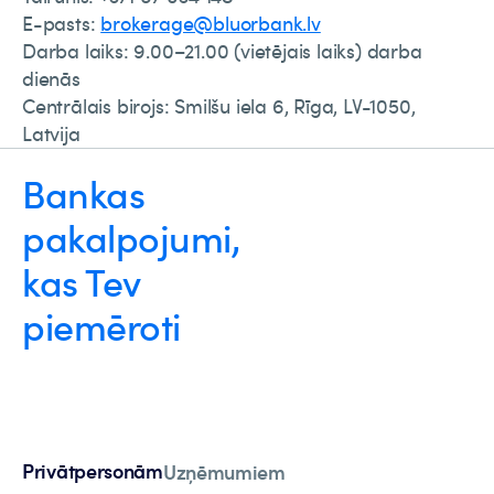
E-pasts:
brokerage@bluorbank.lv
Darba laiks: 9.00–21.00 (vietējais laiks) darba
dienās
Centrālais birojs:
Smilšu iela 6, Rīga, LV-1050,
Latvija
Bankas
pakalpojumi,
kas Tev
piemēroti
Privātpersonām
Uzņēmumiem