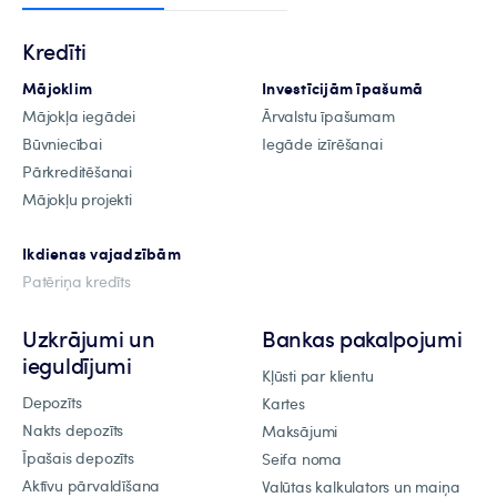
Kredīti
Mājoklim
Investīcijām īpašumā
Mājokļa iegādei
Ārvalstu īpašumam
Būvniecībai
Iegāde izīrēšanai
Pārkreditēšanai
Mājokļu projekti
Ikdienas vajadzībām
Patēriņa kredīts
Uzkrājumi un
Bankas pakalpojumi
ieguldījumi
Kļūsti par klientu
Depozīts
Kartes
Nakts depozīts
Maksājumi
Īpašais depozīts
Seifa noma
Aktīvu pārvaldīšana
Valūtas kalkulators un maiņa