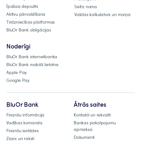
Īpašais depozīts
Seifa noma
Aktīvu pārvaldīšana
Valūtas kalkulators un maiņa
Tirdzniecības platformas
BluOr Bank obligācijas
Noderīgi
BluOr Bank internetbanka
BluOr Bank mobilā lietotne
Apple Pay
Google Pay
BluOr Bank
Ātrās saites
Finanšu informācija
Kontakti un rekvizīti
Vadības komanda
Bankas pakalpojumu
apmaksa
Finanšu iestādes
Dokumenti
Ziņas un raksti