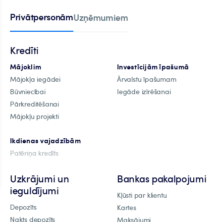
Privātpersonām
Uzņēmumiem
Kredīti
Mājoklim
Investīcijām īpašumā
Mājokļa iegādei
Ārvalstu īpašumam
Būvniecībai
Iegāde izīrēšanai
Pārkreditēšanai
Mājokļu projekti
Ikdienas vajadzībām
Patēriņa kredīts
Uzkrājumi un
Bankas pakalpojumi
ieguldījumi
Kļūsti par klientu
Depozīts
Kartes
Nakts depozīts
Maksājumi