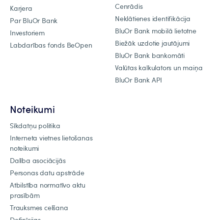
Cenrādis
Karjera
Neklātienes identifikācija
Par BluOr Bank
BluOr Bank mobilā lietotne
Investoriem
Biežāk uzdotie jautājumi
Labdarības fonds BeOpen
BluOr Bank bankomāti
Valūtas kalkulators un maiņa
BluOr Bank API
Noteikumi
Sīkdatņu politika
Interneta vietnes lietošanas
noteikumi
Dalība asociācijās
Personas datu apstrāde
Atbilstība normatīvo aktu
prasībām
Trauksmes celšana
Definīcijas