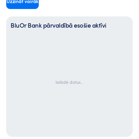
Uzzināt vairāk
BluOr Bank pārvaldībā esošie aktīvi
Ielādē datus…