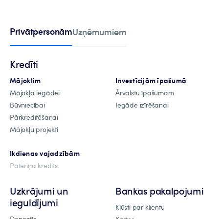
Privātpersonām
Uzņēmumiem
Kredīti
Mājoklim
Investīcijām īpašumā
Mājokļa iegādei
Ārvalstu īpašumam
Būvniecībai
Iegāde izīrēšanai
Pārkreditēšanai
Mājokļu projekti
Ikdienas vajadzībām
Patēriņa kredīts
Uzkrājumi un
Bankas pakalpojumi
ieguldījumi
Kļūsti par klientu
Depozīts