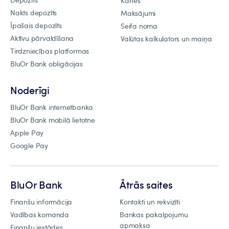
Kartes
Nakts depozīts
Maksājumi
Īpašais depozīts
Seifa noma
Aktīvu pārvaldīšana
Valūtas kalkulators un maiņa
Tirdzniecības platformas
BluOr Bank obligācijas
Noderīgi
BluOr Bank internetbanka
BluOr Bank mobilā lietotne
Apple Pay
Google Pay
BluOr Bank
Ātrās saites
Finanšu informācija
Kontakti un rekvizīti
Vadības komanda
Bankas pakalpojumu
apmaksa
Finanšu iestādes