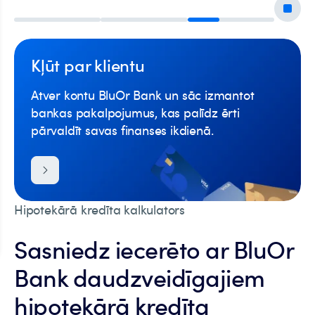
Kļūt par klientu
Atver kontu BluOr Bank un sāc izmantot
bankas pakalpojumus, kas palīdz ērti
pārvaldīt savas finanses ikdienā.
main.hero.slider.slide 3 main.hero.slider.of 3: Parkreditēšana
Hipotekārā kredīta kalkulators
Sasniedz iecerēto ar BluOr
Bank daudzveidīgajiem
hipotekārā kredīta