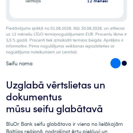
12 mēneši
Termiņš
5
8
3
7
6
6
6
6
6
6
7
5
5
5
6
9
4
8
7
7
7
7
7
7
7
5
9
8
8
8
8
8
8
8
6
9
9
9
9
9
9
9
7
8
6
6
6
8
9
Piedāvājums spēkā no 01.06.2026. līdz 30.06.2026. un attiecas
9
7
7
7
uz 12 mēnešu LĪGO termiņnoguldījumiem EUR. Procentu likme ir
3,5 % gadā. Procenti tiek izmaksāti termiņa beigās. Aprēķins ir
informatīvs. Pirms noguldījuma veikšanas iepazīstieties ar
8
8
8
noguldījuma noteikumiem un cenrādi.
9
9
9
Seifu noma
Uzglabā vērtslietas un
dokumentus
mūsu seifu glabātavā
BluOr Bank seifu glabātava ir viena no lielākajām
Baltijas reģionā, nodrošinot ērtu piekļuvi un