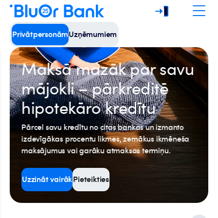
Privātpersonām
Uzņēmumiem
Maksā mazāk par savu
mājokli – pārkreditē
hipotekāro kredītu
Pārcel savu kredītu no citas bankas un izmanto
izdevīgākas procentu likmes, zemākus ikmēneša
maksājumus vai garāku atmaksas termiņu.
Uzzināt vairāk
Pieteikties