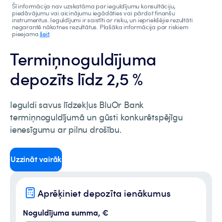
Šī informācija nav uzskatāma par ieguldījumu konsultāciju,
piedāvājumu vai aicinājumu iegādāties vai pārdot finanšu
instrumentus. Ieguldījumi ir saistīti ar risku, un iepriekšējie rezultāti
negarantē nākotnes rezultātus. Plašāka informācija par riskiem
pieejama
šeit
.
Termiņnoguldījuma
depozīts līdz 2,5 %
Ieguldi savus līdzekļus BluOr Bank
termiņnoguldījumā un gūsti konkurētspējīgu
ienesīgumu ar pilnu drošību.
Uzzināt vairāk
Aprēķiniet depozīta ienākumus
Noguldījuma summa, €