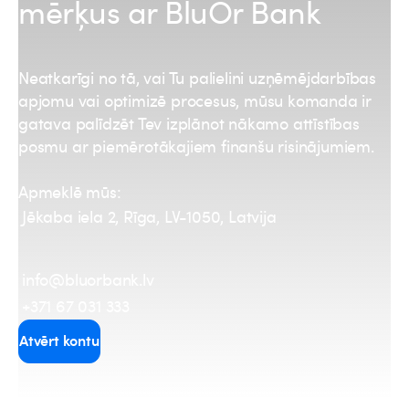
mērķus ar BluOr Bank
Neatkarīgi no tā, vai Tu palielini uzņēmējdarbības
apjomu vai optimizē procesus, mūsu komanda ir
gatava palīdzēt Tev izplānot nākamo attīstības
posmu ar piemērotākajiem finanšu risinājumiem.
Apmeklē mūs:
Jēkaba iela 2, Rīga, LV-1050, Latvija
info@bluorbank.lv
+371 67 031 333
Atvērt kontu