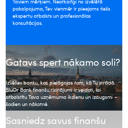
Taviem mērķiem. Neatkarīgi no izvēlētā
pakalpojuma, Tev vienmēr ir pieejams tiešs
ekspertu atbalsts un profesionālas
konsultācijas.
Gatavs spert nākamo soli?
Izvēlies banku, kas pielāgojas tam, kā Tu strādā.
BluOr Bank finanšu risinājumi ir veidoti, lai
atbalstītu Tava uzņēmuma ikdienu un izaugsmi –
šodien un nākotnē.
Sasniedz savus finanšu