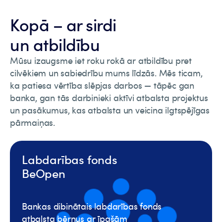
Kopā – ar sirdi
un atbildību
Mūsu izaugsme iet roku rokā ar atbildību pret
cilvēkiem un sabiedrību mums līdzās. Mēs ticam,
ka patiesa vērtība slēpjas darbos — tāpēc gan
banka, gan tās darbinieki aktīvi atbalsta projektus
un pasākumus, kas atbalsta un veicina ilgtspējīgas
pārmaiņas.
Labdarības fonds
BeOpen
Bankas dibinātais labdarības fonds
atbalsta bērnus ar īpašām