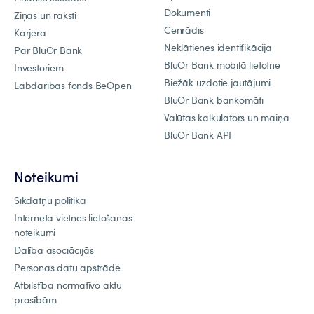
Dokumenti
Ziņas un raksti
Cenrādis
Karjera
Neklātienes identifikācija
Par BluOr Bank
BluOr Bank mobilā lietotne
Investoriem
Biežāk uzdotie jautājumi
Labdarības fonds BeOpen
BluOr Bank bankomāti
Valūtas kalkulators un maiņa
BluOr Bank API
Noteikumi
Sīkdatņu politika
Interneta vietnes lietošanas
noteikumi
Dalība asociācijās
Personas datu apstrāde
Atbilstība normatīvo aktu
prasībām