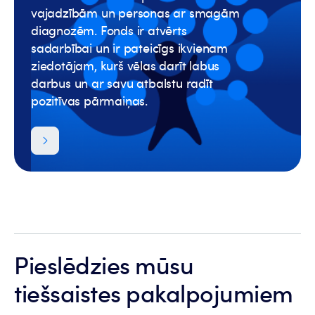
vajadzībām un personas ar smagām
diagnozēm. Fonds ir atvērts
sadarbībai un ir pateicīgs ikvienam
ziedotājam, kurš vēlas darīt labus
darbus un ar savu atbalstu radīt
pozitīvas pārmaiņas.
Pieslēdzies mūsu
tiešsaistes pakalpojumiem