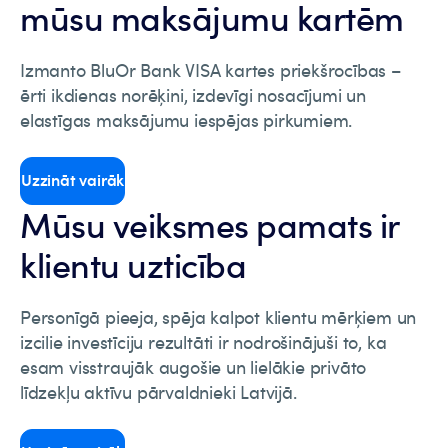
mūsu maksājumu kartēm
Izmanto BluOr Bank VISA kartes priekšrocības –
ērti ikdienas norēķini, izdevīgi nosacījumi un
elastīgas maksājumu iespējas pirkumiem.
Uzzināt vairāk
Mūsu veiksmes pamats ir
klientu uzticība
Personīgā pieeja, spēja kalpot klientu mērķiem un
izcilie investīciju rezultāti ir nodrošinājuši to, ka
esam visstraujāk augošie un lielākie privāto
līdzekļu aktīvu pārvaldnieki Latvijā.